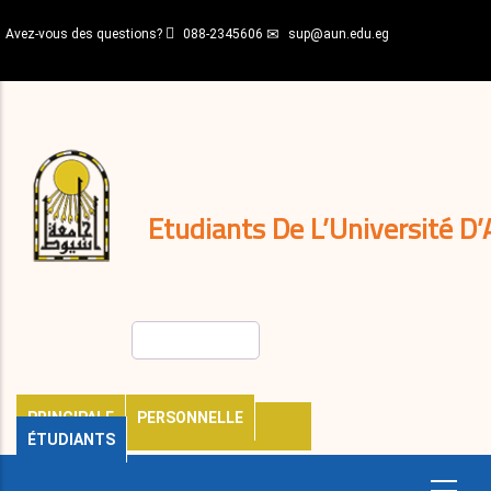
Aller
Avez-vous des questions?
088-2345606
sup@aun.edu.eg
au
contenu
N-
principal
Home
Règlements
&
décisions
Expatriés
Journal
Etudiants De L’Université D’
Rechercher
PRINCIPALE
PERSONNELLE
ÉTUDIANTS