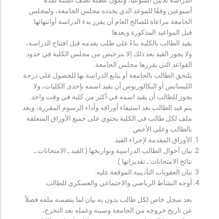
أسبوعين وفقًا للموعد الذي يحدده مجلس الجامعة، ولمجلس
الجامعة مراعاة للصالح العام أن يقرر بدء الدراسة أوانتهائها
قبل المواعيد المذكورة وبعدها.
يقيد الطالب بالكلية بناءً على طلب يقدمه قبل افتتاح الدراسة،
ولا يجوز القيد بعد ذلك إلا بترخيص من مجلس الكلية في حدود
القواعد التي يقررها مجلس الجامعة.
يلتحق الطالب بالجامعة أو يتابع الدراسة بها للحصول على درجة
الليسانس أو البكالوريوس أن يقيد اسمه بإحدى الكليات، ولا
يجوز للطالب أن يقيد اسمه في أكثر من كلية في وقت واحد.
يتم قيد الطالب بعد استيفاء أوراقه وأداء الرسوم المقررة، ويعد
ملف لكل طالب في الكلية يحتوي على جميع الأوراق المتعلقة
بالطالب وعلى الأخص :
الأوراق المقدمة لإجراء القيد.
بيان أحوال الطالب الدراسية وتواريخها ( القيد ـ الامتحانات ـ
نتائح الامتحانات ـ تقديراتها ).
بيان العقوبات التأديبية الموقعة عليه.
أوجه النشاط الرياضي والاجتماعي والعسكري للطالب.
يعد سجل خاص لكل طالب يدون به بيان لما يتضمنه ملفه فضلاً
عن تاريخ خروجه من الجامعة وسببه وعمله بعد التخرج،