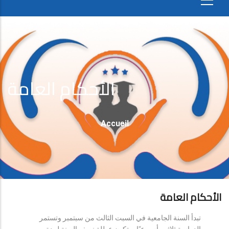
الأحكام العامة
Fil
Accueil
D'Ariane
الأحكام العامة
تبدأ السنة الجامعية في السبت الثالث من سبتمبر وتستمر
الدراسة ثلاثين أسبوعيًا، وتكون عطلة نصف السنة لمدة