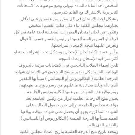
المختص أحد أساتذة المادة ليتولى وضع موضوعات الامتحانات
التحريرية بالاشتراك مع القائم بتدريسها.
وتشكل لجنة الإمتحان في كل مقرر من عضوين على الأقل
يختارهما مجلس الكلية بناء على طلب القسم المختص.
وتتكون من لجان إمتحان المقررات المختلفة لجنة عامة في كل
فرقة او قسم برئاسة العميد او رئيس القسم حسب الأحوال
وتعرض عليهما نتيجة الإمتحان لمراجعتها.
يرأس عميد الكلية لجان الإمتحان، ويشكل تحت إشرافه لجنة او
أكثر لمراقبة الإمتحان وإعداد النتيجة.
تلعن اسماء الطلاب الناجحين فى الامتحانات مرتبة بالحروف
الهجائيه بالنسبة لكل تقدير ويمنح الناجحون في الإمتحان شهادة
الدرجة العلمية ( البكالوريوس أو الليسانس ) مبيناً بها التقدير
الذي ناله وذلك بعد تأدية ما عليهم من رسوم ورد ما بعهدتهم،
ويتم توقيع هذه الشهادة من عميد الكلية ورئيس الجامعة.
يصدر بمنح الدرجات العلمية قرار من رئيس الجامعة بعد
موافقة مجلس الجامعة، وإلى حين حصول الطالب على
الشهادة المذكورة يجوز أن يحصل على شهادة مؤقتة يوقعها
العميد مبيناً بها الدرجة العلمية ( البكالوريوس أو الليسانس )
والتقدير الذي ناله.
ويتحدد تاريخ منح الدرجة العلمية بتاريخ اعتماد مجلس الكلية