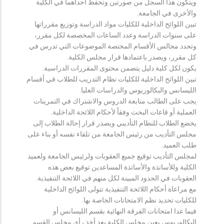
ويتكون هذا السجل من صورتين وتحفظ احداهما في الكلية
والأخرى في الجامعة.
تبين اللوائح الداخلية للكليات مواد الدراسة وتوزيع مقرراتها
على سنوات الدراسة وعدد الساعات المخصصة لكل مقرر،
وتحدد مجالس الأقسام المختصة الموضوعات التي تدرس في
كل مقرر، ويصدر باعتمادها قرار مجلس الكلية.
يكون لكل كلية دليل يتضمن محتوى المقررات الدراسية.
تبين اللوائح الداخلية للكليات نظام التدريب للطلاب في أقسام
الليسانس والبكالوريوس والدراسات العليا.
يجب على الطالب متابعة الدروس والاشتراك في التمرينات
العملية أو قاعات البحث وفقاً لأحكام اللائحة الداخلية.
يخضع الطلاب للنظام التأديبي ويصدر قرار إحالة الطلاب إلى
مجلس التأديب من رئيس الجامعة من تلقاء نفسه أو بناء على
طلب العميد.
لمجلس التأديب توقيع جميع العقوبات ولرئيس الجامعة ولعميد
الكلية وللأساتذة والأساتذة المساعدين توقيع بعض هذه
العقوبات في الحدود المبينة لكل منهم في اللائحة التنفيذية.
مع مراعاة أحكام اللائحة التنفيذية تتولى اللوائح الداخلية
للكليات تحديد نظم الامتحانات الخاصة بها.
فيما عدا امتحانات الفرقة النهائية بقسم الليسانس أو
البكالوريوس يعين مجلس الكلية بعد أخذ رأي مجلس القسم