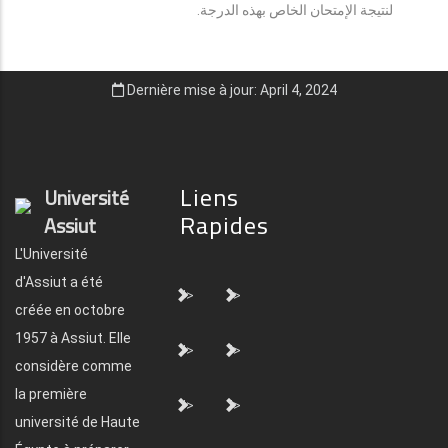
لنتيجة الإمتحان الخاص بهذه الدرجة.
Dernière mise à jour: April 4, 2024
Liens
Université
Rapides
Assiut
L'Université
d'Assiut a été
">
">
créée en octobre
1957 à Assiut. Elle
">
">
considère comme
la première
">
">
université de Haute