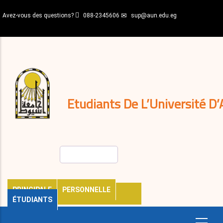
Aller
Avez-vous des questions?
088-2345606
sup@aun.edu.eg
au
contenu
N-
principal
Home
Règlements
&
décisions
Expatriés
Journal
Etudiants De L’Université D’
Rechercher
PRINCIPALE
PERSONNELLE
ÉTUDIANTS