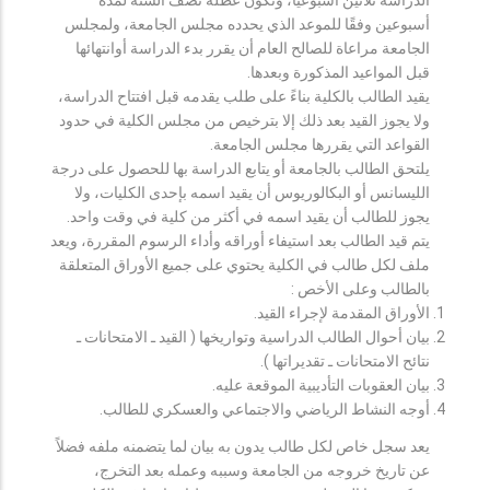
أسبوعين وفقًا للموعد الذي يحدده مجلس الجامعة، ولمجلس
الجامعة مراعاة للصالح العام أن يقرر بدء الدراسة أوانتهائها
قبل المواعيد المذكورة وبعدها.
يقيد الطالب بالكلية بناءً على طلب يقدمه قبل افتتاح الدراسة،
ولا يجوز القيد بعد ذلك إلا بترخيص من مجلس الكلية في حدود
القواعد التي يقررها مجلس الجامعة.
يلتحق الطالب بالجامعة أو يتابع الدراسة بها للحصول على درجة
الليسانس أو البكالوريوس أن يقيد اسمه بإحدى الكليات، ولا
يجوز للطالب أن يقيد اسمه في أكثر من كلية في وقت واحد.
يتم قيد الطالب بعد استيفاء أوراقه وأداء الرسوم المقررة، ويعد
ملف لكل طالب في الكلية يحتوي على جميع الأوراق المتعلقة
بالطالب وعلى الأخص :
الأوراق المقدمة لإجراء القيد.
بيان أحوال الطالب الدراسية وتواريخها ( القيد ـ الامتحانات ـ
نتائح الامتحانات ـ تقديراتها ).
بيان العقوبات التأديبية الموقعة عليه.
أوجه النشاط الرياضي والاجتماعي والعسكري للطالب.
يعد سجل خاص لكل طالب يدون به بيان لما يتضمنه ملفه فضلاً
عن تاريخ خروجه من الجامعة وسببه وعمله بعد التخرج،