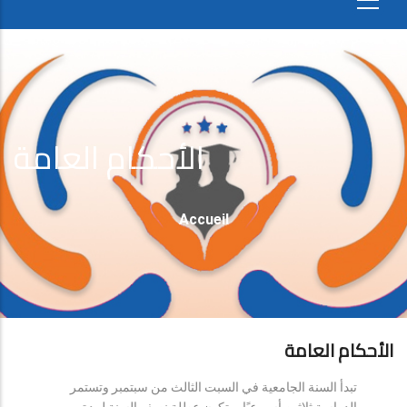
الأحكام العامة
Fil
Accueil
D'Ariane
الأحكام العامة
تبدأ السنة الجامعية في السبت الثالث من سبتمبر وتستمر
الدراسة ثلاثين أسبوعيًا، وتكون عطلة نصف السنة لمدة