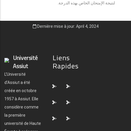
لنتيجة الإمتحان الخاص بهذه الدرجة.
Dernière mise à jour: April 4, 2024
Liens
Université
Rapides
Assiut
L'Université
d'Assiut a été
">
">
créée en octobre
1957 à Assiut. Elle
">
">
considère comme
la première
">
">
université de Haute