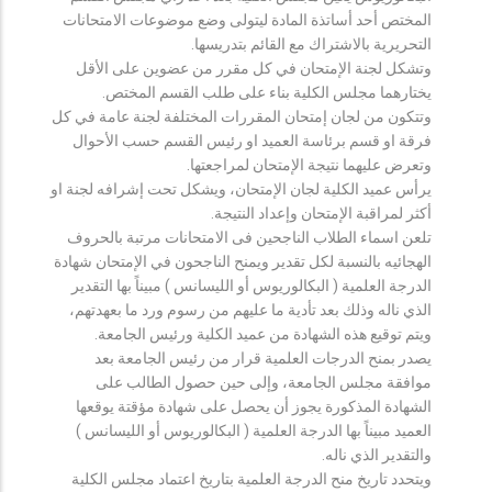
المختص أحد أساتذة المادة ليتولى وضع موضوعات الامتحانات
التحريرية بالاشتراك مع القائم بتدريسها.
وتشكل لجنة الإمتحان في كل مقرر من عضوين على الأقل
يختارهما مجلس الكلية بناء على طلب القسم المختص.
وتتكون من لجان إمتحان المقررات المختلفة لجنة عامة في كل
فرقة او قسم برئاسة العميد او رئيس القسم حسب الأحوال
وتعرض عليهما نتيجة الإمتحان لمراجعتها.
يرأس عميد الكلية لجان الإمتحان، ويشكل تحت إشرافه لجنة او
أكثر لمراقبة الإمتحان وإعداد النتيجة.
تلعن اسماء الطلاب الناجحين فى الامتحانات مرتبة بالحروف
الهجائيه بالنسبة لكل تقدير ويمنح الناجحون في الإمتحان شهادة
الدرجة العلمية ( البكالوريوس أو الليسانس ) مبيناً بها التقدير
الذي ناله وذلك بعد تأدية ما عليهم من رسوم ورد ما بعهدتهم،
ويتم توقيع هذه الشهادة من عميد الكلية ورئيس الجامعة.
يصدر بمنح الدرجات العلمية قرار من رئيس الجامعة بعد
موافقة مجلس الجامعة، وإلى حين حصول الطالب على
الشهادة المذكورة يجوز أن يحصل على شهادة مؤقتة يوقعها
العميد مبيناً بها الدرجة العلمية ( البكالوريوس أو الليسانس )
والتقدير الذي ناله.
ويتحدد تاريخ منح الدرجة العلمية بتاريخ اعتماد مجلس الكلية