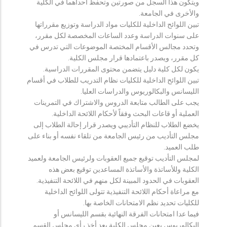
ويتكون هذا السجل من صورتين وتحفظ احداهما في الكلية
والأخرى في الجامعة.
تبين اللوائح الداخلية للكليات مواد الدراسة وتوزيع مقرراتها
على سنوات الدراسة وعدد الساعات المخصصة لكل مقرر،
وتحدد مجالس الأقسام المختصة الموضوعات التي تدرس في
كل مقرر، ويصدر باعتمادها قرار مجلس الكلية.
يكون لكل كلية دليل يتضمن محتوى المقررات الدراسية.
تبين اللوائح الداخلية للكليات نظام التدريب للطلاب في أقسام
الليسانس والبكالوريوس والدراسات العليا.
يجب على الطالب متابعة الدروس والاشتراك في التمرينات
العملية أو قاعات البحث وفقاً لأحكام اللائحة الداخلية.
يخضع الطلاب للنظام التأديبي ويصدر قرار إحالة الطلاب إلى
مجلس التأديب من رئيس الجامعة من تلقاء نفسه أو بناء على
طلب العميد.
لمجلس التأديب توقيع جميع العقوبات ولرئيس الجامعة ولعميد
الكلية وللأساتذة والأساتذة المساعدين توقيع بعض هذه
العقوبات في الحدود المبينة لكل منهم في اللائحة التنفيذية.
مع مراعاة أحكام اللائحة التنفيذية تتولى اللوائح الداخلية
للكليات تحديد نظم الامتحانات الخاصة بها.
فيما عدا امتحانات الفرقة النهائية بقسم الليسانس أو
البكالوريوس يعين مجلس الكلية بعد أخذ رأي مجلس القسم