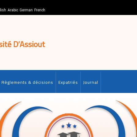
lish
Arabic
German
French
sité D’Assiout
Règlements & décisions
Expatriés
Journal