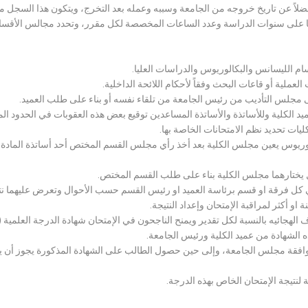
لاً عن تاريخ خروجه من الجامعة وسببه وعمله بعد التخرج، ويتكون هذا السجل م
رراتها على سنوات الدراسة وعدد الساعات المخصصة لكل مقرر، وتحدد مجالس الأ
سام الليسانس والبكالوريوس والدراسات العليا.
ملية أو قاعات البحث وفقاً لأحكام اللائحة الداخلية.
لى مجلس التأديب من رئيس الجامعة من تلقاء نفسه أو بناء على طلب العميد.
 الكلية وللأساتذة والأساتذة المساعدين توقيع بعض هذه العقوبات في الحدود المبين
لكليات تحديد نظم الامتحانات الخاصة بها.
بكالوريوس يعين مجلس الكلية بعد أخذ رأي مجلس القسم المختص أحد أساتذة المادة
يختارهما مجلس الكلية بناء على طلب القسم المختص.
 كل فرقة او قسم برئاسة العميد او رئيس القسم حسب الأحوال وتعرض عليهما نتيج
و أكثر لمراقبة الإمتحان وإعداد النتيجة.
هجائيه بالنسبة لكل تقدير ويمنح الناجحون في الإمتحان شهادة الدرجة العلمية ( الب
ذه الشهادة من عميد الكلية ورئيس الجامعة.
افقة مجلس الجامعة، وإلى حين حصول الطالب على الشهادة المذكورة يجوز أن يحصل
 لنتيجة الإمتحان الخاص بهذه الدرجة.