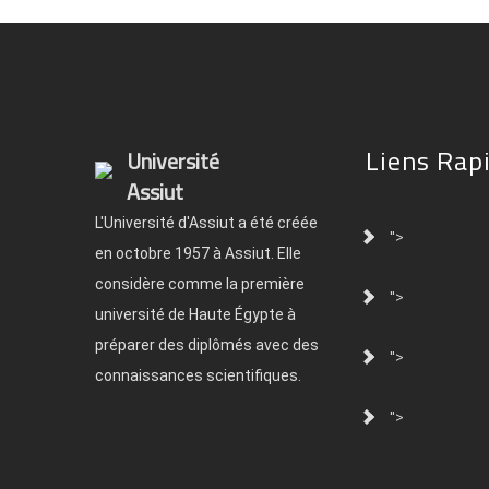
Liens Rap
Université
Assiut
L'Université d'Assiut a été créée
">
en octobre 1957 à Assiut. Elle
considère comme la première
">
université de Haute Égypte à
préparer des diplômés avec des
">
connaissances scientifiques.
">