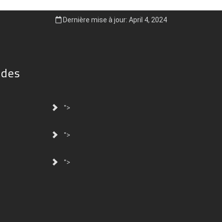
Dernière mise à jour: April 4, 2024
ides
">
">
">