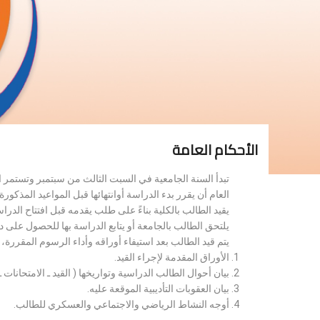
الأحكام العامة
تبدأ السنة الجامعية في السبت الثالث من سبتمبر وتستمر 
العام أن يقرر بدء الدراسة أوانتهائها قبل المواعيد المذكورة 
يقيد الطالب بالكلية بناءً على طلب يقدمه قبل افتتاح الدر
يلتحق الطالب بالجامعة أو يتابع الدراسة بها للحصول على 
يتم قيد الطالب بعد استيفاء أوراقه وأداء الرسوم المقررة
الأوراق المقدمة لإجراء القيد.
بيان أحوال الطالب الدراسية وتواريخها ( القيد ـ الامتحانات ـ ن
بيان العقوبات التأديبية الموقعة عليه.
أوجه النشاط الرياضي والاجتماعي والعسكري للطالب.