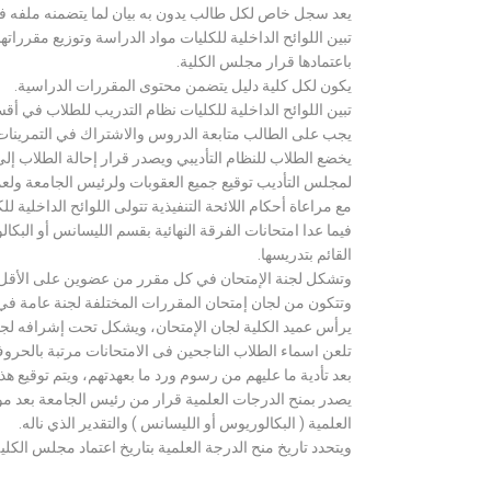
يعد سجل خاص لكل طالب يدون به بيان لما يتضمنه ملفه فض
تبين اللوائح الداخلية للكليات مواد الدراسة وتوزيع مق
باعتمادها قرار مجلس الكلية.
يكون لكل كلية دليل يتضمن محتوى المقررات الدراسية.
تبين اللوائح الداخلية للكليات نظام التدريب للطلاب في أق
يجب على الطالب متابعة الدروس والاشتراك في التمرينات الع
يخضع الطلاب للنظام التأديبي ويصدر قرار إحالة الطلاب إ
لمجلس التأديب توقيع جميع العقوبات ولرئيس الجامعة ولعميد
مع مراعاة أحكام اللائحة التنفيذية تتولى اللوائح الداخلية ل
فيما عدا امتحانات الفرقة النهائية بقسم الليسانس أو ال
القائم بتدريسها.
وتشكل لجنة الإمتحان في كل مقرر من عضوين على الأقل 
وتتكون من لجان إمتحان المقررات المختلفة لجنة عامة في
يرأس عميد الكلية لجان الإمتحان، ويشكل تحت إشرافه لجنة ا
تلعن اسماء الطلاب الناجحين فى الامتحانات مرتبة بالحروف ال
بعد تأدية ما عليهم من رسوم ورد ما بعهدتهم، ويتم توقيع ه
يصدر بمنح الدرجات العلمية قرار من رئيس الجامعة بعد مو
العلمية ( البكالوريوس أو الليسانس ) والتقدير الذي ناله.
ويتحدد تاريخ منح الدرجة العلمية بتاريخ اعتماد مجلس الكلية