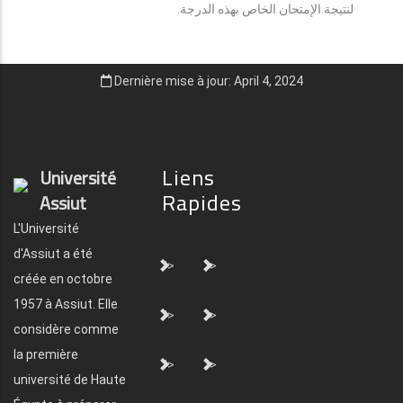
لنتيجة الإمتحان الخاص بهذه الدرجة.
Dernière mise à jour: April 4, 2024
Liens
Université
Rapides
Assiut
L'Université
d'Assiut a été
">
">
créée en octobre
1957 à Assiut. Elle
">
">
considère comme
la première
">
">
université de Haute