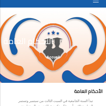
الأحكام العامة
Fil
Accueil
D'Ariane
الأحكام العامة
تبدأ السنة الجامعية في السبت الثالث من سبتمبر وتستمر
الدراسة ثلاثين أسبوعيًا، وتكون عطلة نصف السنة لمدة