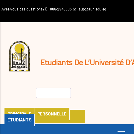
Aller
Avez-vous des questions?
088-2345606
sup@aun.edu.eg
au
contenu
N-
principal
Home
Règlements
&
décisions
Expatriés
Journal
Etudiants De L’Université D’
Rechercher
PRINCIPALE
PERSONNELLE
ÉTUDIANTS