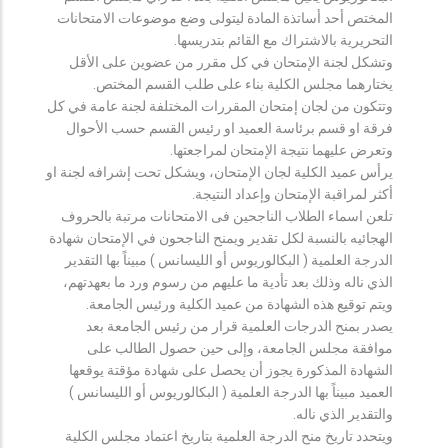
المختص أحد أساتذة المادة ليتولى وضع موضوعات الامتحانات
التحريرية بالاشتراك مع القائم بتدريسها.
وتشكل لجنة الإمتحان في كل مقرر من عضوين على الأقل
يختارهما مجلس الكلية بناء على طلب القسم المختص.
وتتكون من لجان إمتحان المقررات المختلفة لجنة عامة في كل
فرقة او قسم برئاسة العميد او رئيس القسم حسب الأحوال
وتعرض عليهما نتيجة الإمتحان لمراجعتها.
يرأس عميد الكلية لجان الإمتحان، ويشكل تحت إشرافه لجنة او
أكثر لمراقبة الإمتحان وإعداد النتيجة.
تلعن اسماء الطلاب الناجحين فى الامتحانات مرتبة بالحروف
الهجائيه بالنسبة لكل تقدير ويمنح الناجحون في الإمتحان شهادة
الدرجة العلمية ( البكالوريوس أو الليسانس ) مبيناً بها التقدير
الذي ناله وذلك بعد تأدية ما عليهم من رسوم ورد ما بعهدتهم،
ويتم توقيع هذه الشهادة من عميد الكلية ورئيس الجامعة.
يصدر بمنح الدرجات العلمية قرار من رئيس الجامعة بعد
موافقة مجلس الجامعة، وإلى حين حصول الطالب على
الشهادة المذكورة يجوز أن يحصل على شهادة مؤقتة يوقعها
العميد مبيناً بها الدرجة العلمية ( البكالوريوس أو الليسانس )
والتقدير الذي ناله.
ويتحدد تاريخ منح الدرجة العلمية بتاريخ اعتماد مجلس الكلية