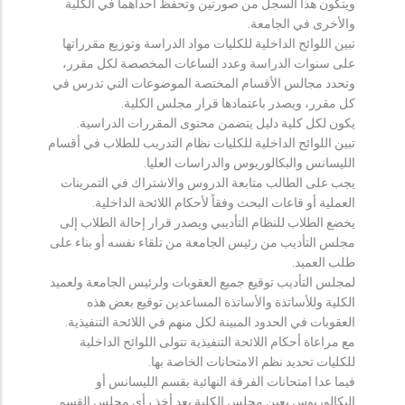
ويتكون هذا السجل من صورتين وتحفظ احداهما في الكلية
والأخرى في الجامعة.
تبين اللوائح الداخلية للكليات مواد الدراسة وتوزيع مقرراتها
على سنوات الدراسة وعدد الساعات المخصصة لكل مقرر،
وتحدد مجالس الأقسام المختصة الموضوعات التي تدرس في
كل مقرر، ويصدر باعتمادها قرار مجلس الكلية.
يكون لكل كلية دليل يتضمن محتوى المقررات الدراسية.
تبين اللوائح الداخلية للكليات نظام التدريب للطلاب في أقسام
الليسانس والبكالوريوس والدراسات العليا.
يجب على الطالب متابعة الدروس والاشتراك في التمرينات
العملية أو قاعات البحث وفقاً لأحكام اللائحة الداخلية.
يخضع الطلاب للنظام التأديبي ويصدر قرار إحالة الطلاب إلى
مجلس التأديب من رئيس الجامعة من تلقاء نفسه أو بناء على
طلب العميد.
لمجلس التأديب توقيع جميع العقوبات ولرئيس الجامعة ولعميد
الكلية وللأساتذة والأساتذة المساعدين توقيع بعض هذه
العقوبات في الحدود المبينة لكل منهم في اللائحة التنفيذية.
مع مراعاة أحكام اللائحة التنفيذية تتولى اللوائح الداخلية
للكليات تحديد نظم الامتحانات الخاصة بها.
فيما عدا امتحانات الفرقة النهائية بقسم الليسانس أو
البكالوريوس يعين مجلس الكلية بعد أخذ رأي مجلس القسم