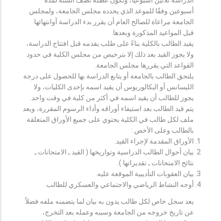
أسبوعين وفقًا للموعد الذي يحدده مجلس الجامعة، ولمجلس
الجامعة مراعاة للصالح العام أن يقرر بدء الدراسة أوانتهائها
قبل المواعيد المذكورة وبعدها.
يقيد الطالب بالكلية بناءً على طلب يقدمه قبل افتتاح الدراسة،
ولا يجوز القيد بعد ذلك إلا بترخيص من مجلس الكلية في حدود
القواعد التي يقررها مجلس الجامعة.
يلتحق الطالب بالجامعة أو يتابع الدراسة بها للحصول على درجة
الليسانس أو البكالوريوس أن يقيد اسمه بإحدى الكليات، ولا
يجوز للطالب أن يقيد اسمه في أكثر من كلية في وقت واحد.
يتم قيد الطالب بعد استيفاء أوراقه وأداء الرسوم المقررة، ويعد
ملف لكل طالب في الكلية يحتوي على جميع الأوراق المتعلقة
بالطالب وعلى الأخص :
الأوراق المقدمة لإجراء القيد.
بيان أحوال الطالب الدراسية وتواريخها ( القيد ـ الامتحانات ـ
نتائح الامتحانات ـ تقديراتها ).
بيان العقوبات التأديبية الموقعة عليه.
أوجه النشاط الرياضي والاجتماعي والعسكري للطالب.
يعد سجل خاص لكل طالب يدون به بيان لما يتضمنه ملفه فضلاً
عن تاريخ خروجه من الجامعة وسببه وعمله بعد التخرج،