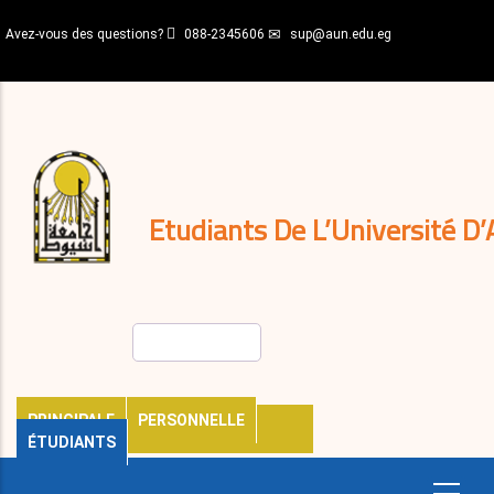
Aller
Avez-vous des questions?
088-2345606
sup@aun.edu.eg
au
contenu
N-
principal
Home
Règlements
&
décisions
Expatriés
Journal
Etudiants De L’Université D’
Rechercher
PRINCIPALE
PERSONNELLE
ÉTUDIANTS