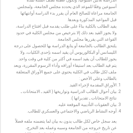
أسبوعين وفقًا للموعد الذي يحدده مجلس الجامعة، ولمجلس
الجامعة مراعاة للصالح العام أن يقرر بدء الدراسة أوانتهائها
قبل المواعيد المذكورة وبعدها.
يقيد الطالب بالكلية بناءً على طلب يقدمه قبل افتتاح الدراسة،
ولا يجوز القيد بعد ذلك إلا بترخيص من مجلس الكلية في حدود
القواعد التي يقررها مجلس الجامعة.
يلتحق الطالب بالجامعة أو يتابع الدراسة بها للحصول على درجة
الليسانس أو البكالوريوس أن يقيد اسمه بإحدى الكليات، ولا
يجوز للطالب أن يقيد اسمه في أكثر من كلية في وقت واحد.
يتم قيد الطالب بعد استيفاء أوراقه وأداء الرسوم المقررة، ويعد
ملف لكل طالب في الكلية يحتوي على جميع الأوراق المتعلقة
بالطالب وعلى الأخص :
الأوراق المقدمة لإجراء القيد.
بيان أحوال الطالب الدراسية وتواريخها ( القيد ـ الامتحانات ـ
نتائح الامتحانات ـ تقديراتها ).
بيان العقوبات التأديبية الموقعة عليه.
أوجه النشاط الرياضي والاجتماعي والعسكري للطالب.
يعد سجل خاص لكل طالب يدون به بيان لما يتضمنه ملفه فضلاً
عن تاريخ خروجه من الجامعة وسببه وعمله بعد التخرج،