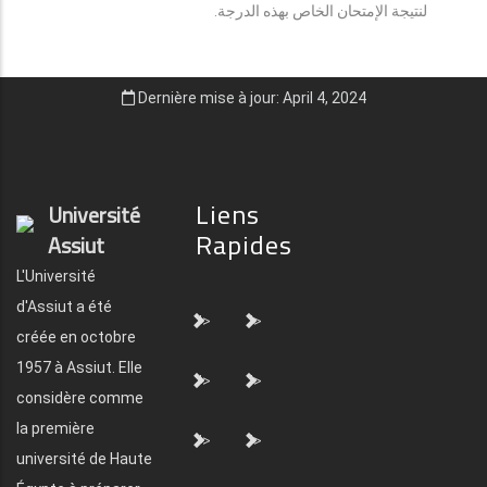
لنتيجة الإمتحان الخاص بهذه الدرجة.
Dernière mise à jour: April 4, 2024
Liens
Université
Rapides
Assiut
L'Université
d'Assiut a été
">
">
créée en octobre
1957 à Assiut. Elle
">
">
considère comme
la première
">
">
université de Haute