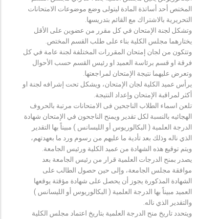
المختص أحد أساتذة المادة ليتولى وضع موضوعات الامتحانات
التحريرية بالاشتراك مع القائم بتدريسها.
وتشكل لجنة الإمتحان في كل مقرر من عضوين على الأقل
يختارهما مجلس الكلية بناء على طلب القسم المختص.
وتتكون من لجان إمتحان المقررات المختلفة لجنة عامة في كل
فرقة او قسم برئاسة العميد او رئيس القسم حسب الأحوال
وتعرض عليهما نتيجة الإمتحان لمراجعتها.
يرأس عميد الكلية لجان الإمتحان، ويشكل تحت إشرافه لجنة او
أكثر لمراقبة الإمتحان وإعداد النتيجة.
تلعن اسماء الطلاب الناجحين فى الامتحانات مرتبة بالحروف
الهجائيه بالنسبة لكل تقدير ويمنح الناجحون في الإمتحان شهادة
الدرجة العلمية ( البكالوريوس أو الليسانس ) مبيناً بها التقدير
الذي ناله وذلك بعد تأدية ما عليهم من رسوم ورد ما بعهدتهم،
ويتم توقيع هذه الشهادة من عميد الكلية ورئيس الجامعة.
يصدر بمنح الدرجات العلمية قرار من رئيس الجامعة بعد
موافقة مجلس الجامعة، وإلى حين حصول الطالب على
الشهادة المذكورة يجوز أن يحصل على شهادة مؤقتة يوقعها
العميد مبيناً بها الدرجة العلمية ( البكالوريوس أو الليسانس )
والتقدير الذي ناله.
ويتحدد تاريخ منح الدرجة العلمية بتاريخ اعتماد مجلس الكلية