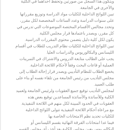
ويتكون هذا السجل من صورتين وتحفظ احداهما في الكلية
والأخرى في الجامعة.
تبين اللوائح الداخلية للكليات مواد الدراسة وتوزيع مقرراتها
على سنوات الدراسة وعدد الساعات المخصصة لكل مقرر،
وتحدد مجالس الأقسام المختصة الموضوعات التي تدرس في
كل مقرر، ويصدر باعتمادها قرار مجلس الكلية.
يكون لكل كلية دليل يتضمن محتوى المقررات الدراسية.
تبين اللوائح الداخلية للكليات نظام التدريب للطلاب في أقسام
الليسانس والبكالوريوس والدراسات العليا.
يجب على الطالب متابعة الدروس والاشتراك في التمرينات
العملية أو قاعات البحث وفقاً لأحكام اللائحة الداخلية.
يخضع الطلاب للنظام التأديبي ويصدر قرار إحالة الطلاب إلى
مجلس التأديب من رئيس الجامعة من تلقاء نفسه أو بناء على
طلب العميد.
لمجلس التأديب توقيع جميع العقوبات ولرئيس الجامعة ولعميد
الكلية وللأساتذة والأساتذة المساعدين توقيع بعض هذه
العقوبات في الحدود المبينة لكل منهم في اللائحة التنفيذية.
مع مراعاة أحكام اللائحة التنفيذية تتولى اللوائح الداخلية
للكليات تحديد نظم الامتحانات الخاصة بها.
فيما عدا امتحانات الفرقة النهائية بقسم الليسانس أو
البكالوريوس يعين مجلس الكلية بعد أخذ رأي مجلس القسم