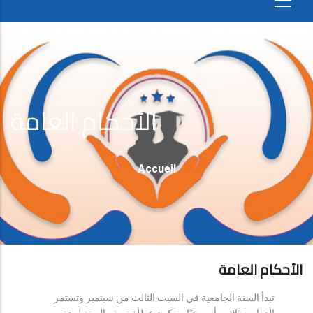
الأحكام العامة
Fil
Accueil
D'Ariane
الأحكام العامة
تبدأ السنة الجامعية في السبت الثالث من سبتمبر وتستمر
الدراسة ثلاثين أسبوعيًا، وتكون عطلة نصف السنة لمدة