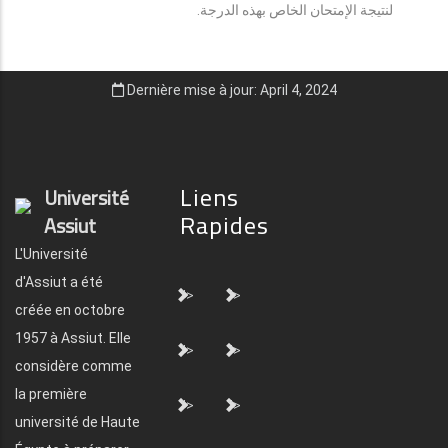
لنتيجة الإمتحان الخاص بهذه الدرجة.
Dernière mise à jour: April 4, 2024
Liens
Université
Rapides
Assiut
L'Université
d'Assiut a été
">
">
créée en octobre
1957 à Assiut. Elle
">
">
considère comme
la première
">
">
université de Haute