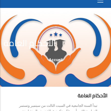
الأحكام العامة
Fil
Accueil
D'Ariane
الأحكام العامة
تبدأ السنة الجامعية في السبت الثالث من سبتمبر وتستمر
الدراسة ثلاثين أسبوعيًا، وتكون عطلة نصف السنة لمدة