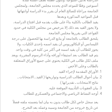
أسبوعين وفقًا للموعد الذي يحدده مجلس الجامعة، ولمجلس
الجامعة مراعاة للصالح العام أن يقرر بدء الدراسة أوانتهائها
قبل المواعيد المذكورة وبعدها.
يقيد الطالب بالكلية بناءً على طلب يقدمه قبل افتتاح الدراسة،
ولا يجوز القيد بعد ذلك إلا بترخيص من مجلس الكلية في حدود
القواعد التي يقررها مجلس الجامعة.
يلتحق الطالب بالجامعة أو يتابع الدراسة بها للحصول على درجة
الليسانس أو البكالوريوس أن يقيد اسمه بإحدى الكليات، ولا
يجوز للطالب أن يقيد اسمه في أكثر من كلية في وقت واحد.
يتم قيد الطالب بعد استيفاء أوراقه وأداء الرسوم المقررة، ويعد
ملف لكل طالب في الكلية يحتوي على جميع الأوراق المتعلقة
بالطالب وعلى الأخص :
الأوراق المقدمة لإجراء القيد.
بيان أحوال الطالب الدراسية وتواريخها ( القيد ـ الامتحانات ـ
نتائح الامتحانات ـ تقديراتها ).
بيان العقوبات التأديبية الموقعة عليه.
أوجه النشاط الرياضي والاجتماعي والعسكري للطالب.
يعد سجل خاص لكل طالب يدون به بيان لما يتضمنه ملفه فضلاً
عن تاريخ خروجه من الجامعة وسببه وعمله بعد التخرج،