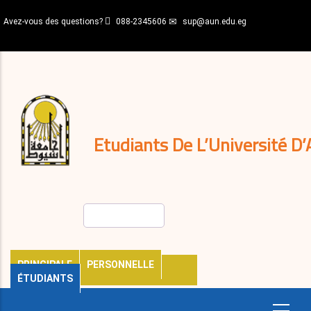
Aller
Avez-vous des questions?
088-2345606
sup@aun.edu.eg
au
contenu
N-
principal
Home
Règlements
&
décisions
Expatriés
Journal
Etudiants De L’Université D’
Rechercher
PRINCIPALE
PERSONNELLE
ÉTUDIANTS