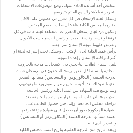
المختص أحد أساتذة المادة ليتولى وضع موضوعات الامتحانات
التحريرية بالاشتراك مع القائم بتدريسها.
وتشكل لجنة الإمتحان في كل مقرر من عضوين على الأقل
يختارهما مجلس الكلية بناء على طلب القسم المختص.
وتتكون من لجان إمتحان المقررات المختلفة لجنة عامة في كل
فرقة او قسم برئاسة العميد او رئيس القسم حسب الأحوال
وتعرض عليهما نتيجة الإمتحان لمراجعتها.
يرأس عميد الكلية لجان الإمتحان، ويشكل تحت إشرافه لجنة او
أكثر لمراقبة الإمتحان وإعداد النتيجة.
تلعن اسماء الطلاب الناجحين فى الامتحانات مرتبة بالحروف
الهجائيه بالنسبة لكل تقدير ويمنح الناجحون في الإمتحان شهادة
الدرجة العلمية ( البكالوريوس أو الليسانس ) مبيناً بها التقدير
الذي ناله وذلك بعد تأدية ما عليهم من رسوم ورد ما بعهدتهم،
ويتم توقيع هذه الشهادة من عميد الكلية ورئيس الجامعة.
يصدر بمنح الدرجات العلمية قرار من رئيس الجامعة بعد
موافقة مجلس الجامعة، وإلى حين حصول الطالب على
الشهادة المذكورة يجوز أن يحصل على شهادة مؤقتة يوقعها
العميد مبيناً بها الدرجة العلمية ( البكالوريوس أو الليسانس )
والتقدير الذي ناله.
ويتحدد تاريخ منح الدرجة العلمية بتاريخ اعتماد مجلس الكلية