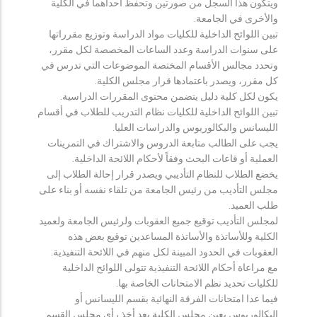
ويتكون هذا السجل من صورتين وتحفظ احداهما في الكلية
والأخرى في الجامعة.
تبين اللوائح الداخلية للكليات مواد الدراسة وتوزيع مقرراتها
على سنوات الدراسة وعدد الساعات المخصصة لكل مقرر،
وتحدد مجالس الأقسام المختصة الموضوعات التي تدرس في
كل مقرر، ويصدر باعتمادها قرار مجلس الكلية.
يكون لكل كلية دليل يتضمن محتوى المقررات الدراسية.
تبين اللوائح الداخلية للكليات نظام التدريب للطلاب في أقسام
الليسانس والبكالوريوس والدراسات العليا.
يجب على الطالب متابعة الدروس والاشتراك في التمرينات
العملية أو قاعات البحث وفقاً لأحكام اللائحة الداخلية.
يخضع الطلاب للنظام التأديبي ويصدر قرار إحالة الطلاب إلى
مجلس التأديب من رئيس الجامعة من تلقاء نفسه أو بناء على
طلب العميد.
لمجلس التأديب توقيع جميع العقوبات ولرئيس الجامعة ولعميد
الكلية وللأساتذة والأساتذة المساعدين توقيع بعض هذه
العقوبات في الحدود المبينة لكل منهم في اللائحة التنفيذية.
مع مراعاة أحكام اللائحة التنفيذية تتولى اللوائح الداخلية
للكليات تحديد نظم الامتحانات الخاصة بها.
فيما عدا امتحانات الفرقة النهائية بقسم الليسانس أو
البكالوريوس يعين مجلس الكلية بعد أخذ رأي مجلس القسم