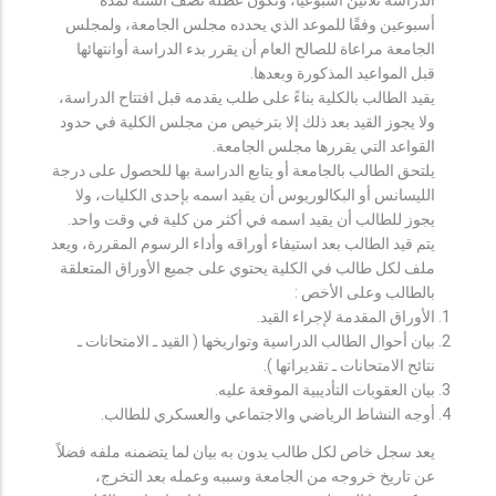
أسبوعين وفقًا للموعد الذي يحدده مجلس الجامعة، ولمجلس
الجامعة مراعاة للصالح العام أن يقرر بدء الدراسة أوانتهائها
قبل المواعيد المذكورة وبعدها.
يقيد الطالب بالكلية بناءً على طلب يقدمه قبل افتتاح الدراسة،
ولا يجوز القيد بعد ذلك إلا بترخيص من مجلس الكلية في حدود
القواعد التي يقررها مجلس الجامعة.
يلتحق الطالب بالجامعة أو يتابع الدراسة بها للحصول على درجة
الليسانس أو البكالوريوس أن يقيد اسمه بإحدى الكليات، ولا
يجوز للطالب أن يقيد اسمه في أكثر من كلية في وقت واحد.
يتم قيد الطالب بعد استيفاء أوراقه وأداء الرسوم المقررة، ويعد
ملف لكل طالب في الكلية يحتوي على جميع الأوراق المتعلقة
بالطالب وعلى الأخص :
الأوراق المقدمة لإجراء القيد.
بيان أحوال الطالب الدراسية وتواريخها ( القيد ـ الامتحانات ـ
نتائح الامتحانات ـ تقديراتها ).
بيان العقوبات التأديبية الموقعة عليه.
أوجه النشاط الرياضي والاجتماعي والعسكري للطالب.
يعد سجل خاص لكل طالب يدون به بيان لما يتضمنه ملفه فضلاً
عن تاريخ خروجه من الجامعة وسببه وعمله بعد التخرج،