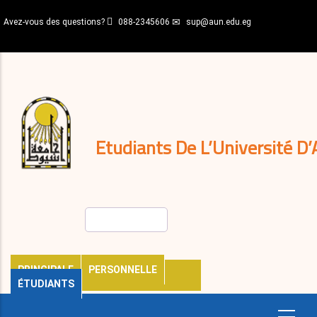
Aller
Avez-vous des questions?
088-2345606
sup@aun.edu.eg
au
contenu
N-
principal
Home
Règlements
&
décisions
Expatriés
Journal
Etudiants De L’Université D’
Rechercher
PRINCIPALE
PERSONNELLE
ÉTUDIANTS