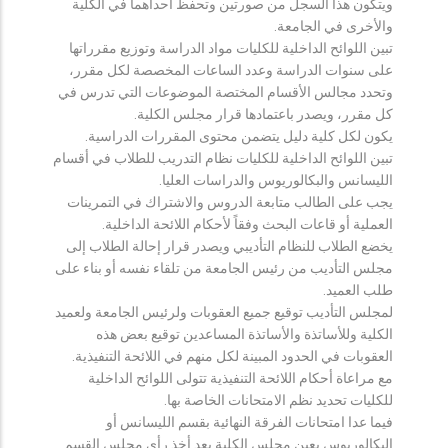
ويتكون هذا السجل من صورتين وتحفظ احداهما في الكلية
والأخرى في الجامعة.
تبين اللوائح الداخلية للكليات مواد الدراسة وتوزيع مقرراتها
على سنوات الدراسة وعدد الساعات المخصصة لكل مقرر،
وتحدد مجالس الأقسام المختصة الموضوعات التي تدرس في
كل مقرر، ويصدر باعتمادها قرار مجلس الكلية.
يكون لكل كلية دليل يتضمن محتوى المقررات الدراسية.
تبين اللوائح الداخلية للكليات نظام التدريب للطلاب في أقسام
الليسانس والبكالوريوس والدراسات العليا.
يجب على الطالب متابعة الدروس والاشتراك في التمرينات
العملية أو قاعات البحث وفقاً لأحكام اللائحة الداخلية.
يخضع الطلاب للنظام التأديبي ويصدر قرار إحالة الطلاب إلى
مجلس التأديب من رئيس الجامعة من تلقاء نفسه أو بناء على
طلب العميد.
لمجلس التأديب توقيع جميع العقوبات ولرئيس الجامعة ولعميد
الكلية وللأساتذة والأساتذة المساعدين توقيع بعض هذه
العقوبات في الحدود المبينة لكل منهم في اللائحة التنفيذية.
مع مراعاة أحكام اللائحة التنفيذية تتولى اللوائح الداخلية
للكليات تحديد نظم الامتحانات الخاصة بها.
فيما عدا امتحانات الفرقة النهائية بقسم الليسانس أو
البكالوريوس يعين مجلس الكلية بعد أخذ رأي مجلس القسم