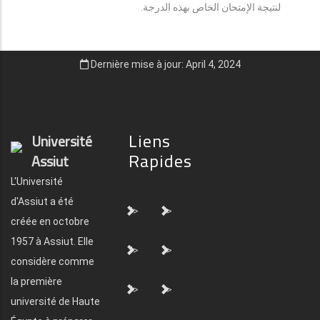
لنتيجة الإمتحان الخاص بهذه الدرجة.
Dernière mise à jour: April 4, 2024
Liens
Université
Rapides
Assiut
L'Université
d'Assiut a été
">
">
créée en octobre
1957 à Assiut. Elle
">
">
considère comme
la première
">
">
université de Haute