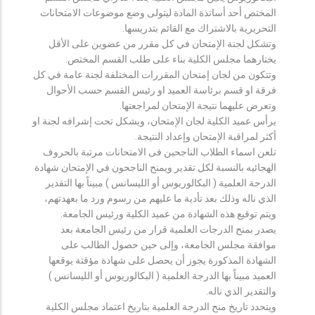
المختص أحد أساتذة المادة ليتولى وضع موضوعات الامتحانات
التحريرية بالاشتراك مع القائم بتدريسها.
وتشكل لجنة الإمتحان في كل مقرر من عضوين على الأقل
يختارهما مجلس الكلية بناء على طلب القسم المختص.
وتتكون من لجان إمتحان المقررات المختلفة لجنة عامة في كل
فرقة او قسم برئاسة العميد او رئيس القسم حسب الأحوال
وتعرض عليهما نتيجة الإمتحان لمراجعتها.
يرأس عميد الكلية لجان الإمتحان، ويشكل تحت إشرافه لجنة او
أكثر لمراقبة الإمتحان وإعداد النتيجة.
تلعن اسماء الطلاب الناجحين فى الامتحانات مرتبة بالحروف
الهجائيه بالنسبة لكل تقدير ويمنح الناجحون في الإمتحان شهادة
الدرجة العلمية ( البكالوريوس أو الليسانس ) مبيناً بها التقدير
الذي ناله وذلك بعد تأدية ما عليهم من رسوم ورد ما بعهدتهم،
ويتم توقيع هذه الشهادة من عميد الكلية ورئيس الجامعة.
يصدر بمنح الدرجات العلمية قرار من رئيس الجامعة بعد
موافقة مجلس الجامعة، وإلى حين حصول الطالب على
الشهادة المذكورة يجوز أن يحصل على شهادة مؤقتة يوقعها
العميد مبيناً بها الدرجة العلمية ( البكالوريوس أو الليسانس )
والتقدير الذي ناله.
ويتحدد تاريخ منح الدرجة العلمية بتاريخ اعتماد مجلس الكلية