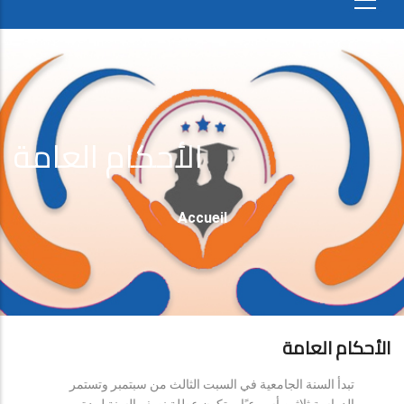
الأحكام العامة
Fil
Accueil
D'Ariane
الأحكام العامة
تبدأ السنة الجامعية في السبت الثالث من سبتمبر وتستمر
الدراسة ثلاثين أسبوعيًا، وتكون عطلة نصف السنة لمدة