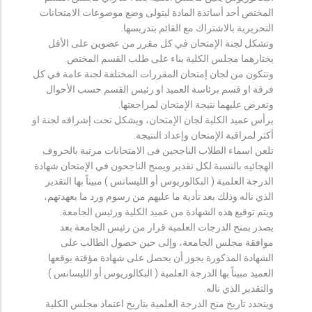
المختص أحد أساتذة المادة ليتولى وضع موضوعات الامتحانات
التحريرية بالاشتراك مع القائم بتدريسها.
وتشكل لجنة الإمتحان في كل مقرر من عضوين على الأقل
يختارهما مجلس الكلية بناء على طلب القسم المختص.
وتتكون من لجان إمتحان المقررات المختلفة لجنة عامة في كل
فرقة او قسم برئاسة العميد او رئيس القسم حسب الأحوال
وتعرض عليهما نتيجة الإمتحان لمراجعتها.
يرأس عميد الكلية لجان الإمتحان، ويشكل تحت إشرافه لجنة او
أكثر لمراقبة الإمتحان وإعداد النتيجة.
تلعن اسماء الطلاب الناجحين فى الامتحانات مرتبة بالحروف
الهجائيه بالنسبة لكل تقدير ويمنح الناجحون في الإمتحان شهادة
الدرجة العلمية ( البكالوريوس أو الليسانس ) مبيناً بها التقدير
الذي ناله وذلك بعد تأدية ما عليهم من رسوم ورد ما بعهدتهم،
ويتم توقيع هذه الشهادة من عميد الكلية ورئيس الجامعة.
يصدر بمنح الدرجات العلمية قرار من رئيس الجامعة بعد
موافقة مجلس الجامعة، وإلى حين حصول الطالب على
الشهادة المذكورة يجوز أن يحصل على شهادة مؤقتة يوقعها
العميد مبيناً بها الدرجة العلمية ( البكالوريوس أو الليسانس )
والتقدير الذي ناله.
ويتحدد تاريخ منح الدرجة العلمية بتاريخ اعتماد مجلس الكلية