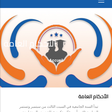
الأحكام العامة
Fil
Accueil
D'Ariane
الأحكام العامة
تبدأ السنة الجامعية في السبت الثالث من سبتمبر وتستمر
الدراسة ثلاثين أسبوعيًا، وتكون عطلة نصف السنة لمدة