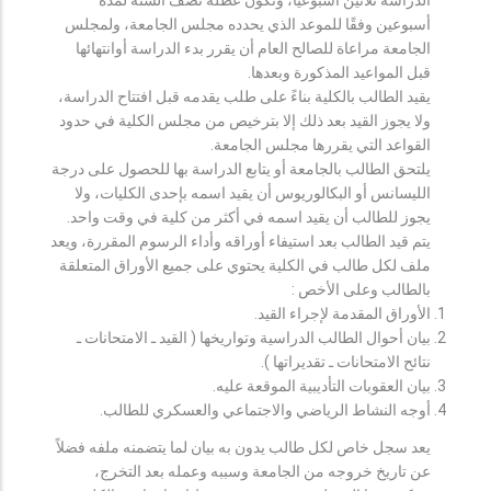
أسبوعين وفقًا للموعد الذي يحدده مجلس الجامعة، ولمجلس
الجامعة مراعاة للصالح العام أن يقرر بدء الدراسة أوانتهائها
قبل المواعيد المذكورة وبعدها.
يقيد الطالب بالكلية بناءً على طلب يقدمه قبل افتتاح الدراسة،
ولا يجوز القيد بعد ذلك إلا بترخيص من مجلس الكلية في حدود
القواعد التي يقررها مجلس الجامعة.
يلتحق الطالب بالجامعة أو يتابع الدراسة بها للحصول على درجة
الليسانس أو البكالوريوس أن يقيد اسمه بإحدى الكليات، ولا
يجوز للطالب أن يقيد اسمه في أكثر من كلية في وقت واحد.
يتم قيد الطالب بعد استيفاء أوراقه وأداء الرسوم المقررة، ويعد
ملف لكل طالب في الكلية يحتوي على جميع الأوراق المتعلقة
بالطالب وعلى الأخص :
الأوراق المقدمة لإجراء القيد.
بيان أحوال الطالب الدراسية وتواريخها ( القيد ـ الامتحانات ـ
نتائح الامتحانات ـ تقديراتها ).
بيان العقوبات التأديبية الموقعة عليه.
أوجه النشاط الرياضي والاجتماعي والعسكري للطالب.
يعد سجل خاص لكل طالب يدون به بيان لما يتضمنه ملفه فضلاً
عن تاريخ خروجه من الجامعة وسببه وعمله بعد التخرج،