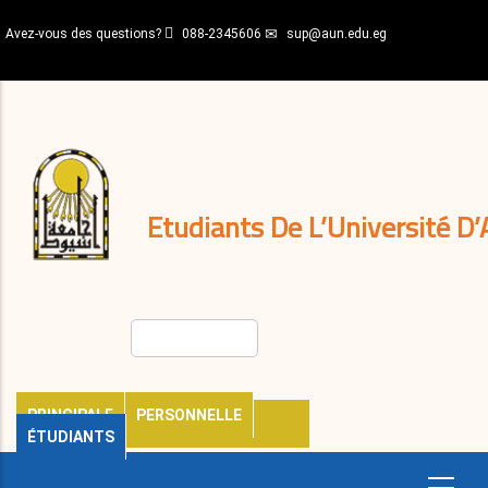
Aller
Avez-vous des questions?
088-2345606
sup@aun.edu.eg
au
contenu
N-
principal
Home
Règlements
&
décisions
Expatriés
Journal
Etudiants De L’Université D’
Rechercher
PRINCIPALE
PERSONNELLE
ÉTUDIANTS