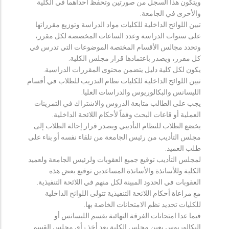
ويتكون هذا السجل من صورتين وتحفظ احداهما في الكلية
والأخرى في الجامعة.
تبين اللوائح الداخلية للكليات مواد الدراسة وتوزيع مقرراتها
على سنوات الدراسة وعدد الساعات المخصصة لكل مقرر،
وتحدد مجالس الأقسام المختصة الموضوعات التي تدرس في
كل مقرر، ويصدر باعتمادها قرار مجلس الكلية.
يكون لكل كلية دليل يتضمن محتوى المقررات الدراسية.
تبين اللوائح الداخلية للكليات نظام التدريب للطلاب في أقسام
الليسانس والبكالوريوس والدراسات العليا.
يجب على الطالب متابعة الدروس والاشتراك في التمرينات
العملية أو قاعات البحث وفقاً لأحكام اللائحة الداخلية.
يخضع الطلاب للنظام التأديبي ويصدر قرار إحالة الطلاب إلى
مجلس التأديب من رئيس الجامعة من تلقاء نفسه أو بناء على
طلب العميد.
لمجلس التأديب توقيع جميع العقوبات ولرئيس الجامعة ولعميد
الكلية وللأساتذة والأساتذة المساعدين توقيع بعض هذه
العقوبات في الحدود المبينة لكل منهم في اللائحة التنفيذية.
مع مراعاة أحكام اللائحة التنفيذية تتولى اللوائح الداخلية
للكليات تحديد نظم الامتحانات الخاصة بها.
فيما عدا امتحانات الفرقة النهائية بقسم الليسانس أو
البكالوريوس يعين مجلس الكلية بعد أخذ رأي مجلس القسم