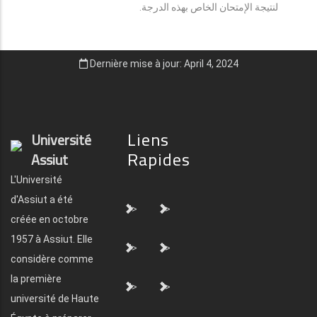
لنتيجة الإمتحان الخاص بهذه الدرجة.
Dernière mise à jour: April 4, 2024
Liens
Université
Rapides
Assiut
L'Université
d'Assiut a été
">
">
créée en octobre
1957 à Assiut. Elle
">
">
considère comme
la première
">
">
université de Haute