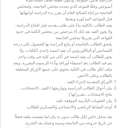
أسبوعين وفقًا للموعد الذي يحدده مجلس الجامعة، ولمجلس
الجامعة مراعاة للصالح العام أن يقرر بدء الدراسة أوانتهائها
قبل المواعيد المذكورة وبعدها.
يقيد الطالب بالكلية بناءً على طلب يقدمه قبل افتتاح الدراسة،
ولا يجوز القيد بعد ذلك إلا بترخيص من مجلس الكلية في حدود
القواعد التي يقررها مجلس الجامعة.
يلتحق الطالب بالجامعة أو يتابع الدراسة بها للحصول على درجة
الليسانس أو البكالوريوس أن يقيد اسمه بإحدى الكليات، ولا
يجوز للطالب أن يقيد اسمه في أكثر من كلية في وقت واحد.
يتم قيد الطالب بعد استيفاء أوراقه وأداء الرسوم المقررة، ويعد
ملف لكل طالب في الكلية يحتوي على جميع الأوراق المتعلقة
بالطالب وعلى الأخص :
الأوراق المقدمة لإجراء القيد.
بيان أحوال الطالب الدراسية وتواريخها ( القيد ـ الامتحانات ـ
نتائح الامتحانات ـ تقديراتها ).
بيان العقوبات التأديبية الموقعة عليه.
أوجه النشاط الرياضي والاجتماعي والعسكري للطالب.
يعد سجل خاص لكل طالب يدون به بيان لما يتضمنه ملفه فضلاً
عن تاريخ خروجه من الجامعة وسببه وعمله بعد التخرج،