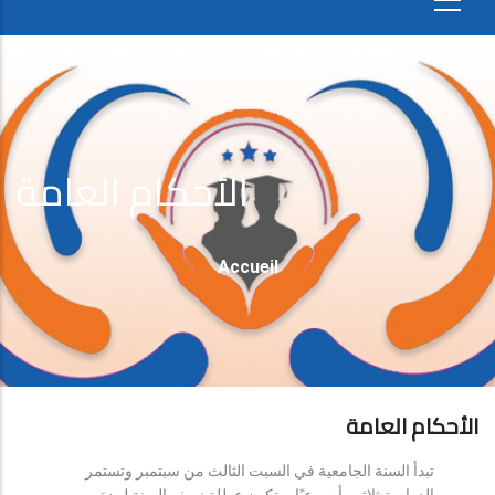
الأحكام العامة
Fil
Accueil
D'Ariane
الأحكام العامة
تبدأ السنة الجامعية في السبت الثالث من سبتمبر وتستمر
الدراسة ثلاثين أسبوعيًا، وتكون عطلة نصف السنة لمدة