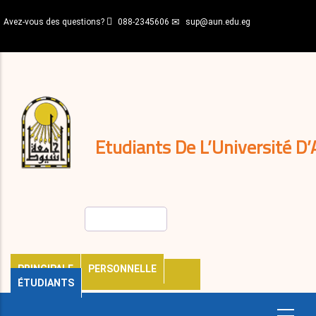
Aller
Avez-vous des questions?
088-2345606
sup@aun.edu.eg
au
contenu
N-
principal
Home
Règlements
&
décisions
Expatriés
Journal
Etudiants De L’Université D’
Rechercher
PRINCIPALE
PERSONNELLE
ÉTUDIANTS