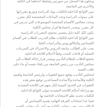
ويتكون هذا السجل من صورتين وتحفظ احداهما في الكلية
والأخرى في الجامعة.
تبين اللوائح الداخلية للكليات مواد الدراسة وتوزيع مقرراتها
على سنوات الدراسة وعدد الساعات المخصصة لكل مقرر،
وتحدد مجالس الأقسام المختصة الموضوعات التي تدرس في
كل مقرر، ويصدر باعتمادها قرار مجلس الكلية.
يكون لكل كلية دليل يتضمن محتوى المقررات الدراسية.
تبين اللوائح الداخلية للكليات نظام التدريب للطلاب في أقسام
الليسانس والبكالوريوس والدراسات العليا.
يجب على الطالب متابعة الدروس والاشتراك في التمرينات
العملية أو قاعات البحث وفقاً لأحكام اللائحة الداخلية.
يخضع الطلاب للنظام التأديبي ويصدر قرار إحالة الطلاب إلى
مجلس التأديب من رئيس الجامعة من تلقاء نفسه أو بناء على
طلب العميد.
لمجلس التأديب توقيع جميع العقوبات ولرئيس الجامعة ولعميد
الكلية وللأساتذة والأساتذة المساعدين توقيع بعض هذه
العقوبات في الحدود المبينة لكل منهم في اللائحة التنفيذية.
مع مراعاة أحكام اللائحة التنفيذية تتولى اللوائح الداخلية
للكليات تحديد نظم الامتحانات الخاصة بها.
فيما عدا امتحانات الفرقة النهائية بقسم الليسانس أو
البكالوريوس يعين مجلس الكلية بعد أخذ رأي مجلس القسم