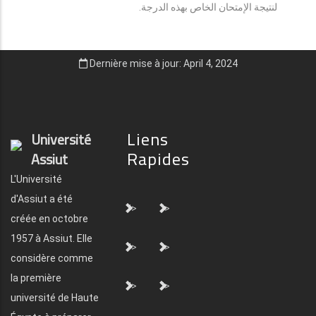
لنتيجة الإمتحان الخاص بهذه الدرجة.
Dernière mise à jour: April 4, 2024
Liens
Université
Rapides
Assiut
L'Université
d'Assiut a été
">
">
créée en octobre
1957 à Assiut. Elle
">
">
considère comme
la première
">
">
université de Haute