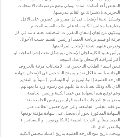
المختص أحد أساتذة المادة ليتولى وضع موضوعات الامتحانات
التحريرية بالاشتراك مع القائم بتدريسها.
وتشكل لجنة الإمتحان في كل مقرر من عضوين على الأقل
يختارهما مجلس الكلية بناء على طلب القسم المختص.
وتتكون من لجان إمتحان المقررات المختلفة لجنة عامة في كل
فرقة او قسم برئاسة العميد او رئيس القسم حسب الأحوال
وتعرض عليهما نتيجة الإمتحان لمراجعتها.
يرأس عميد الكلية لجان الإمتحان، ويشكل تحت إشرافه لجنة او
أكثر لمراقبة الإمتحان وإعداد النتيجة.
تلعن اسماء الطلاب الناجحين فى الامتحانات مرتبة بالحروف
الهجائيه بالنسبة لكل تقدير ويمنح الناجحون في الإمتحان شهادة
الدرجة العلمية ( البكالوريوس أو الليسانس ) مبيناً بها التقدير
الذي ناله وذلك بعد تأدية ما عليهم من رسوم ورد ما بعهدتهم،
ويتم توقيع هذه الشهادة من عميد الكلية ورئيس الجامعة.
يصدر بمنح الدرجات العلمية قرار من رئيس الجامعة بعد
موافقة مجلس الجامعة، وإلى حين حصول الطالب على
الشهادة المذكورة يجوز أن يحصل على شهادة مؤقتة يوقعها
العميد مبيناً بها الدرجة العلمية ( البكالوريوس أو الليسانس )
والتقدير الذي ناله.
ويتحدد تاريخ منح الدرجة العلمية بتاريخ اعتماد مجلس الكلية