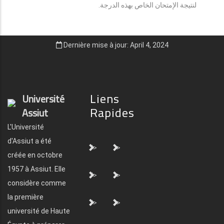
لنتيجة الإمتحان الخاص بهذه الدرجة.
Dernière mise à jour: April 4, 2024
Liens
Université
Rapides
Assiut
L'Université
d'Assiut a été
">
">
créée en octobre
1957 à Assiut. Elle
">
">
considère comme
la première
">
">
université de Haute