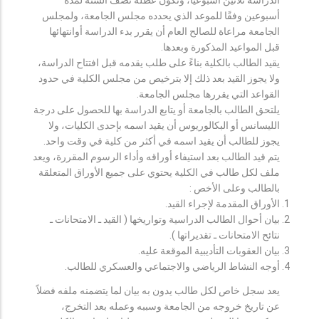
أسبوعين وفقًا للموعد الذي يحدده مجلس الجامعة، ولمجلس
الجامعة مراعاة للصالح العام أن يقرر بدء الدراسة أوانتهائها
قبل المواعيد المذكورة وبعدها.
يقيد الطالب بالكلية بناءً على طلب يقدمه قبل افتتاح الدراسة،
ولا يجوز القيد بعد ذلك إلا بترخيص من مجلس الكلية في حدود
القواعد التي يقررها مجلس الجامعة.
يلتحق الطالب بالجامعة أو يتابع الدراسة بها للحصول على درجة
الليسانس أو البكالوريوس أن يقيد اسمه بإحدى الكليات، ولا
يجوز للطالب أن يقيد اسمه في أكثر من كلية في وقت واحد.
يتم قيد الطالب بعد استيفاء أوراقه وأداء الرسوم المقررة، ويعد
ملف لكل طالب في الكلية يحتوي على جميع الأوراق المتعلقة
بالطالب وعلى الأخص :
الأوراق المقدمة لإجراء القيد.
بيان أحوال الطالب الدراسية وتواريخها ( القيد ـ الامتحانات ـ
نتائح الامتحانات ـ تقديراتها ).
بيان العقوبات التأديبية الموقعة عليه.
أوجه النشاط الرياضي والاجتماعي والعسكري للطالب.
يعد سجل خاص لكل طالب يدون به بيان لما يتضمنه ملفه فضلاً
عن تاريخ خروجه من الجامعة وسببه وعمله بعد التخرج،