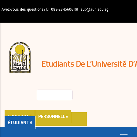
Aller
Avez-vous des questions?
088-2345606
sup@aun.edu.eg
au
contenu
N-
principal
Home
Règlements
&
décisions
Expatriés
Journal
Etudiants De L’Université D’
Rechercher
PRINCIPALE
PERSONNELLE
ÉTUDIANTS