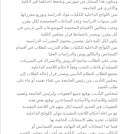
ويتكون هذا السجل من صورتين وتحفظ احداهما في الكلية
والأخرى في الجامعة.
تبين اللوائح الداخلية للكليات مواد الدراسة وتوزيع مقرراتها
على سنوات الدراسة وعدد الساعات المخصصة لكل مقرر،
وتحدد مجالس الأقسام المختصة الموضوعات التي تدرس في
كل مقرر، ويصدر باعتمادها قرار مجلس الكلية.
يكون لكل كلية دليل يتضمن محتوى المقررات الدراسية.
تبين اللوائح الداخلية للكليات نظام التدريب للطلاب في أقسام
الليسانس والبكالوريوس والدراسات العليا.
يجب على الطالب متابعة الدروس والاشتراك في التمرينات
العملية أو قاعات البحث وفقاً لأحكام اللائحة الداخلية.
يخضع الطلاب للنظام التأديبي ويصدر قرار إحالة الطلاب إلى
مجلس التأديب من رئيس الجامعة من تلقاء نفسه أو بناء على
طلب العميد.
لمجلس التأديب توقيع جميع العقوبات ولرئيس الجامعة ولعميد
الكلية وللأساتذة والأساتذة المساعدين توقيع بعض هذه
العقوبات في الحدود المبينة لكل منهم في اللائحة التنفيذية.
مع مراعاة أحكام اللائحة التنفيذية تتولى اللوائح الداخلية
للكليات تحديد نظم الامتحانات الخاصة بها.
فيما عدا امتحانات الفرقة النهائية بقسم الليسانس أو
البكالوريوس يعين مجلس الكلية بعد أخذ رأي مجلس القسم