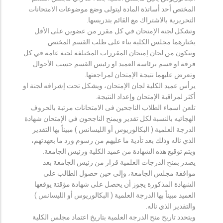
المختص أحد أساتذة المادة ليتولى وضع موضوعات الامتحانات
التحريرية بالاشتراك مع القائم بتدريسها.
وتشكل لجنة الإمتحان في كل مقرر من عضوين على الأقل
يختارهما مجلس الكلية بناء على طلب القسم المختص.
وتتكون من لجان إمتحان المقررات المختلفة لجنة عامة في كل
فرقة او قسم برئاسة العميد او رئيس القسم حسب الأحوال
وتعرض عليهما نتيجة الإمتحان لمراجعتها.
يرأس عميد الكلية لجان الإمتحان، ويشكل تحت إشرافه لجنة او
أكثر لمراقبة الإمتحان وإعداد النتيجة.
تلعن اسماء الطلاب الناجحين فى الامتحانات مرتبة بالحروف
الهجائيه بالنسبة لكل تقدير ويمنح الناجحون في الإمتحان شهادة
الدرجة العلمية ( البكالوريوس أو الليسانس ) مبيناً بها التقدير
الذي ناله وذلك بعد تأدية ما عليهم من رسوم ورد ما بعهدتهم،
ويتم توقيع هذه الشهادة من عميد الكلية ورئيس الجامعة.
يصدر بمنح الدرجات العلمية قرار من رئيس الجامعة بعد
موافقة مجلس الجامعة، وإلى حين حصول الطالب على
الشهادة المذكورة يجوز أن يحصل على شهادة مؤقتة يوقعها
العميد مبيناً بها الدرجة العلمية ( البكالوريوس أو الليسانس )
والتقدير الذي ناله.
ويتحدد تاريخ منح الدرجة العلمية بتاريخ اعتماد مجلس الكلية