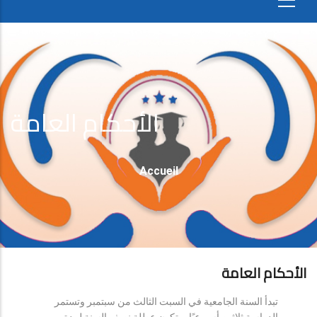
الأحكام العامة
Fil
Accueil
D'Ariane
الأحكام العامة
تبدأ السنة الجامعية في السبت الثالث من سبتمبر وتستمر
الدراسة ثلاثين أسبوعيًا، وتكون عطلة نصف السنة لمدة