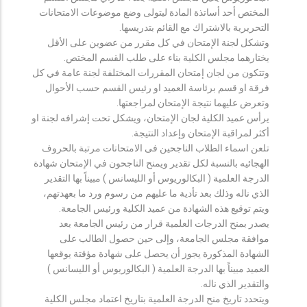
المختص أحد أساتذة المادة ليتولى وضع موضوعات الامتحانات
التحريرية بالاشتراك مع القائم بتدريسها.
وتشكل لجنة الإمتحان في كل مقرر من عضوين على الأقل
يختارهما مجلس الكلية بناء على طلب القسم المختص.
وتتكون من لجان إمتحان المقررات المختلفة لجنة عامة في كل
فرقة او قسم برئاسة العميد او رئيس القسم حسب الأحوال
وتعرض عليهما نتيجة الإمتحان لمراجعتها.
يرأس عميد الكلية لجان الإمتحان، ويشكل تحت إشرافه لجنة او
أكثر لمراقبة الإمتحان وإعداد النتيجة.
تلعن اسماء الطلاب الناجحين فى الامتحانات مرتبة بالحروف
الهجائيه بالنسبة لكل تقدير ويمنح الناجحون في الإمتحان شهادة
الدرجة العلمية ( البكالوريوس أو الليسانس ) مبيناً بها التقدير
الذي ناله وذلك بعد تأدية ما عليهم من رسوم ورد ما بعهدتهم،
ويتم توقيع هذه الشهادة من عميد الكلية ورئيس الجامعة.
يصدر بمنح الدرجات العلمية قرار من رئيس الجامعة بعد
موافقة مجلس الجامعة، وإلى حين حصول الطالب على
الشهادة المذكورة يجوز أن يحصل على شهادة مؤقتة يوقعها
العميد مبيناً بها الدرجة العلمية ( البكالوريوس أو الليسانس )
والتقدير الذي ناله.
ويتحدد تاريخ منح الدرجة العلمية بتاريخ اعتماد مجلس الكلية