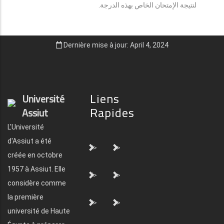
لنتيجة الإمتحان الخاص بهذه الدرجة.
Dernière mise à jour: April 4, 2024
Liens
Université
Rapides
Assiut
L'Université
d'Assiut a été
">
">
créée en octobre
1957 à Assiut. Elle
">
">
considère comme
la première
">
">
université de Haute