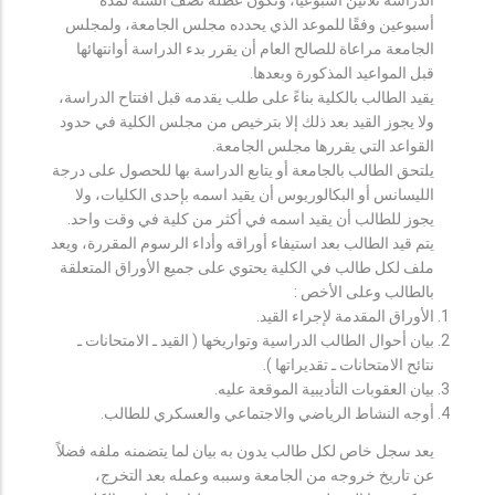
أسبوعين وفقًا للموعد الذي يحدده مجلس الجامعة، ولمجلس
الجامعة مراعاة للصالح العام أن يقرر بدء الدراسة أوانتهائها
قبل المواعيد المذكورة وبعدها.
يقيد الطالب بالكلية بناءً على طلب يقدمه قبل افتتاح الدراسة،
ولا يجوز القيد بعد ذلك إلا بترخيص من مجلس الكلية في حدود
القواعد التي يقررها مجلس الجامعة.
يلتحق الطالب بالجامعة أو يتابع الدراسة بها للحصول على درجة
الليسانس أو البكالوريوس أن يقيد اسمه بإحدى الكليات، ولا
يجوز للطالب أن يقيد اسمه في أكثر من كلية في وقت واحد.
يتم قيد الطالب بعد استيفاء أوراقه وأداء الرسوم المقررة، ويعد
ملف لكل طالب في الكلية يحتوي على جميع الأوراق المتعلقة
بالطالب وعلى الأخص :
الأوراق المقدمة لإجراء القيد.
بيان أحوال الطالب الدراسية وتواريخها ( القيد ـ الامتحانات ـ
نتائح الامتحانات ـ تقديراتها ).
بيان العقوبات التأديبية الموقعة عليه.
أوجه النشاط الرياضي والاجتماعي والعسكري للطالب.
يعد سجل خاص لكل طالب يدون به بيان لما يتضمنه ملفه فضلاً
عن تاريخ خروجه من الجامعة وسببه وعمله بعد التخرج،