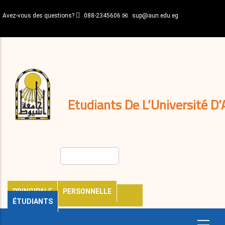
Aller
Avez-vous des questions?
088-2345606
sup@aun.edu.eg
au
contenu
N-
principal
Home
Règlements
&
décisions
Expatriés
Journal
Etudiants De L’Université D’
Rechercher
PRINCIPALE
PERSONNELLE
ÉTUDIANTS