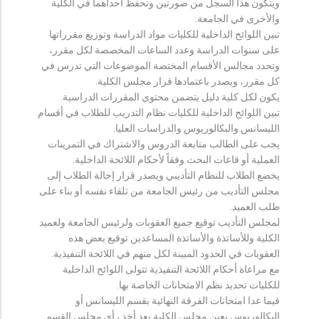
ويتكون هذا السجل من صورتين وتحفظ احداهما في الكلية
والأخرى في الجامعة.
تبين اللوائح الداخلية للكليات مواد الدراسة وتوزيع مقرراتها
على سنوات الدراسة وعدد الساعات المخصصة لكل مقرر،
وتحدد مجالس الأقسام المختصة الموضوعات التي تدرس في
كل مقرر، ويصدر باعتمادها قرار مجلس الكلية.
يكون لكل كلية دليل يتضمن محتوى المقررات الدراسية.
تبين اللوائح الداخلية للكليات نظام التدريب للطلاب في أقسام
الليسانس والبكالوريوس والدراسات العليا.
يجب على الطالب متابعة الدروس والاشتراك في التمرينات
العملية أو قاعات البحث وفقاً لأحكام اللائحة الداخلية.
يخضع الطلاب للنظام التأديبي ويصدر قرار إحالة الطلاب إلى
مجلس التأديب من رئيس الجامعة من تلقاء نفسه أو بناء على
طلب العميد.
لمجلس التأديب توقيع جميع العقوبات ولرئيس الجامعة ولعميد
الكلية وللأساتذة والأساتذة المساعدين توقيع بعض هذه
العقوبات في الحدود المبينة لكل منهم في اللائحة التنفيذية.
مع مراعاة أحكام اللائحة التنفيذية تتولى اللوائح الداخلية
للكليات تحديد نظم الامتحانات الخاصة بها.
فيما عدا امتحانات الفرقة النهائية بقسم الليسانس أو
البكالوريوس يعين مجلس الكلية بعد أخذ رأي مجلس القسم