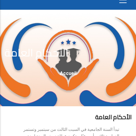
الأحكام العامة
Fil
Accueil
D'Ariane
الأحكام العامة
تبدأ السنة الجامعية في السبت الثالث من سبتمبر وتستمر
الدراسة ثلاثين أسبوعيًا، وتكون عطلة نصف السنة لمدة