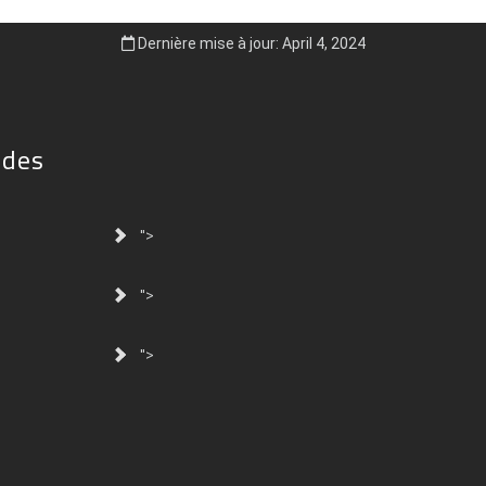
Dernière mise à jour: April 4, 2024
ides
">
">
">