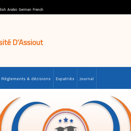
lish
Arabic
German
French
sité D’Assiout
Règlements & décisions
Expatriés
Journal