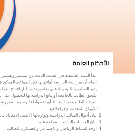
الأحكام العامة
تبدأ السنة الجامعية في السبت الثالث من سبتمبر وتستمر 
العام أن يقرر بدء الدراسة أوانتهائها قبل المواعيد المذكورة 
يقيد الطالب بالكلية بناءً على طلب يقدمه قبل افتتاح الدر
يلتحق الطالب بالجامعة أو يتابع الدراسة بها للحصول على 
يتم قيد الطالب بعد استيفاء أوراقه وأداء الرسوم المقررة
الأوراق المقدمة لإجراء القيد.
بيان أحوال الطالب الدراسية وتواريخها ( القيد ـ الامتحانات ـ ن
بيان العقوبات التأديبية الموقعة عليه.
أوجه النشاط الرياضي والاجتماعي والعسكري للطالب.