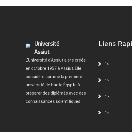
Liens Rap
Université
Assiut
L'Université d'Assiut a été créée
">
en octobre 1957 à Assiut. Elle
considère comme la première
">
université de Haute Égypte à
préparer des diplômés avec des
">
connaissances scientifiques.
">