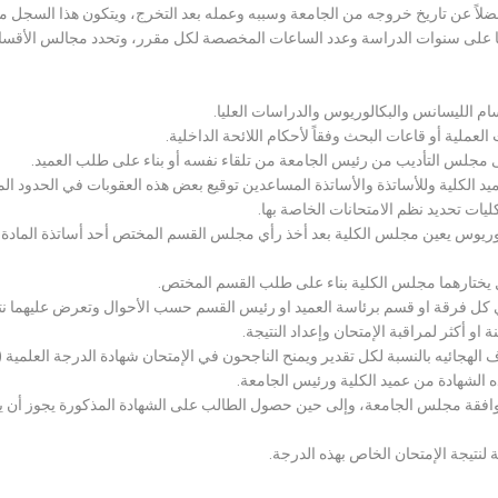
لاً عن تاريخ خروجه من الجامعة وسببه وعمله بعد التخرج، ويتكون هذا السجل م
رراتها على سنوات الدراسة وعدد الساعات المخصصة لكل مقرر، وتحدد مجالس الأ
سام الليسانس والبكالوريوس والدراسات العليا.
ملية أو قاعات البحث وفقاً لأحكام اللائحة الداخلية.
لى مجلس التأديب من رئيس الجامعة من تلقاء نفسه أو بناء على طلب العميد.
 الكلية وللأساتذة والأساتذة المساعدين توقيع بعض هذه العقوبات في الحدود المبين
لكليات تحديد نظم الامتحانات الخاصة بها.
بكالوريوس يعين مجلس الكلية بعد أخذ رأي مجلس القسم المختص أحد أساتذة المادة
يختارهما مجلس الكلية بناء على طلب القسم المختص.
 كل فرقة او قسم برئاسة العميد او رئيس القسم حسب الأحوال وتعرض عليهما نتيج
و أكثر لمراقبة الإمتحان وإعداد النتيجة.
هجائيه بالنسبة لكل تقدير ويمنح الناجحون في الإمتحان شهادة الدرجة العلمية ( الب
ذه الشهادة من عميد الكلية ورئيس الجامعة.
افقة مجلس الجامعة، وإلى حين حصول الطالب على الشهادة المذكورة يجوز أن يحصل
 لنتيجة الإمتحان الخاص بهذه الدرجة.