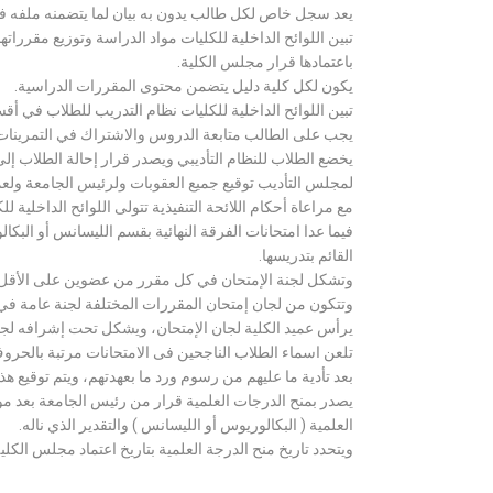
يعد سجل خاص لكل طالب يدون به بيان لما يتضمنه ملفه فض
تبين اللوائح الداخلية للكليات مواد الدراسة وتوزيع مق
باعتمادها قرار مجلس الكلية.
يكون لكل كلية دليل يتضمن محتوى المقررات الدراسية.
تبين اللوائح الداخلية للكليات نظام التدريب للطلاب في أق
يجب على الطالب متابعة الدروس والاشتراك في التمرينات الع
يخضع الطلاب للنظام التأديبي ويصدر قرار إحالة الطلاب إ
لمجلس التأديب توقيع جميع العقوبات ولرئيس الجامعة ولعميد
مع مراعاة أحكام اللائحة التنفيذية تتولى اللوائح الداخلية ل
فيما عدا امتحانات الفرقة النهائية بقسم الليسانس أو ال
القائم بتدريسها.
وتشكل لجنة الإمتحان في كل مقرر من عضوين على الأقل 
وتتكون من لجان إمتحان المقررات المختلفة لجنة عامة في
يرأس عميد الكلية لجان الإمتحان، ويشكل تحت إشرافه لجنة ا
تلعن اسماء الطلاب الناجحين فى الامتحانات مرتبة بالحروف ال
بعد تأدية ما عليهم من رسوم ورد ما بعهدتهم، ويتم توقيع ه
يصدر بمنح الدرجات العلمية قرار من رئيس الجامعة بعد مو
العلمية ( البكالوريوس أو الليسانس ) والتقدير الذي ناله.
ويتحدد تاريخ منح الدرجة العلمية بتاريخ اعتماد مجلس الكلية