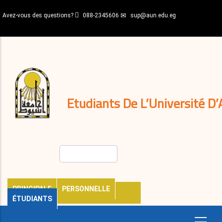
Aller
Avez-vous des questions?
088-2345606
sup@aun.edu.eg
au
contenu
N-
principal
Home
Règlements
&
décisions
Expatriés
Journal
Etudiants De L’Université D’
Rechercher
PRINCIPALE
PERSONNELLE
ÉTUDIANTS