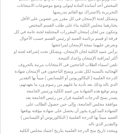
المختص أحد أساتذة المادة ليتولى وضع موضوعات الامتحانات
التحريرية بالاشتراك مع القائم بتدريسها.
وتشكل لجنة الإمتحان في كل مقرر من عضوين على الأقل
يختارهما مجلس الكلية بناء على طلب القسم المختص.
وتتكون من لجان إمتحان المقررات المختلفة لجنة عامة في كل
فرقة او قسم برئاسة العميد او رئيس القسم حسب الأحوال
وتعرض عليهما نتيجة الإمتحان لمراجعتها.
يرأس عميد الكلية لجان الإمتحان، ويشكل تحت إشرافه لجنة او
أكثر لمراقبة الإمتحان وإعداد النتيجة.
تلعن اسماء الطلاب الناجحين فى الامتحانات مرتبة بالحروف
الهجائيه بالنسبة لكل تقدير ويمنح الناجحون في الإمتحان شهادة
الدرجة العلمية ( البكالوريوس أو الليسانس ) مبيناً بها التقدير
الذي ناله وذلك بعد تأدية ما عليهم من رسوم ورد ما بعهدتهم،
ويتم توقيع هذه الشهادة من عميد الكلية ورئيس الجامعة.
يصدر بمنح الدرجات العلمية قرار من رئيس الجامعة بعد
موافقة مجلس الجامعة، وإلى حين حصول الطالب على
الشهادة المذكورة يجوز أن يحصل على شهادة مؤقتة يوقعها
العميد مبيناً بها الدرجة العلمية ( البكالوريوس أو الليسانس )
والتقدير الذي ناله.
ويتحدد تاريخ منح الدرجة العلمية بتاريخ اعتماد مجلس الكلية