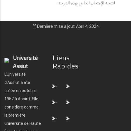
لنتيجة الإمتحان الخاص بهذه الدرجة.
Dernière mise à jour: April 4, 2024
Liens
Université
Rapides
Assiut
L'Université
d'Assiut a été
">
">
créée en octobre
1957 à Assiut. Elle
">
">
considère comme
la première
">
">
université de Haute