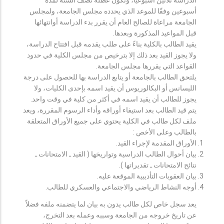
أسبوعين وفقًا للموعد الذي يحدده مجلس الجامعة، ولمجلس
الجامعة مراعاة للصالح العام أن يقرر بدء الدراسة أوانتهائها
قبل المواعيد المذكورة وبعدها.
يقيد الطالب بالكلية بناءً على طلب يقدمه قبل افتتاح الدراسة،
ولا يجوز القيد بعد ذلك إلا بترخيص من مجلس الكلية في حدود
القواعد التي يقررها مجلس الجامعة.
يلتحق الطالب بالجامعة أو يتابع الدراسة بها للحصول على درجة
الليسانس أو البكالوريوس أن يقيد اسمه بإحدى الكليات، ولا
يجوز للطالب أن يقيد اسمه في أكثر من كلية في وقت واحد.
يتم قيد الطالب بعد استيفاء أوراقه وأداء الرسوم المقررة، ويعد
ملف لكل طالب في الكلية يحتوي على جميع الأوراق المتعلقة
بالطالب وعلى الأخص :
الأوراق المقدمة لإجراء القيد.
بيان أحوال الطالب الدراسية وتواريخها ( القيد ـ الامتحانات ـ
نتائح الامتحانات ـ تقديراتها ).
بيان العقوبات التأديبية الموقعة عليه.
أوجه النشاط الرياضي والاجتماعي والعسكري للطالب.
يعد سجل خاص لكل طالب يدون به بيان لما يتضمنه ملفه فضلاً
عن تاريخ خروجه من الجامعة وسببه وعمله بعد التخرج،