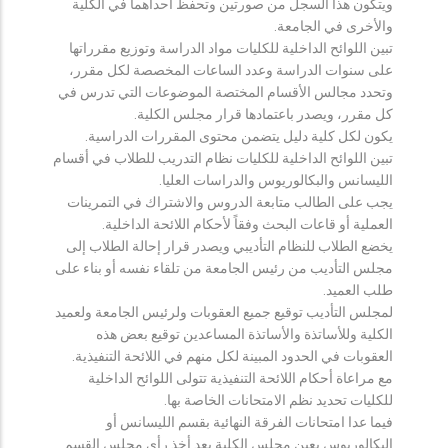
ويتكون هذا السجل من صورتين وتحفظ احداهما في الكلية
والأخرى في الجامعة.
تبين اللوائح الداخلية للكليات مواد الدراسة وتوزيع مقرراتها
على سنوات الدراسة وعدد الساعات المخصصة لكل مقرر،
وتحدد مجالس الأقسام المختصة الموضوعات التي تدرس في
كل مقرر، ويصدر باعتمادها قرار مجلس الكلية.
يكون لكل كلية دليل يتضمن محتوى المقررات الدراسية.
تبين اللوائح الداخلية للكليات نظام التدريب للطلاب في أقسام
الليسانس والبكالوريوس والدراسات العليا.
يجب على الطالب متابعة الدروس والاشتراك في التمرينات
العملية أو قاعات البحث وفقاً لأحكام اللائحة الداخلية.
يخضع الطلاب للنظام التأديبي ويصدر قرار إحالة الطلاب إلى
مجلس التأديب من رئيس الجامعة من تلقاء نفسه أو بناء على
طلب العميد.
لمجلس التأديب توقيع جميع العقوبات ولرئيس الجامعة ولعميد
الكلية وللأساتذة والأساتذة المساعدين توقيع بعض هذه
العقوبات في الحدود المبينة لكل منهم في اللائحة التنفيذية.
مع مراعاة أحكام اللائحة التنفيذية تتولى اللوائح الداخلية
للكليات تحديد نظم الامتحانات الخاصة بها.
فيما عدا امتحانات الفرقة النهائية بقسم الليسانس أو
البكالوريوس يعين مجلس الكلية بعد أخذ رأي مجلس القسم