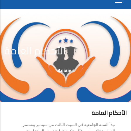
الأحكام العامة
Fil
Accueil
D'Ariane
الأحكام العامة
تبدأ السنة الجامعية في السبت الثالث من سبتمبر وتستمر
الدراسة ثلاثين أسبوعيًا، وتكون عطلة نصف السنة لمدة