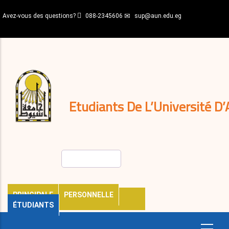
Aller
Avez-vous des questions?
088-2345606
sup@aun.edu.eg
au
contenu
N-
principal
Home
Règlements
&
décisions
Expatriés
Journal
Etudiants De L’Université D’
Rechercher
PRINCIPALE
PERSONNELLE
ÉTUDIANTS