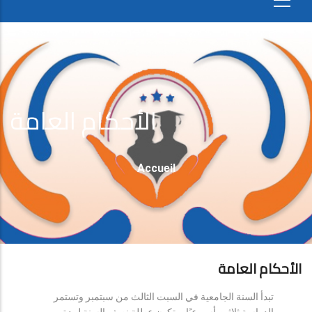
الأحكام العامة
Fil
Accueil
D'Ariane
الأحكام العامة
تبدأ السنة الجامعية في السبت الثالث من سبتمبر وتستمر
الدراسة ثلاثين أسبوعيًا، وتكون عطلة نصف السنة لمدة