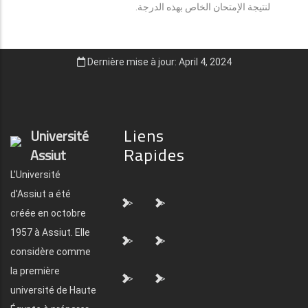
لنتيجة الإمتحان الخاص بهذه الدرجة.
Dernière mise à jour: April 4, 2024
Liens
Université
Rapides
Assiut
L'Université
d'Assiut a été
">
">
créée en octobre
1957 à Assiut. Elle
">
">
considère comme
la première
">
">
université de Haute