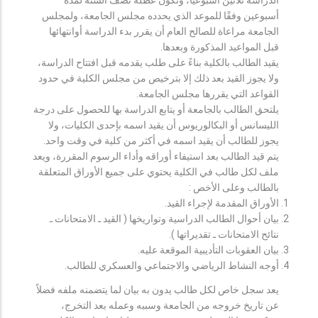
أسبوعين وفقًا للموعد الذي يحدده مجلس الجامعة، ولمجلس
الجامعة مراعاة للصالح العام أن يقرر بدء الدراسة أوانتهائها
قبل المواعيد المذكورة وبعدها.
يقيد الطالب بالكلية بناءً على طلب يقدمه قبل افتتاح الدراسة،
ولا يجوز القيد بعد ذلك إلا بترخيص من مجلس الكلية في حدود
القواعد التي يقررها مجلس الجامعة.
يلتحق الطالب بالجامعة أو يتابع الدراسة بها للحصول على درجة
الليسانس أو البكالوريوس أن يقيد اسمه بإحدى الكليات، ولا
يجوز للطالب أن يقيد اسمه في أكثر من كلية في وقت واحد.
يتم قيد الطالب بعد استيفاء أوراقه وأداء الرسوم المقررة، ويعد
ملف لكل طالب في الكلية يحتوي على جميع الأوراق المتعلقة
بالطالب وعلى الأخص :
الأوراق المقدمة لإجراء القيد.
بيان أحوال الطالب الدراسية وتواريخها ( القيد ـ الامتحانات ـ
نتائح الامتحانات ـ تقديراتها ).
بيان العقوبات التأديبية الموقعة عليه.
أوجه النشاط الرياضي والاجتماعي والعسكري للطالب.
يعد سجل خاص لكل طالب يدون به بيان لما يتضمنه ملفه فضلاً
عن تاريخ خروجه من الجامعة وسببه وعمله بعد التخرج،