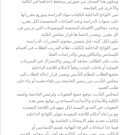
ويتكون هذا السجل من صورتين وتحفظ احداهما في الكلية
والأخرى في الجامعة.
تبين اللوائح الداخلية للكليات مواد الدراسة وتوزيع مقرراتها
على سنوات الدراسة وعدد الساعات المخصصة لكل مقرر،
وتحدد مجالس الأقسام المختصة الموضوعات التي تدرس في
كل مقرر، ويصدر باعتمادها قرار مجلس الكلية.
يكون لكل كلية دليل يتضمن محتوى المقررات الدراسية.
تبين اللوائح الداخلية للكليات نظام التدريب للطلاب في أقسام
الليسانس والبكالوريوس والدراسات العليا.
يجب على الطالب متابعة الدروس والاشتراك في التمرينات
العملية أو قاعات البحث وفقاً لأحكام اللائحة الداخلية.
يخضع الطلاب للنظام التأديبي ويصدر قرار إحالة الطلاب إلى
مجلس التأديب من رئيس الجامعة من تلقاء نفسه أو بناء على
طلب العميد.
لمجلس التأديب توقيع جميع العقوبات ولرئيس الجامعة ولعميد
الكلية وللأساتذة والأساتذة المساعدين توقيع بعض هذه
العقوبات في الحدود المبينة لكل منهم في اللائحة التنفيذية.
مع مراعاة أحكام اللائحة التنفيذية تتولى اللوائح الداخلية
للكليات تحديد نظم الامتحانات الخاصة بها.
فيما عدا امتحانات الفرقة النهائية بقسم الليسانس أو
البكالوريوس يعين مجلس الكلية بعد أخذ رأي مجلس القسم