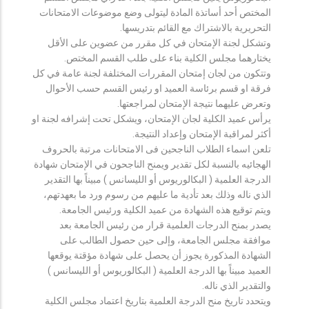
المختص أحد أساتذة المادة ليتولى وضع موضوعات الامتحانات
التحريرية بالاشتراك مع القائم بتدريسها.
وتشكل لجنة الإمتحان في كل مقرر من عضوين على الأقل
يختارهما مجلس الكلية بناء على طلب القسم المختص.
وتتكون من لجان إمتحان المقررات المختلفة لجنة عامة في كل
فرقة او قسم برئاسة العميد او رئيس القسم حسب الأحوال
وتعرض عليهما نتيجة الإمتحان لمراجعتها.
يرأس عميد الكلية لجان الإمتحان، ويشكل تحت إشرافه لجنة او
أكثر لمراقبة الإمتحان وإعداد النتيجة.
تلعن اسماء الطلاب الناجحين فى الامتحانات مرتبة بالحروف
الهجائيه بالنسبة لكل تقدير ويمنح الناجحون في الإمتحان شهادة
الدرجة العلمية ( البكالوريوس أو الليسانس ) مبيناً بها التقدير
الذي ناله وذلك بعد تأدية ما عليهم من رسوم ورد ما بعهدتهم،
ويتم توقيع هذه الشهادة من عميد الكلية ورئيس الجامعة.
يصدر بمنح الدرجات العلمية قرار من رئيس الجامعة بعد
موافقة مجلس الجامعة، وإلى حين حصول الطالب على
الشهادة المذكورة يجوز أن يحصل على شهادة مؤقتة يوقعها
العميد مبيناً بها الدرجة العلمية ( البكالوريوس أو الليسانس )
والتقدير الذي ناله.
ويتحدد تاريخ منح الدرجة العلمية بتاريخ اعتماد مجلس الكلية