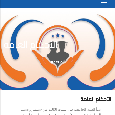
الأحكام العامة
Fil
Accueil
D'Ariane
الأحكام العامة
تبدأ السنة الجامعية في السبت الثالث من سبتمبر وتستمر
الدراسة ثلاثين أسبوعيًا، وتكون عطلة نصف السنة لمدة