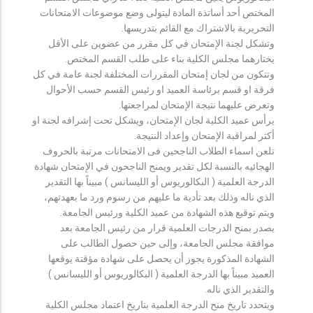
المختص أحد أساتذة المادة ليتولى وضع موضوعات الامتحانات
التحريرية بالاشتراك مع القائم بتدريسها.
وتشكل لجنة الإمتحان في كل مقرر من عضوين على الأقل
يختارهما مجلس الكلية بناء على طلب القسم المختص.
وتتكون من لجان إمتحان المقررات المختلفة لجنة عامة في كل
فرقة او قسم برئاسة العميد او رئيس القسم حسب الأحوال
وتعرض عليهما نتيجة الإمتحان لمراجعتها.
يرأس عميد الكلية لجان الإمتحان، ويشكل تحت إشرافه لجنة او
أكثر لمراقبة الإمتحان وإعداد النتيجة.
تلعن اسماء الطلاب الناجحين فى الامتحانات مرتبة بالحروف
الهجائيه بالنسبة لكل تقدير ويمنح الناجحون في الإمتحان شهادة
الدرجة العلمية ( البكالوريوس أو الليسانس ) مبيناً بها التقدير
الذي ناله وذلك بعد تأدية ما عليهم من رسوم ورد ما بعهدتهم،
ويتم توقيع هذه الشهادة من عميد الكلية ورئيس الجامعة.
يصدر بمنح الدرجات العلمية قرار من رئيس الجامعة بعد
موافقة مجلس الجامعة، وإلى حين حصول الطالب على
الشهادة المذكورة يجوز أن يحصل على شهادة مؤقتة يوقعها
العميد مبيناً بها الدرجة العلمية ( البكالوريوس أو الليسانس )
والتقدير الذي ناله.
ويتحدد تاريخ منح الدرجة العلمية بتاريخ اعتماد مجلس الكلية