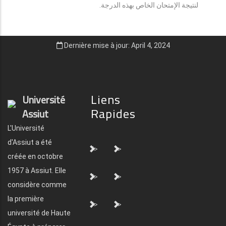
لنتيجة الإمتحان الخاص بهذه الدرجة.
Dernière mise à jour: April 4, 2024
Liens
Université
Rapides
Assiut
L'Université
d'Assiut a été
">
">
créée en octobre
1957 à Assiut. Elle
">
">
considère comme
la première
">
">
université de Haute