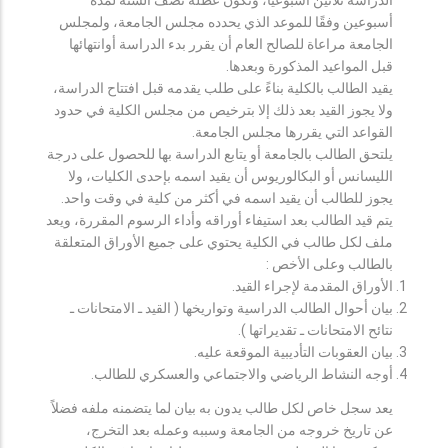
أسبوعين وفقًا للموعد الذي يحدده مجلس الجامعة، ولمجلس
الجامعة مراعاة للصالح العام أن يقرر بدء الدراسة أوانتهائها
قبل المواعيد المذكورة وبعدها.
يقيد الطالب بالكلية بناءً على طلب يقدمه قبل افتتاح الدراسة،
ولا يجوز القيد بعد ذلك إلا بترخيص من مجلس الكلية في حدود
القواعد التي يقررها مجلس الجامعة.
يلتحق الطالب بالجامعة أو يتابع الدراسة بها للحصول على درجة
الليسانس أو البكالوريوس أن يقيد اسمه بإحدى الكليات، ولا
يجوز للطالب أن يقيد اسمه في أكثر من كلية في وقت واحد.
يتم قيد الطالب بعد استيفاء أوراقه وأداء الرسوم المقررة، ويعد
ملف لكل طالب في الكلية يحتوي على جميع الأوراق المتعلقة
بالطالب وعلى الأخص :
الأوراق المقدمة لإجراء القيد.
بيان أحوال الطالب الدراسية وتواريخها ( القيد ـ الامتحانات ـ
نتائح الامتحانات ـ تقديراتها ).
بيان العقوبات التأديبية الموقعة عليه.
أوجه النشاط الرياضي والاجتماعي والعسكري للطالب.
يعد سجل خاص لكل طالب يدون به بيان لما يتضمنه ملفه فضلاً
عن تاريخ خروجه من الجامعة وسببه وعمله بعد التخرج،