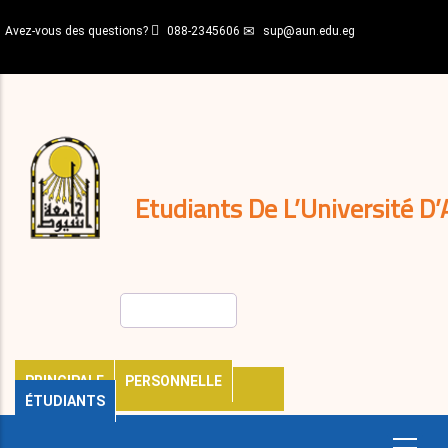
Aller
Avez-vous des questions?
088-2345606
sup@aun.edu.eg
au
contenu
N-
principal
Home
Règlements
&
décisions
Expatriés
Journal
Etudiants De L’Université D’
Rechercher
PRINCIPALE
PERSONNELLE
ÉTUDIANTS