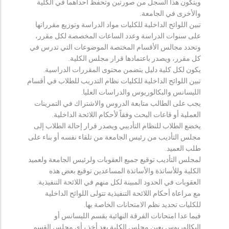
ويتكون هذا السجل من صورتين وتحفظ احداهما في الكلية
والأخرى في الجامعة.
تبين اللوائح الداخلية للكليات مواد الدراسة وتوزيع مقرراتها
على سنوات الدراسة وعدد الساعات المخصصة لكل مقرر،
وتحدد مجالس الأقسام المختصة الموضوعات التي تدرس في
كل مقرر، ويصدر باعتمادها قرار مجلس الكلية.
يكون لكل كلية دليل يتضمن محتوى المقررات الدراسية.
تبين اللوائح الداخلية للكليات نظام التدريب للطلاب في أقسام
الليسانس والبكالوريوس والدراسات العليا.
يجب على الطالب متابعة الدروس والاشتراك في التمرينات
العملية أو قاعات البحث وفقاً لأحكام اللائحة الداخلية.
يخضع الطلاب للنظام التأديبي ويصدر قرار إحالة الطلاب إلى
مجلس التأديب من رئيس الجامعة من تلقاء نفسه أو بناء على
طلب العميد.
لمجلس التأديب توقيع جميع العقوبات ولرئيس الجامعة ولعميد
الكلية وللأساتذة والأساتذة المساعدين توقيع بعض هذه
العقوبات في الحدود المبينة لكل منهم في اللائحة التنفيذية.
مع مراعاة أحكام اللائحة التنفيذية تتولى اللوائح الداخلية
للكليات تحديد نظم الامتحانات الخاصة بها.
فيما عدا امتحانات الفرقة النهائية بقسم الليسانس أو
البكالوريوس يعين مجلس الكلية بعد أخذ رأي مجلس القسم