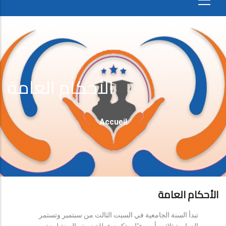
الأحكام العامة
Fil
Accueil
D'Ariane
الأحكام العامة
تبدأ السنة الجامعية في السبت الثالث من سبتمبر وتستمر
الدراسة ثلاثين أسبوعيًا، وتكون عطلة نصف السنة لمدة