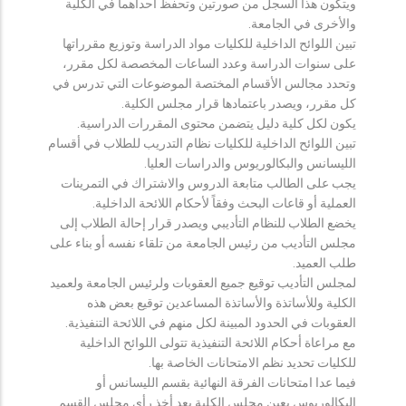
ويتكون هذا السجل من صورتين وتحفظ احداهما في الكلية
والأخرى في الجامعة.
تبين اللوائح الداخلية للكليات مواد الدراسة وتوزيع مقرراتها
على سنوات الدراسة وعدد الساعات المخصصة لكل مقرر،
وتحدد مجالس الأقسام المختصة الموضوعات التي تدرس في
كل مقرر، ويصدر باعتمادها قرار مجلس الكلية.
يكون لكل كلية دليل يتضمن محتوى المقررات الدراسية.
تبين اللوائح الداخلية للكليات نظام التدريب للطلاب في أقسام
الليسانس والبكالوريوس والدراسات العليا.
يجب على الطالب متابعة الدروس والاشتراك في التمرينات
العملية أو قاعات البحث وفقاً لأحكام اللائحة الداخلية.
يخضع الطلاب للنظام التأديبي ويصدر قرار إحالة الطلاب إلى
مجلس التأديب من رئيس الجامعة من تلقاء نفسه أو بناء على
طلب العميد.
لمجلس التأديب توقيع جميع العقوبات ولرئيس الجامعة ولعميد
الكلية وللأساتذة والأساتذة المساعدين توقيع بعض هذه
العقوبات في الحدود المبينة لكل منهم في اللائحة التنفيذية.
مع مراعاة أحكام اللائحة التنفيذية تتولى اللوائح الداخلية
للكليات تحديد نظم الامتحانات الخاصة بها.
فيما عدا امتحانات الفرقة النهائية بقسم الليسانس أو
البكالوريوس يعين مجلس الكلية بعد أخذ رأي مجلس القسم