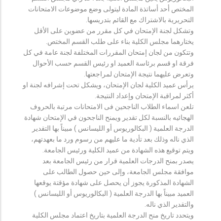
المختص أحد أساتذة المادة ليتولى وضع موضوعات الامتحانات
التحريرية بالاشتراك مع القائم بتدريسها.
وتشكل لجنة الإمتحان في كل مقرر من عضوين على الأقل
يختارهما مجلس الكلية بناء على طلب القسم المختص.
وتتكون من لجان إمتحان المقررات المختلفة لجنة عامة في كل
فرقة او قسم برئاسة العميد او رئيس القسم حسب الأحوال
وتعرض عليهما نتيجة الإمتحان لمراجعتها.
يرأس عميد الكلية لجان الإمتحان، ويشكل تحت إشرافه لجنة او
أكثر لمراقبة الإمتحان وإعداد النتيجة.
تلعن اسماء الطلاب الناجحين فى الامتحانات مرتبة بالحروف
الهجائيه بالنسبة لكل تقدير ويمنح الناجحون في الإمتحان شهادة
الدرجة العلمية ( البكالوريوس أو الليسانس ) مبيناً بها التقدير
الذي ناله وذلك بعد تأدية ما عليهم من رسوم ورد ما بعهدتهم،
ويتم توقيع هذه الشهادة من عميد الكلية ورئيس الجامعة.
يصدر بمنح الدرجات العلمية قرار من رئيس الجامعة بعد
موافقة مجلس الجامعة، وإلى حين حصول الطالب على
الشهادة المذكورة يجوز أن يحصل على شهادة مؤقتة يوقعها
العميد مبيناً بها الدرجة العلمية ( البكالوريوس أو الليسانس )
والتقدير الذي ناله.
ويتحدد تاريخ منح الدرجة العلمية بتاريخ اعتماد مجلس الكلية