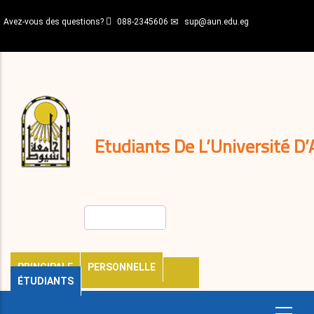
Aller
Avez-vous des questions?
088-2345606
sup@aun.edu.eg
au
contenu
N-
principal
Home
Règlements
&
décisions
Expatriés
Journal
Etudiants De L’Université D’
Rechercher
PRINCIPALE
PERSONNELLE
ÉTUDIANTS