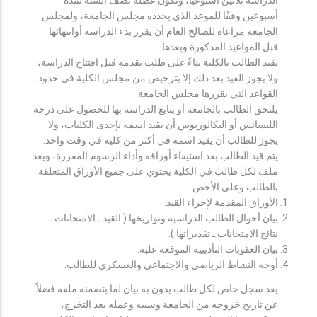
أسبوعين وفقًا للموعد الذي يحدده مجلس الجامعة، ولمجلس
الجامعة مراعاة للصالح العام أن يقرر بدء الدراسة أوانتهائها
قبل المواعيد المذكورة وبعدها.
يقيد الطالب بالكلية بناءً على طلب يقدمه قبل افتتاح الدراسة،
ولا يجوز القيد بعد ذلك إلا بترخيص من مجلس الكلية في حدود
القواعد التي يقررها مجلس الجامعة.
يلتحق الطالب بالجامعة أو يتابع الدراسة بها للحصول على درجة
الليسانس أو البكالوريوس أن يقيد اسمه بإحدى الكليات، ولا
يجوز للطالب أن يقيد اسمه في أكثر من كلية في وقت واحد.
يتم قيد الطالب بعد استيفاء أوراقه وأداء الرسوم المقررة، ويعد
ملف لكل طالب في الكلية يحتوي على جميع الأوراق المتعلقة
بالطالب وعلى الأخص :
الأوراق المقدمة لإجراء القيد.
بيان أحوال الطالب الدراسية وتواريخها ( القيد ـ الامتحانات ـ
نتائح الامتحانات ـ تقديراتها ).
بيان العقوبات التأديبية الموقعة عليه.
أوجه النشاط الرياضي والاجتماعي والعسكري للطالب.
يعد سجل خاص لكل طالب يدون به بيان لما يتضمنه ملفه فضلاً
عن تاريخ خروجه من الجامعة وسببه وعمله بعد التخرج،