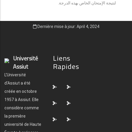
لنتيجة الإمتحان الخاص بهذه الدرجة.
Dernière mise à jour: April 4, 2024
Liens
Université
Rapides
Assiut
L'Université
d'Assiut a été
">
">
créée en octobre
1957 à Assiut. Elle
">
">
considère comme
la première
">
">
université de Haute