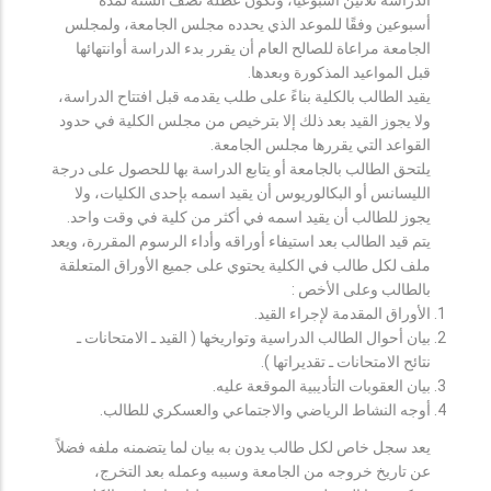
أسبوعين وفقًا للموعد الذي يحدده مجلس الجامعة، ولمجلس
الجامعة مراعاة للصالح العام أن يقرر بدء الدراسة أوانتهائها
قبل المواعيد المذكورة وبعدها.
يقيد الطالب بالكلية بناءً على طلب يقدمه قبل افتتاح الدراسة،
ولا يجوز القيد بعد ذلك إلا بترخيص من مجلس الكلية في حدود
القواعد التي يقررها مجلس الجامعة.
يلتحق الطالب بالجامعة أو يتابع الدراسة بها للحصول على درجة
الليسانس أو البكالوريوس أن يقيد اسمه بإحدى الكليات، ولا
يجوز للطالب أن يقيد اسمه في أكثر من كلية في وقت واحد.
يتم قيد الطالب بعد استيفاء أوراقه وأداء الرسوم المقررة، ويعد
ملف لكل طالب في الكلية يحتوي على جميع الأوراق المتعلقة
بالطالب وعلى الأخص :
الأوراق المقدمة لإجراء القيد.
بيان أحوال الطالب الدراسية وتواريخها ( القيد ـ الامتحانات ـ
نتائح الامتحانات ـ تقديراتها ).
بيان العقوبات التأديبية الموقعة عليه.
أوجه النشاط الرياضي والاجتماعي والعسكري للطالب.
يعد سجل خاص لكل طالب يدون به بيان لما يتضمنه ملفه فضلاً
عن تاريخ خروجه من الجامعة وسببه وعمله بعد التخرج،