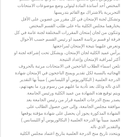
المختص أحد أساتذة المادة ليتولى وضع موضوعات الامتحانات
التحريرية بالاشتراك مع القائم بتدريسها.
وتشكل لجنة الإمتحان في كل مقرر من عضوين على الأقل
يختارهما مجلس الكلية بناء على طلب القسم المختص.
وتتكون من لجان إمتحان المقررات المختلفة لجنة عامة في كل
فرقة او قسم برئاسة العميد او رئيس القسم حسب الأحوال
وتعرض عليهما نتيجة الإمتحان لمراجعتها.
يرأس عميد الكلية لجان الإمتحان، ويشكل تحت إشرافه لجنة او
أكثر لمراقبة الإمتحان وإعداد النتيجة.
تلعن اسماء الطلاب الناجحين فى الامتحانات مرتبة بالحروف
الهجائيه بالنسبة لكل تقدير ويمنح الناجحون في الإمتحان شهادة
الدرجة العلمية ( البكالوريوس أو الليسانس ) مبيناً بها التقدير
الذي ناله وذلك بعد تأدية ما عليهم من رسوم ورد ما بعهدتهم،
ويتم توقيع هذه الشهادة من عميد الكلية ورئيس الجامعة.
يصدر بمنح الدرجات العلمية قرار من رئيس الجامعة بعد
موافقة مجلس الجامعة، وإلى حين حصول الطالب على
الشهادة المذكورة يجوز أن يحصل على شهادة مؤقتة يوقعها
العميد مبيناً بها الدرجة العلمية ( البكالوريوس أو الليسانس )
والتقدير الذي ناله.
ويتحدد تاريخ منح الدرجة العلمية بتاريخ اعتماد مجلس الكلية