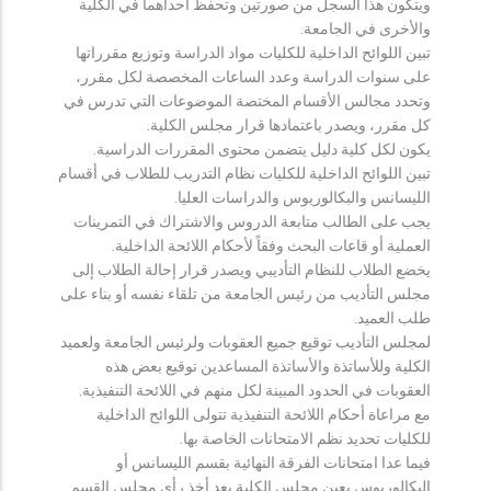
ويتكون هذا السجل من صورتين وتحفظ احداهما في الكلية
والأخرى في الجامعة.
تبين اللوائح الداخلية للكليات مواد الدراسة وتوزيع مقرراتها
على سنوات الدراسة وعدد الساعات المخصصة لكل مقرر،
وتحدد مجالس الأقسام المختصة الموضوعات التي تدرس في
كل مقرر، ويصدر باعتمادها قرار مجلس الكلية.
يكون لكل كلية دليل يتضمن محتوى المقررات الدراسية.
تبين اللوائح الداخلية للكليات نظام التدريب للطلاب في أقسام
الليسانس والبكالوريوس والدراسات العليا.
يجب على الطالب متابعة الدروس والاشتراك في التمرينات
العملية أو قاعات البحث وفقاً لأحكام اللائحة الداخلية.
يخضع الطلاب للنظام التأديبي ويصدر قرار إحالة الطلاب إلى
مجلس التأديب من رئيس الجامعة من تلقاء نفسه أو بناء على
طلب العميد.
لمجلس التأديب توقيع جميع العقوبات ولرئيس الجامعة ولعميد
الكلية وللأساتذة والأساتذة المساعدين توقيع بعض هذه
العقوبات في الحدود المبينة لكل منهم في اللائحة التنفيذية.
مع مراعاة أحكام اللائحة التنفيذية تتولى اللوائح الداخلية
للكليات تحديد نظم الامتحانات الخاصة بها.
فيما عدا امتحانات الفرقة النهائية بقسم الليسانس أو
البكالوريوس يعين مجلس الكلية بعد أخذ رأي مجلس القسم