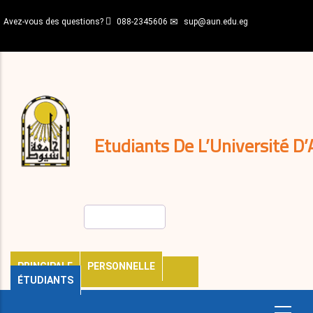
Aller
Avez-vous des questions?
088-2345606
sup@aun.edu.eg
au
contenu
N-
principal
Home
Règlements
&
décisions
Expatriés
Journal
Etudiants De L’Université D’
Rechercher
PRINCIPALE
PERSONNELLE
ÉTUDIANTS