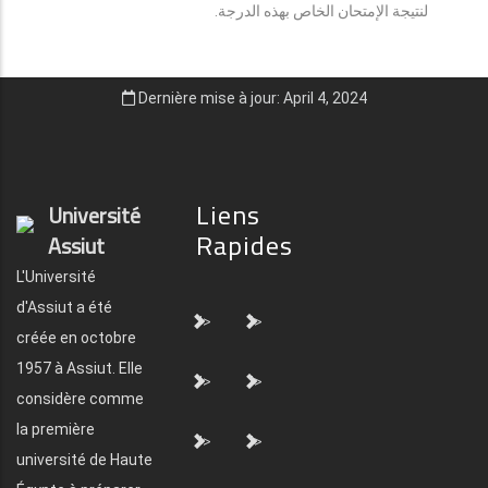
لنتيجة الإمتحان الخاص بهذه الدرجة.
Dernière mise à jour: April 4, 2024
Liens
Université
Rapides
Assiut
L'Université
d'Assiut a été
">
">
créée en octobre
1957 à Assiut. Elle
">
">
considère comme
la première
">
">
université de Haute