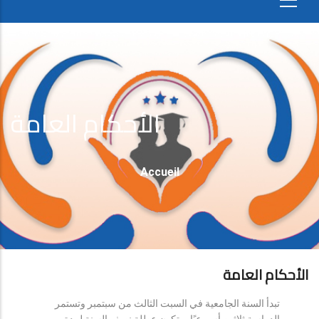
الأحكام العامة
Fil
Accueil
D'Ariane
الأحكام العامة
تبدأ السنة الجامعية في السبت الثالث من سبتمبر وتستمر
الدراسة ثلاثين أسبوعيًا، وتكون عطلة نصف السنة لمدة