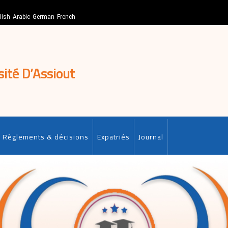
lish
Arabic
German
French
sité D’Assiout
Règlements & décisions
Expatriés
Journal