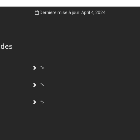
Dernière mise à jour: April 4, 2024
ides
">
">
">