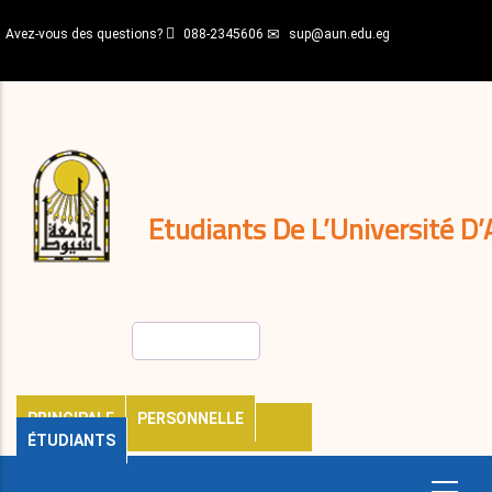
Aller
Avez-vous des questions?
088-2345606
sup@aun.edu.eg
au
contenu
N-
principal
Home
Règlements
&
décisions
Expatriés
Journal
Etudiants De L’Université D’
Rechercher
PRINCIPALE
PERSONNELLE
ÉTUDIANTS