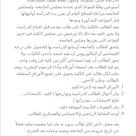
أسبوعين وفقًا للموعد الذي يحدده مجلس الجامعة، ولمجلس
الجامعة مراعاة للصالح العام أن يقرر بدء الدراسة أوانتهائها
قبل المواعيد المذكورة وبعدها.
يقيد الطالب بالكلية بناءً على طلب يقدمه قبل افتتاح الدراسة،
ولا يجوز القيد بعد ذلك إلا بترخيص من مجلس الكلية في حدود
القواعد التي يقررها مجلس الجامعة.
يلتحق الطالب بالجامعة أو يتابع الدراسة بها للحصول على درجة
الليسانس أو البكالوريوس أن يقيد اسمه بإحدى الكليات، ولا
يجوز للطالب أن يقيد اسمه في أكثر من كلية في وقت واحد.
يتم قيد الطالب بعد استيفاء أوراقه وأداء الرسوم المقررة، ويعد
ملف لكل طالب في الكلية يحتوي على جميع الأوراق المتعلقة
بالطالب وعلى الأخص :
الأوراق المقدمة لإجراء القيد.
بيان أحوال الطالب الدراسية وتواريخها ( القيد ـ الامتحانات ـ
نتائح الامتحانات ـ تقديراتها ).
بيان العقوبات التأديبية الموقعة عليه.
أوجه النشاط الرياضي والاجتماعي والعسكري للطالب.
يعد سجل خاص لكل طالب يدون به بيان لما يتضمنه ملفه فضلاً
عن تاريخ خروجه من الجامعة وسببه وعمله بعد التخرج،