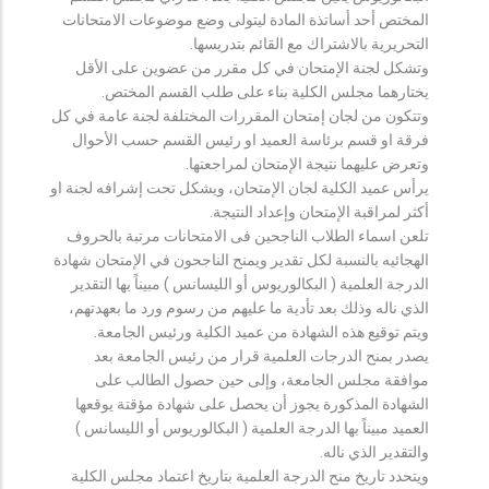
المختص أحد أساتذة المادة ليتولى وضع موضوعات الامتحانات
التحريرية بالاشتراك مع القائم بتدريسها.
وتشكل لجنة الإمتحان في كل مقرر من عضوين على الأقل
يختارهما مجلس الكلية بناء على طلب القسم المختص.
وتتكون من لجان إمتحان المقررات المختلفة لجنة عامة في كل
فرقة او قسم برئاسة العميد او رئيس القسم حسب الأحوال
وتعرض عليهما نتيجة الإمتحان لمراجعتها.
يرأس عميد الكلية لجان الإمتحان، ويشكل تحت إشرافه لجنة او
أكثر لمراقبة الإمتحان وإعداد النتيجة.
تلعن اسماء الطلاب الناجحين فى الامتحانات مرتبة بالحروف
الهجائيه بالنسبة لكل تقدير ويمنح الناجحون في الإمتحان شهادة
الدرجة العلمية ( البكالوريوس أو الليسانس ) مبيناً بها التقدير
الذي ناله وذلك بعد تأدية ما عليهم من رسوم ورد ما بعهدتهم،
ويتم توقيع هذه الشهادة من عميد الكلية ورئيس الجامعة.
يصدر بمنح الدرجات العلمية قرار من رئيس الجامعة بعد
موافقة مجلس الجامعة، وإلى حين حصول الطالب على
الشهادة المذكورة يجوز أن يحصل على شهادة مؤقتة يوقعها
العميد مبيناً بها الدرجة العلمية ( البكالوريوس أو الليسانس )
والتقدير الذي ناله.
ويتحدد تاريخ منح الدرجة العلمية بتاريخ اعتماد مجلس الكلية