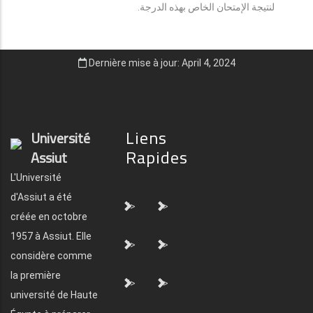
لنتيجة الإمتحان الخاص بهذه الدرجة.
Dernière mise à jour: April 4, 2024
Liens
Université
Rapides
Assiut
L'Université
d'Assiut a été
">
">
créée en octobre
1957 à Assiut. Elle
">
">
considère comme
la première
">
">
université de Haute