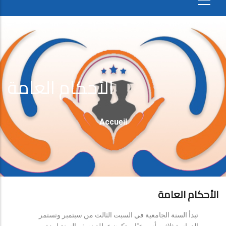
الأحكام العامة
Fil
Accueil
D'Ariane
الأحكام العامة
تبدأ السنة الجامعية في السبت الثالث من سبتمبر وتستمر
الدراسة ثلاثين أسبوعيًا، وتكون عطلة نصف السنة لمدة