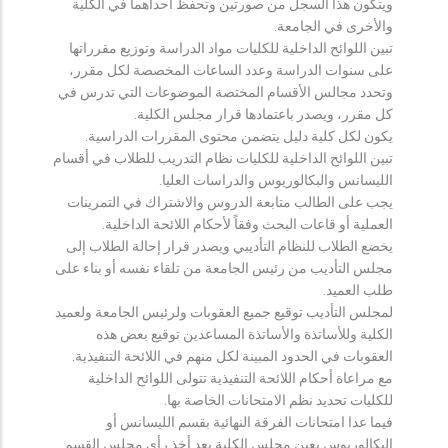
ويتكون هذا السجل من صورتين وتحفظ احداهما في الكلية
والأخرى في الجامعة.
تبين اللوائح الداخلية للكليات مواد الدراسة وتوزيع مقرراتها
على سنوات الدراسة وعدد الساعات المخصصة لكل مقرر،
وتحدد مجالس الأقسام المختصة الموضوعات التي تدرس في
كل مقرر، ويصدر باعتمادها قرار مجلس الكلية.
يكون لكل كلية دليل يتضمن محتوى المقررات الدراسية.
تبين اللوائح الداخلية للكليات نظام التدريب للطلاب في أقسام
الليسانس والبكالوريوس والدراسات العليا.
يجب على الطالب متابعة الدروس والاشتراك في التمرينات
العملية أو قاعات البحث وفقاً لأحكام اللائحة الداخلية.
يخضع الطلاب للنظام التأديبي ويصدر قرار إحالة الطلاب إلى
مجلس التأديب من رئيس الجامعة من تلقاء نفسه أو بناء على
طلب العميد.
لمجلس التأديب توقيع جميع العقوبات ولرئيس الجامعة ولعميد
الكلية وللأساتذة والأساتذة المساعدين توقيع بعض هذه
العقوبات في الحدود المبينة لكل منهم في اللائحة التنفيذية.
مع مراعاة أحكام اللائحة التنفيذية تتولى اللوائح الداخلية
للكليات تحديد نظم الامتحانات الخاصة بها.
فيما عدا امتحانات الفرقة النهائية بقسم الليسانس أو
البكالوريوس يعين مجلس الكلية بعد أخذ رأي مجلس القسم