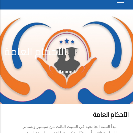
الأحكام العامة
Fil
Accueil
D'Ariane
الأحكام العامة
تبدأ السنة الجامعية في السبت الثالث من سبتمبر وتستمر
الدراسة ثلاثين أسبوعيًا، وتكون عطلة نصف السنة لمدة