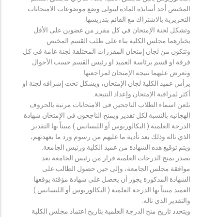
المختص أحد أساتذة المادة ليتولى وضع موضوعات الامتحانات
التحريرية بالاشتراك مع القائم بتدريسها.
وتشكل لجنة الإمتحان في كل مقرر من عضوين على الأقل
يختارهما مجلس الكلية بناء على طلب القسم المختص.
وتتكون من لجان إمتحان المقررات المختلفة لجنة عامة في كل
فرقة او قسم برئاسة العميد او رئيس القسم حسب الأحوال
وتعرض عليهما نتيجة الإمتحان لمراجعتها.
يرأس عميد الكلية لجان الإمتحان، ويشكل تحت إشرافه لجنة او
أكثر لمراقبة الإمتحان وإعداد النتيجة.
تلعن اسماء الطلاب الناجحين فى الامتحانات مرتبة بالحروف
الهجائيه بالنسبة لكل تقدير ويمنح الناجحون في الإمتحان شهادة
الدرجة العلمية ( البكالوريوس أو الليسانس ) مبيناً بها التقدير
الذي ناله وذلك بعد تأدية ما عليهم من رسوم ورد ما بعهدتهم،
ويتم توقيع هذه الشهادة من عميد الكلية ورئيس الجامعة.
يصدر بمنح الدرجات العلمية قرار من رئيس الجامعة بعد
موافقة مجلس الجامعة، وإلى حين حصول الطالب على
الشهادة المذكورة يجوز أن يحصل على شهادة مؤقتة يوقعها
العميد مبيناً بها الدرجة العلمية ( البكالوريوس أو الليسانس )
والتقدير الذي ناله.
ويتحدد تاريخ منح الدرجة العلمية بتاريخ اعتماد مجلس الكلية