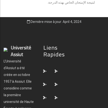
لنتيجة الإمتحان الخاص بهذه الدرجة.
Dernière mise à jour: April 4, 2024
Liens
Université
Rapides
Assiut
L'Université
d'Assiut a été
">
">
créée en octobre
1957 à Assiut. Elle
">
">
considère comme
la première
">
">
université de Haute