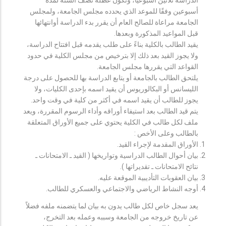
أسبوعين وفقًا للموعد الذي يحدده مجلس الجامعة، ولمجلس
الجامعة مراعاة للصالح العام أن يقرر بدء الدراسة أوانتهائها
قبل المواعيد المذكورة وبعدها.
يقيد الطالب بالكلية بناءً على طلب يقدمه قبل افتتاح الدراسة،
ولا يجوز القيد بعد ذلك إلا بترخيص من مجلس الكلية في حدود
القواعد التي يقررها مجلس الجامعة.
يلتحق الطالب بالجامعة أو يتابع الدراسة بها للحصول على درجة
الليسانس أو البكالوريوس أن يقيد اسمه بإحدى الكليات، ولا
يجوز للطالب أن يقيد اسمه في أكثر من كلية في وقت واحد.
يتم قيد الطالب بعد استيفاء أوراقه وأداء الرسوم المقررة، ويعد
ملف لكل طالب في الكلية يحتوي على جميع الأوراق المتعلقة
بالطالب وعلى الأخص :
الأوراق المقدمة لإجراء القيد.
بيان أحوال الطالب الدراسية وتواريخها ( القيد ـ الامتحانات ـ
نتائح الامتحانات ـ تقديراتها ).
بيان العقوبات التأديبية الموقعة عليه.
أوجه النشاط الرياضي والاجتماعي والعسكري للطالب.
يعد سجل خاص لكل طالب يدون به بيان لما يتضمنه ملفه فضلاً
عن تاريخ خروجه من الجامعة وسببه وعمله بعد التخرج،