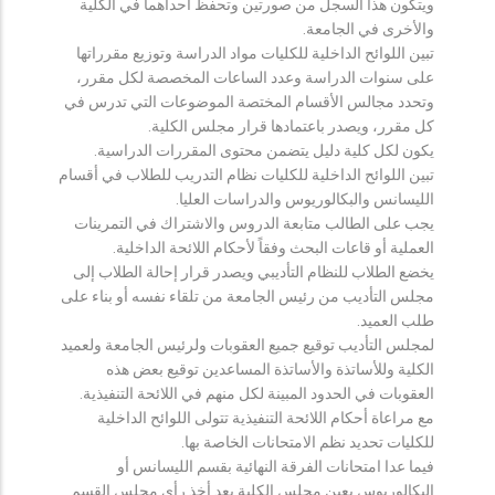
ويتكون هذا السجل من صورتين وتحفظ احداهما في الكلية
والأخرى في الجامعة.
تبين اللوائح الداخلية للكليات مواد الدراسة وتوزيع مقرراتها
على سنوات الدراسة وعدد الساعات المخصصة لكل مقرر،
وتحدد مجالس الأقسام المختصة الموضوعات التي تدرس في
كل مقرر، ويصدر باعتمادها قرار مجلس الكلية.
يكون لكل كلية دليل يتضمن محتوى المقررات الدراسية.
تبين اللوائح الداخلية للكليات نظام التدريب للطلاب في أقسام
الليسانس والبكالوريوس والدراسات العليا.
يجب على الطالب متابعة الدروس والاشتراك في التمرينات
العملية أو قاعات البحث وفقاً لأحكام اللائحة الداخلية.
يخضع الطلاب للنظام التأديبي ويصدر قرار إحالة الطلاب إلى
مجلس التأديب من رئيس الجامعة من تلقاء نفسه أو بناء على
طلب العميد.
لمجلس التأديب توقيع جميع العقوبات ولرئيس الجامعة ولعميد
الكلية وللأساتذة والأساتذة المساعدين توقيع بعض هذه
العقوبات في الحدود المبينة لكل منهم في اللائحة التنفيذية.
مع مراعاة أحكام اللائحة التنفيذية تتولى اللوائح الداخلية
للكليات تحديد نظم الامتحانات الخاصة بها.
فيما عدا امتحانات الفرقة النهائية بقسم الليسانس أو
البكالوريوس يعين مجلس الكلية بعد أخذ رأي مجلس القسم