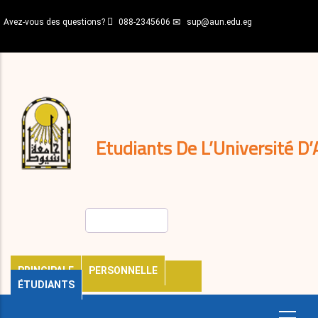
Aller
Avez-vous des questions?
088-2345606
sup@aun.edu.eg
au
contenu
N-
principal
Home
Règlements
&
décisions
Expatriés
Journal
Etudiants De L’Université D’
Rechercher
PRINCIPALE
PERSONNELLE
ÉTUDIANTS