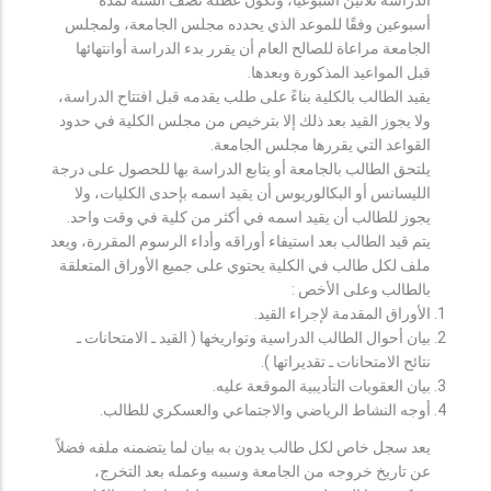
أسبوعين وفقًا للموعد الذي يحدده مجلس الجامعة، ولمجلس
الجامعة مراعاة للصالح العام أن يقرر بدء الدراسة أوانتهائها
قبل المواعيد المذكورة وبعدها.
يقيد الطالب بالكلية بناءً على طلب يقدمه قبل افتتاح الدراسة،
ولا يجوز القيد بعد ذلك إلا بترخيص من مجلس الكلية في حدود
القواعد التي يقررها مجلس الجامعة.
يلتحق الطالب بالجامعة أو يتابع الدراسة بها للحصول على درجة
الليسانس أو البكالوريوس أن يقيد اسمه بإحدى الكليات، ولا
يجوز للطالب أن يقيد اسمه في أكثر من كلية في وقت واحد.
يتم قيد الطالب بعد استيفاء أوراقه وأداء الرسوم المقررة، ويعد
ملف لكل طالب في الكلية يحتوي على جميع الأوراق المتعلقة
بالطالب وعلى الأخص :
الأوراق المقدمة لإجراء القيد.
بيان أحوال الطالب الدراسية وتواريخها ( القيد ـ الامتحانات ـ
نتائح الامتحانات ـ تقديراتها ).
بيان العقوبات التأديبية الموقعة عليه.
أوجه النشاط الرياضي والاجتماعي والعسكري للطالب.
يعد سجل خاص لكل طالب يدون به بيان لما يتضمنه ملفه فضلاً
عن تاريخ خروجه من الجامعة وسببه وعمله بعد التخرج،