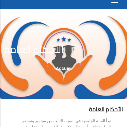
الأحكام العامة
Fil
Accueil
D'Ariane
الأحكام العامة
تبدأ السنة الجامعية في السبت الثالث من سبتمبر وتستمر
الدراسة ثلاثين أسبوعيًا، وتكون عطلة نصف السنة لمدة