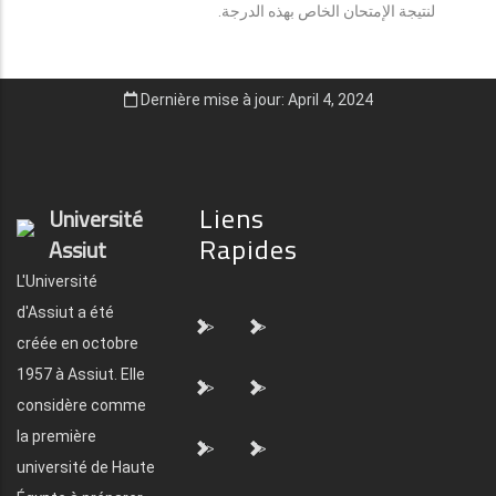
لنتيجة الإمتحان الخاص بهذه الدرجة.
Dernière mise à jour: April 4, 2024
Liens
Université
Rapides
Assiut
L'Université
d'Assiut a été
">
">
créée en octobre
1957 à Assiut. Elle
">
">
considère comme
la première
">
">
université de Haute