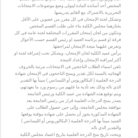
المختص أحد أساتذة المادة ليتولى وضع موضوعات الامتحانات
التحريرية بالاشتراك مع القائم بتدريسها.
وتشكل لجنة الإمتحان في كل مقرر من عضوين على الأقل
يختارهما مجلس الكلية بناء على طلب القسم المختص.
وتتكون من لجان إمتحان المقررات المختلفة لجنة عامة في كل
فرقة او قسم برئاسة العميد او رئيس القسم حسب الأحوال
وتعرض عليهما نتيجة الإمتحان لمراجعتها.
يرأس عميد الكلية لجان الإمتحان، ويشكل تحت إشرافه لجنة او
أكثر لمراقبة الإمتحان وإعداد النتيجة.
تلعن اسماء الطلاب الناجحين فى الامتحانات مرتبة بالحروف
الهجائيه بالنسبة لكل تقدير ويمنح الناجحون في الإمتحان شهادة
الدرجة العلمية ( البكالوريوس أو الليسانس ) مبيناً بها التقدير
الذي ناله وذلك بعد تأدية ما عليهم من رسوم ورد ما بعهدتهم،
ويتم توقيع هذه الشهادة من عميد الكلية ورئيس الجامعة.
يصدر بمنح الدرجات العلمية قرار من رئيس الجامعة بعد
موافقة مجلس الجامعة، وإلى حين حصول الطالب على
الشهادة المذكورة يجوز أن يحصل على شهادة مؤقتة يوقعها
العميد مبيناً بها الدرجة العلمية ( البكالوريوس أو الليسانس )
والتقدير الذي ناله.
ويتحدد تاريخ منح الدرجة العلمية بتاريخ اعتماد مجلس الكلية