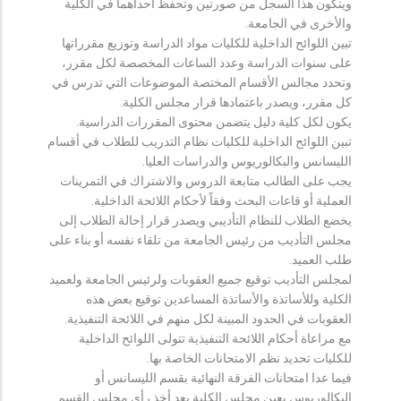
ويتكون هذا السجل من صورتين وتحفظ احداهما في الكلية
والأخرى في الجامعة.
تبين اللوائح الداخلية للكليات مواد الدراسة وتوزيع مقرراتها
على سنوات الدراسة وعدد الساعات المخصصة لكل مقرر،
وتحدد مجالس الأقسام المختصة الموضوعات التي تدرس في
كل مقرر، ويصدر باعتمادها قرار مجلس الكلية.
يكون لكل كلية دليل يتضمن محتوى المقررات الدراسية.
تبين اللوائح الداخلية للكليات نظام التدريب للطلاب في أقسام
الليسانس والبكالوريوس والدراسات العليا.
يجب على الطالب متابعة الدروس والاشتراك في التمرينات
العملية أو قاعات البحث وفقاً لأحكام اللائحة الداخلية.
يخضع الطلاب للنظام التأديبي ويصدر قرار إحالة الطلاب إلى
مجلس التأديب من رئيس الجامعة من تلقاء نفسه أو بناء على
طلب العميد.
لمجلس التأديب توقيع جميع العقوبات ولرئيس الجامعة ولعميد
الكلية وللأساتذة والأساتذة المساعدين توقيع بعض هذه
العقوبات في الحدود المبينة لكل منهم في اللائحة التنفيذية.
مع مراعاة أحكام اللائحة التنفيذية تتولى اللوائح الداخلية
للكليات تحديد نظم الامتحانات الخاصة بها.
فيما عدا امتحانات الفرقة النهائية بقسم الليسانس أو
البكالوريوس يعين مجلس الكلية بعد أخذ رأي مجلس القسم