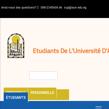
Aller
Avez-vous des questions?
088-2345606
sup@aun.edu.eg
au
contenu
N-
principal
Home
Règlements
&
décisions
Expatriés
Journal
Etudiants De L’Université D’
Rechercher
PRINCIPALE
PERSONNELLE
ÉTUDIANTS