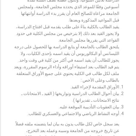
أسبوعين وفقًا للموعد الذي يحدده مجلس الجامعة، ولمجلس
الجامعة مراعاة للصالح العام أن يقرر بدء الدراسة أوانتهائها
قبل المواعيد المذكورة وبعدها.
يقيد الطالب بالكلية بناءً على طلب يقدمه قبل افتتاح الدراسة،
ولا يجوز القيد بعد ذلك إلا بترخيص من مجلس الكلية في حدود
القواعد التي يقررها مجلس الجامعة.
يلتحق الطالب بالجامعة أو يتابع الدراسة بها للحصول على درجة
الليسانس أو البكالوريوس أن يقيد اسمه بإحدى الكليات، ولا
يجوز للطالب أن يقيد اسمه في أكثر من كلية في وقت واحد.
يتم قيد الطالب بعد استيفاء أوراقه وأداء الرسوم المقررة، ويعد
ملف لكل طالب في الكلية يحتوي على جميع الأوراق المتعلقة
بالطالب وعلى الأخص :
الأوراق المقدمة لإجراء القيد.
بيان أحوال الطالب الدراسية وتواريخها ( القيد ـ الامتحانات ـ
نتائح الامتحانات ـ تقديراتها ).
بيان العقوبات التأديبية الموقعة عليه.
أوجه النشاط الرياضي والاجتماعي والعسكري للطالب.
يعد سجل خاص لكل طالب يدون به بيان لما يتضمنه ملفه فضلاً
عن تاريخ خروجه من الجامعة وسببه وعمله بعد التخرج،