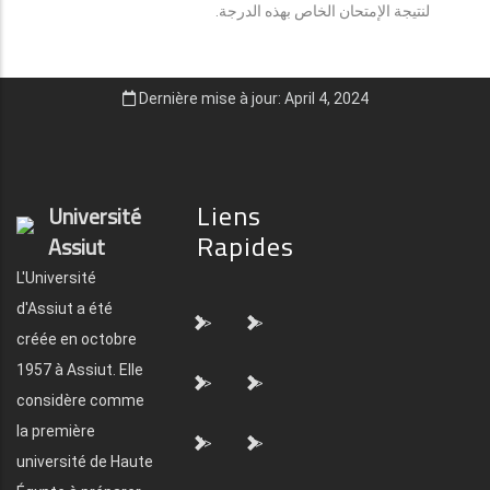
لنتيجة الإمتحان الخاص بهذه الدرجة.
Dernière mise à jour: April 4, 2024
Liens
Université
Rapides
Assiut
L'Université
d'Assiut a été
">
">
créée en octobre
1957 à Assiut. Elle
">
">
considère comme
la première
">
">
université de Haute