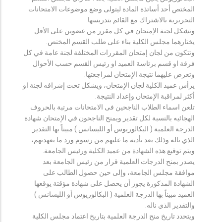
المختص أحد أساتذة المادة ليتولى وضع موضوعات الامتحانات
التحريرية بالاشتراك مع القائم بتدريسها.
وتشكل لجنة الإمتحان في كل مقرر من عضوين على الأقل
يختارهما مجلس الكلية بناء على طلب القسم المختص.
وتتكون من لجان إمتحان المقررات المختلفة لجنة عامة في كل
فرقة او قسم برئاسة العميد او رئيس القسم حسب الأحوال
وتعرض عليهما نتيجة الإمتحان لمراجعتها.
يرأس عميد الكلية لجان الإمتحان، ويشكل تحت إشرافه لجنة او
أكثر لمراقبة الإمتحان وإعداد النتيجة.
تلعن اسماء الطلاب الناجحين فى الامتحانات مرتبة بالحروف
الهجائيه بالنسبة لكل تقدير ويمنح الناجحون في الإمتحان شهادة
الدرجة العلمية ( البكالوريوس أو الليسانس ) مبيناً بها التقدير
الذي ناله وذلك بعد تأدية ما عليهم من رسوم ورد ما بعهدتهم،
ويتم توقيع هذه الشهادة من عميد الكلية ورئيس الجامعة.
يصدر بمنح الدرجات العلمية قرار من رئيس الجامعة بعد
موافقة مجلس الجامعة، وإلى حين حصول الطالب على
الشهادة المذكورة يجوز أن يحصل على شهادة مؤقتة يوقعها
العميد مبيناً بها الدرجة العلمية ( البكالوريوس أو الليسانس )
والتقدير الذي ناله.
ويتحدد تاريخ منح الدرجة العلمية بتاريخ اعتماد مجلس الكلية