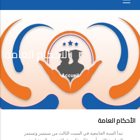
الأحكام العامة
Fil
Accueil
D'Ariane
الأحكام العامة
تبدأ السنة الجامعية في السبت الثالث من سبتمبر وتستمر
الدراسة ثلاثين أسبوعيًا، وتكون عطلة نصف السنة لمدة