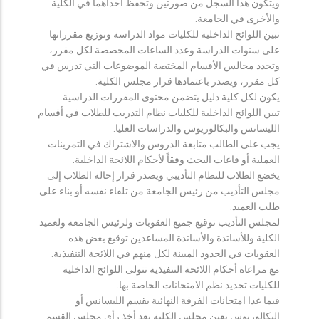
ويتكون هذا السجل من صورتين وتحفظ احداهما في الكلية
والأخرى في الجامعة.
تبين اللوائح الداخلية للكليات مواد الدراسة وتوزيع مقرراتها
على سنوات الدراسة وعدد الساعات المخصصة لكل مقرر،
وتحدد مجالس الأقسام المختصة الموضوعات التي تدرس في
كل مقرر، ويصدر باعتمادها قرار مجلس الكلية.
يكون لكل كلية دليل يتضمن محتوى المقررات الدراسية.
تبين اللوائح الداخلية للكليات نظام التدريب للطلاب في أقسام
الليسانس والبكالوريوس والدراسات العليا.
يجب على الطالب متابعة الدروس والاشتراك في التمرينات
العملية أو قاعات البحث وفقاً لأحكام اللائحة الداخلية.
يخضع الطلاب للنظام التأديبي ويصدر قرار إحالة الطلاب إلى
مجلس التأديب من رئيس الجامعة من تلقاء نفسه أو بناء على
طلب العميد.
لمجلس التأديب توقيع جميع العقوبات ولرئيس الجامعة ولعميد
الكلية وللأساتذة والأساتذة المساعدين توقيع بعض هذه
العقوبات في الحدود المبينة لكل منهم في اللائحة التنفيذية.
مع مراعاة أحكام اللائحة التنفيذية تتولى اللوائح الداخلية
للكليات تحديد نظم الامتحانات الخاصة بها.
فيما عدا امتحانات الفرقة النهائية بقسم الليسانس أو
البكالوريوس يعين مجلس الكلية بعد أخذ رأي مجلس القسم