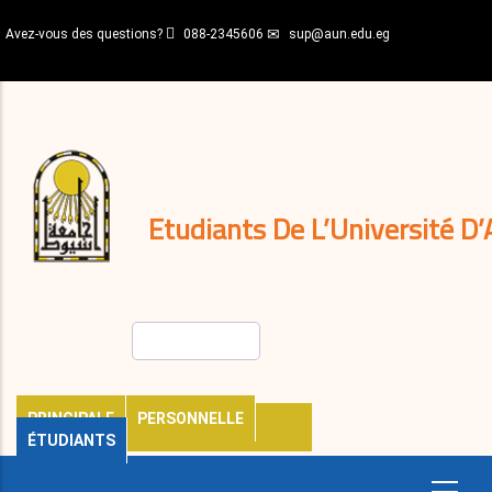
Aller
Avez-vous des questions?
088-2345606
sup@aun.edu.eg
au
contenu
N-
principal
Home
Règlements
&
décisions
Expatriés
Journal
Etudiants De L’Université D’
Rechercher
PRINCIPALE
PERSONNELLE
ÉTUDIANTS