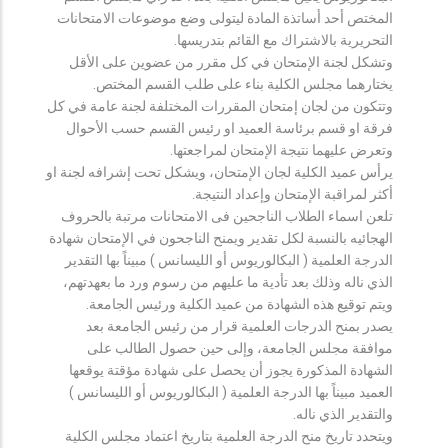
المختص أحد أساتذة المادة ليتولى وضع موضوعات الامتحانات
التحريرية بالاشتراك مع القائم بتدريسها.
وتشكل لجنة الإمتحان في كل مقرر من عضوين على الأقل
يختارهما مجلس الكلية بناء على طلب القسم المختص.
وتتكون من لجان إمتحان المقررات المختلفة لجنة عامة في كل
فرقة او قسم برئاسة العميد او رئيس القسم حسب الأحوال
وتعرض عليهما نتيجة الإمتحان لمراجعتها.
يرأس عميد الكلية لجان الإمتحان، ويشكل تحت إشرافه لجنة او
أكثر لمراقبة الإمتحان وإعداد النتيجة.
تلعن اسماء الطلاب الناجحين فى الامتحانات مرتبة بالحروف
الهجائيه بالنسبة لكل تقدير ويمنح الناجحون في الإمتحان شهادة
الدرجة العلمية ( البكالوريوس أو الليسانس ) مبيناً بها التقدير
الذي ناله وذلك بعد تأدية ما عليهم من رسوم ورد ما بعهدتهم،
ويتم توقيع هذه الشهادة من عميد الكلية ورئيس الجامعة.
يصدر بمنح الدرجات العلمية قرار من رئيس الجامعة بعد
موافقة مجلس الجامعة، وإلى حين حصول الطالب على
الشهادة المذكورة يجوز أن يحصل على شهادة مؤقتة يوقعها
العميد مبيناً بها الدرجة العلمية ( البكالوريوس أو الليسانس )
والتقدير الذي ناله.
ويتحدد تاريخ منح الدرجة العلمية بتاريخ اعتماد مجلس الكلية