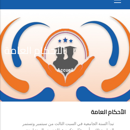
الأحكام العامة
Fil
Accueil
D'Ariane
الأحكام العامة
تبدأ السنة الجامعية في السبت الثالث من سبتمبر وتستمر
الدراسة ثلاثين أسبوعيًا، وتكون عطلة نصف السنة لمدة