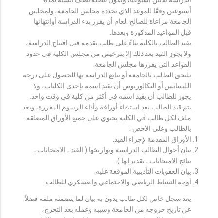
أسبوعين وفقًا للموعد الذي يحدده مجلس الجامعة، ولمجلس
الجامعة مراعاة للصالح العام أن يقرر بدء الدراسة أوانتهائها
قبل المواعيد المذكورة وبعدها.
يقيد الطالب بالكلية بناءً على طلب يقدمه قبل افتتاح الدراسة،
ولا يجوز القيد بعد ذلك إلا بترخيص من مجلس الكلية في حدود
القواعد التي يقررها مجلس الجامعة.
يلتحق الطالب بالجامعة أو يتابع الدراسة بها للحصول على درجة
الليسانس أو البكالوريوس أن يقيد اسمه بإحدى الكليات، ولا
يجوز للطالب أن يقيد اسمه في أكثر من كلية في وقت واحد.
يتم قيد الطالب بعد استيفاء أوراقه وأداء الرسوم المقررة، ويعد
ملف لكل طالب في الكلية يحتوي على جميع الأوراق المتعلقة
بالطالب وعلى الأخص :
الأوراق المقدمة لإجراء القيد.
بيان أحوال الطالب الدراسية وتواريخها ( القيد ـ الامتحانات ـ
نتائح الامتحانات ـ تقديراتها ).
بيان العقوبات التأديبية الموقعة عليه.
أوجه النشاط الرياضي والاجتماعي والعسكري للطالب.
يعد سجل خاص لكل طالب يدون به بيان لما يتضمنه ملفه فضلاً
عن تاريخ خروجه من الجامعة وسببه وعمله بعد التخرج،