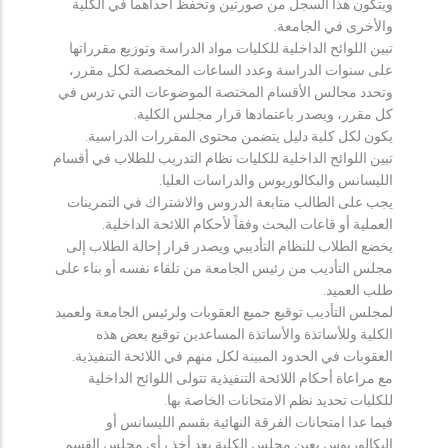
ويتكون هذا السجل من صورتين وتحفظ احداهما في الكلية
والأخرى في الجامعة.
تبين اللوائح الداخلية للكليات مواد الدراسة وتوزيع مقرراتها
على سنوات الدراسة وعدد الساعات المخصصة لكل مقرر،
وتحدد مجالس الأقسام المختصة الموضوعات التي تدرس في
كل مقرر، ويصدر باعتمادها قرار مجلس الكلية.
يكون لكل كلية دليل يتضمن محتوى المقررات الدراسية.
تبين اللوائح الداخلية للكليات نظام التدريب للطلاب في أقسام
الليسانس والبكالوريوس والدراسات العليا.
يجب على الطالب متابعة الدروس والاشتراك في التمرينات
العملية أو قاعات البحث وفقاً لأحكام اللائحة الداخلية.
يخضع الطلاب للنظام التأديبي ويصدر قرار إحالة الطلاب إلى
مجلس التأديب من رئيس الجامعة من تلقاء نفسه أو بناء على
طلب العميد.
لمجلس التأديب توقيع جميع العقوبات ولرئيس الجامعة ولعميد
الكلية وللأساتذة والأساتذة المساعدين توقيع بعض هذه
العقوبات في الحدود المبينة لكل منهم في اللائحة التنفيذية.
مع مراعاة أحكام اللائحة التنفيذية تتولى اللوائح الداخلية
للكليات تحديد نظم الامتحانات الخاصة بها.
فيما عدا امتحانات الفرقة النهائية بقسم الليسانس أو
البكالوريوس يعين مجلس الكلية بعد أخذ رأي مجلس القسم