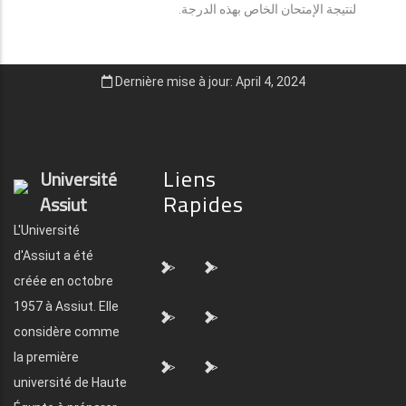
لنتيجة الإمتحان الخاص بهذه الدرجة.
Dernière mise à jour: April 4, 2024
Liens
Université
Rapides
Assiut
L'Université
d'Assiut a été
">
">
créée en octobre
1957 à Assiut. Elle
">
">
considère comme
la première
">
">
université de Haute