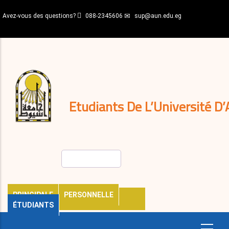
Aller
Avez-vous des questions?
088-2345606
sup@aun.edu.eg
au
contenu
N-
principal
Home
Règlements
&
décisions
Expatriés
Journal
Etudiants De L’Université D’
Rechercher
PRINCIPALE
PERSONNELLE
ÉTUDIANTS