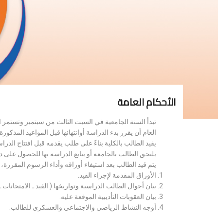
الأحكام العامة
تبدأ السنة الجامعية في السبت الثالث من سبتمبر وتستمر 
العام أن يقرر بدء الدراسة أوانتهائها قبل المواعيد المذكورة 
يقيد الطالب بالكلية بناءً على طلب يقدمه قبل افتتاح الدر
يلتحق الطالب بالجامعة أو يتابع الدراسة بها للحصول على 
يتم قيد الطالب بعد استيفاء أوراقه وأداء الرسوم المقررة
الأوراق المقدمة لإجراء القيد.
بيان أحوال الطالب الدراسية وتواريخها ( القيد ـ الامتحانات ـ ن
بيان العقوبات التأديبية الموقعة عليه.
أوجه النشاط الرياضي والاجتماعي والعسكري للطالب.