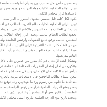
يعد سجل خاص لكل طالب يدون به بيان لما يتضمنه ملفه فض
تبين اللوائح الداخلية للكليات مواد الدراسة وتوزيع مق
باعتمادها قرار مجلس الكلية.
يكون لكل كلية دليل يتضمن محتوى المقررات الدراسية.
تبين اللوائح الداخلية للكليات نظام التدريب للطلاب في أق
يجب على الطالب متابعة الدروس والاشتراك في التمرينات الع
يخضع الطلاب للنظام التأديبي ويصدر قرار إحالة الطلاب إ
لمجلس التأديب توقيع جميع العقوبات ولرئيس الجامعة ولعميد
مع مراعاة أحكام اللائحة التنفيذية تتولى اللوائح الداخلية ل
فيما عدا امتحانات الفرقة النهائية بقسم الليسانس أو ال
القائم بتدريسها.
وتشكل لجنة الإمتحان في كل مقرر من عضوين على الأقل 
وتتكون من لجان إمتحان المقررات المختلفة لجنة عامة في
يرأس عميد الكلية لجان الإمتحان، ويشكل تحت إشرافه لجنة ا
تلعن اسماء الطلاب الناجحين فى الامتحانات مرتبة بالحروف ال
بعد تأدية ما عليهم من رسوم ورد ما بعهدتهم، ويتم توقيع ه
يصدر بمنح الدرجات العلمية قرار من رئيس الجامعة بعد مو
العلمية ( البكالوريوس أو الليسانس ) والتقدير الذي ناله.
ويتحدد تاريخ منح الدرجة العلمية بتاريخ اعتماد مجلس الكلية