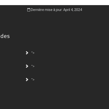
Dernière mise à jour: April 4, 2024
ides
">
">
">