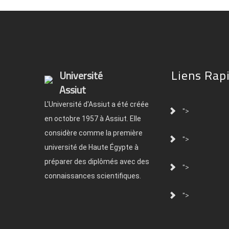
Liens Rap
Université
Assiut
L'Université d'Assiut a été créée
">
en octobre 1957 à Assiut. Elle
considère comme la première
">
université de Haute Égypte à
préparer des diplômés avec des
">
connaissances scientifiques.
">