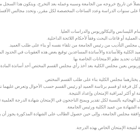
لاً عن تاريخ خروجه من الجامعة وسببه وعمله بعد التخرج، ويتكون هذا السجل م
رراتها على سنوات الدراسة وعدد الساعات المخصصة لكل مقرر، وتحدد مجالس الأ
سام الليسانس والبكالوريوس والدراسات العليا.
ملية أو قاعات البحث وفقاً لأحكام اللائحة الداخلية.
لى مجلس التأديب من رئيس الجامعة من تلقاء نفسه أو بناء على طلب العميد.
 الكلية وللأساتذة والأساتذة المساعدين توقيع بعض هذه العقوبات في الحدود المبين
لكليات تحديد نظم الامتحانات الخاصة بها.
بكالوريوس يعين مجلس الكلية بعد أخذ رأي مجلس القسم المختص أحد أساتذة المادة
يختارهما مجلس الكلية بناء على طلب القسم المختص.
 كل فرقة او قسم برئاسة العميد او رئيس القسم حسب الأحوال وتعرض عليهما نتيج
و أكثر لمراقبة الإمتحان وإعداد النتيجة.
هجائيه بالنسبة لكل تقدير ويمنح الناجحون في الإمتحان شهادة الدرجة العلمية ( الب
ذه الشهادة من عميد الكلية ورئيس الجامعة.
افقة مجلس الجامعة، وإلى حين حصول الطالب على الشهادة المذكورة يجوز أن يحصل
 لنتيجة الإمتحان الخاص بهذه الدرجة.