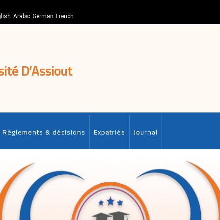
lish
Arabic
German
French
sité D’Assiout
Règlements & décisions
Expatriés
Journal