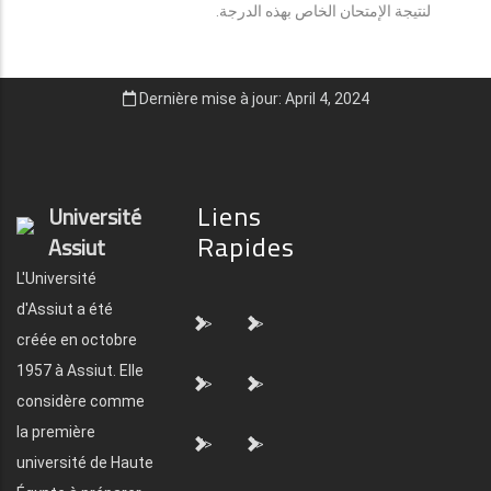
لنتيجة الإمتحان الخاص بهذه الدرجة.
Dernière mise à jour: April 4, 2024
Liens
Université
Rapides
Assiut
L'Université
d'Assiut a été
">
">
créée en octobre
1957 à Assiut. Elle
">
">
considère comme
la première
">
">
université de Haute