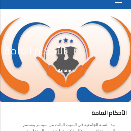
الأحكام العامة
Fil
Accueil
D'Ariane
الأحكام العامة
تبدأ السنة الجامعية في السبت الثالث من سبتمبر وتستمر
الدراسة ثلاثين أسبوعيًا، وتكون عطلة نصف السنة لمدة