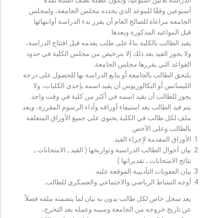
أسبوعين وفقًا للموعد الذي يحدده مجلس الجامعة، ولمجلس
الجامعة مراعاة للصالح العام أن يقرر بدء الدراسة أوانتهائها
قبل المواعيد المذكورة وبعدها.
يقيد الطالب بالكلية بناءً على طلب يقدمه قبل افتتاح الدراسة،
ولا يجوز القيد بعد ذلك إلا بترخيص من مجلس الكلية في حدود
القواعد التي يقررها مجلس الجامعة.
يلتحق الطالب بالجامعة أو يتابع الدراسة بها للحصول على درجة
الليسانس أو البكالوريوس أن يقيد اسمه بإحدى الكليات، ولا
يجوز للطالب أن يقيد اسمه في أكثر من كلية في وقت واحد.
يتم قيد الطالب بعد استيفاء أوراقه وأداء الرسوم المقررة، ويعد
ملف لكل طالب في الكلية يحتوي على جميع الأوراق المتعلقة
بالطالب وعلى الأخص :
الأوراق المقدمة لإجراء القيد.
بيان أحوال الطالب الدراسية وتواريخها ( القيد ـ الامتحانات ـ
نتائح الامتحانات ـ تقديراتها ).
بيان العقوبات التأديبية الموقعة عليه.
أوجه النشاط الرياضي والاجتماعي والعسكري للطالب.
يعد سجل خاص لكل طالب يدون به بيان لما يتضمنه ملفه فضلاً
عن تاريخ خروجه من الجامعة وسببه وعمله بعد التخرج،