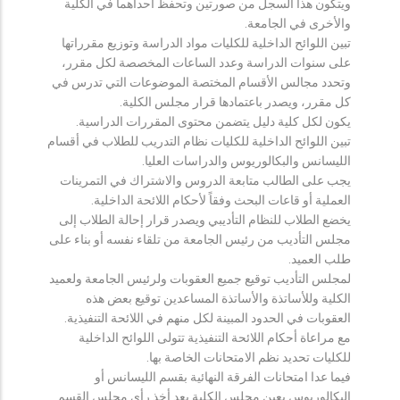
ويتكون هذا السجل من صورتين وتحفظ احداهما في الكلية
والأخرى في الجامعة.
تبين اللوائح الداخلية للكليات مواد الدراسة وتوزيع مقرراتها
على سنوات الدراسة وعدد الساعات المخصصة لكل مقرر،
وتحدد مجالس الأقسام المختصة الموضوعات التي تدرس في
كل مقرر، ويصدر باعتمادها قرار مجلس الكلية.
يكون لكل كلية دليل يتضمن محتوى المقررات الدراسية.
تبين اللوائح الداخلية للكليات نظام التدريب للطلاب في أقسام
الليسانس والبكالوريوس والدراسات العليا.
يجب على الطالب متابعة الدروس والاشتراك في التمرينات
العملية أو قاعات البحث وفقاً لأحكام اللائحة الداخلية.
يخضع الطلاب للنظام التأديبي ويصدر قرار إحالة الطلاب إلى
مجلس التأديب من رئيس الجامعة من تلقاء نفسه أو بناء على
طلب العميد.
لمجلس التأديب توقيع جميع العقوبات ولرئيس الجامعة ولعميد
الكلية وللأساتذة والأساتذة المساعدين توقيع بعض هذه
العقوبات في الحدود المبينة لكل منهم في اللائحة التنفيذية.
مع مراعاة أحكام اللائحة التنفيذية تتولى اللوائح الداخلية
للكليات تحديد نظم الامتحانات الخاصة بها.
فيما عدا امتحانات الفرقة النهائية بقسم الليسانس أو
البكالوريوس يعين مجلس الكلية بعد أخذ رأي مجلس القسم