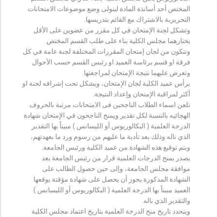
المختص أحد أساتذة المادة ليتولى وضع موضوعات الامتحانات
التحريرية بالاشتراك مع القائم بتدريسها.
وتشكل لجنة الإمتحان في كل مقرر من عضوين على الأقل
يختارهما مجلس الكلية بناء على طلب القسم المختص.
وتتكون من لجان إمتحان المقررات المختلفة لجنة عامة في كل
فرقة او قسم برئاسة العميد او رئيس القسم حسب الأحوال
وتعرض عليهما نتيجة الإمتحان لمراجعتها.
يرأس عميد الكلية لجان الإمتحان، ويشكل تحت إشرافه لجنة او
أكثر لمراقبة الإمتحان وإعداد النتيجة.
تلعن اسماء الطلاب الناجحين فى الامتحانات مرتبة بالحروف
الهجائيه بالنسبة لكل تقدير ويمنح الناجحون في الإمتحان شهادة
الدرجة العلمية ( البكالوريوس أو الليسانس ) مبيناً بها التقدير
الذي ناله وذلك بعد تأدية ما عليهم من رسوم ورد ما بعهدتهم،
ويتم توقيع هذه الشهادة من عميد الكلية ورئيس الجامعة.
يصدر بمنح الدرجات العلمية قرار من رئيس الجامعة بعد
موافقة مجلس الجامعة، وإلى حين حصول الطالب على
الشهادة المذكورة يجوز أن يحصل على شهادة مؤقتة يوقعها
العميد مبيناً بها الدرجة العلمية ( البكالوريوس أو الليسانس )
والتقدير الذي ناله.
ويتحدد تاريخ منح الدرجة العلمية بتاريخ اعتماد مجلس الكلية