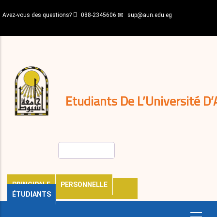
Aller
Avez-vous des questions?
088-2345606
sup@aun.edu.eg
au
contenu
N-
principal
Home
Règlements
&
décisions
Expatriés
Journal
Etudiants De L’Université D’
Rechercher
PRINCIPALE
PERSONNELLE
ÉTUDIANTS