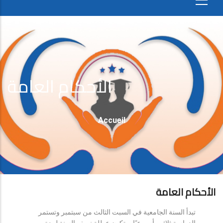
الأحكام العامة
Fil
Accueil
D'Ariane
الأحكام العامة
تبدأ السنة الجامعية في السبت الثالث من سبتمبر وتستمر
الدراسة ثلاثين أسبوعيًا، وتكون عطلة نصف السنة لمدة