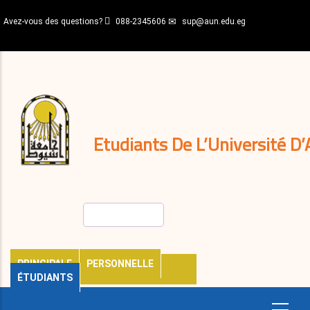
Aller
Avez-vous des questions?
088-2345606
sup@aun.edu.eg
au
contenu
N-
principal
Home
Règlements
&
décisions
Expatriés
Journal
Etudiants De L’Université D’
Rechercher
PRINCIPALE
PERSONNELLE
ÉTUDIANTS