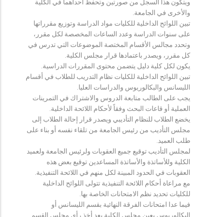
ويتكون هذا السجل من صورتين وتحفظ احداهما في الكلية
والأخرى في الجامعة.
تبين اللوائح الداخلية للكليات مواد الدراسة وتوزيع مقرراتها
على سنوات الدراسة وعدد الساعات المخصصة لكل مقرر،
وتحدد مجالس الأقسام المختصة الموضوعات التي تدرس في
كل مقرر، ويصدر باعتمادها قرار مجلس الكلية.
يكون لكل كلية دليل يتضمن محتوى المقررات الدراسية.
تبين اللوائح الداخلية للكليات نظام التدريب للطلاب في أقسام
الليسانس والبكالوريوس والدراسات العليا.
يجب على الطالب متابعة الدروس والاشتراك في التمرينات
العملية أو قاعات البحث وفقاً لأحكام اللائحة الداخلية.
يخضع الطلاب للنظام التأديبي ويصدر قرار إحالة الطلاب إلى
مجلس التأديب من رئيس الجامعة من تلقاء نفسه أو بناء على
طلب العميد.
لمجلس التأديب توقيع جميع العقوبات ولرئيس الجامعة ولعميد
الكلية وللأساتذة والأساتذة المساعدين توقيع بعض هذه
العقوبات في الحدود المبينة لكل منهم في اللائحة التنفيذية.
مع مراعاة أحكام اللائحة التنفيذية تتولى اللوائح الداخلية
للكليات تحديد نظم الامتحانات الخاصة بها.
فيما عدا امتحانات الفرقة النهائية بقسم الليسانس أو
البكالوريوس يعين مجلس الكلية بعد أخذ رأي مجلس القسم