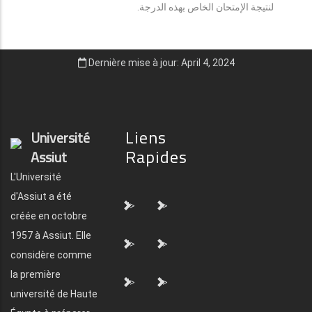
لنتيجة الإمتحان الخاص بهذه الدرجة.
Dernière mise à jour: April 4, 2024
Liens
Université
Rapides
Assiut
L'Université
d'Assiut a été
">
">
créée en octobre
1957 à Assiut. Elle
">
">
considère comme
la première
">
">
université de Haute