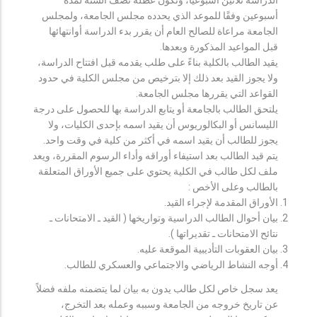
أسبوعين وفقًا للموعد الذي يحدده مجلس الجامعة، ولمجلس
الجامعة مراعاة للصالح العام أن يقرر بدء الدراسة أوانتهائها
قبل المواعيد المذكورة وبعدها.
يقيد الطالب بالكلية بناءً على طلب يقدمه قبل افتتاح الدراسة،
ولا يجوز القيد بعد ذلك إلا بترخيص من مجلس الكلية في حدود
القواعد التي يقررها مجلس الجامعة.
يلتحق الطالب بالجامعة أو يتابع الدراسة بها للحصول على درجة
الليسانس أو البكالوريوس أن يقيد اسمه بإحدى الكليات، ولا
يجوز للطالب أن يقيد اسمه في أكثر من كلية في وقت واحد.
يتم قيد الطالب بعد استيفاء أوراقه وأداء الرسوم المقررة، ويعد
ملف لكل طالب في الكلية يحتوي على جميع الأوراق المتعلقة
بالطالب وعلى الأخص :
الأوراق المقدمة لإجراء القيد.
بيان أحوال الطالب الدراسية وتواريخها ( القيد ـ الامتحانات ـ
نتائح الامتحانات ـ تقديراتها ).
بيان العقوبات التأديبية الموقعة عليه.
أوجه النشاط الرياضي والاجتماعي والعسكري للطالب.
يعد سجل خاص لكل طالب يدون به بيان لما يتضمنه ملفه فضلاً
عن تاريخ خروجه من الجامعة وسببه وعمله بعد التخرج،