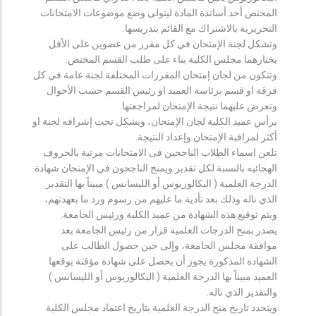
المختص أحد أساتذة المادة ليتولى وضع موضوعات الامتحانات
التحريرية بالاشتراك مع القائم بتدريسها.
وتشكل لجنة الإمتحان في كل مقرر من عضوين على الأقل
يختارهما مجلس الكلية بناء على طلب القسم المختص.
وتتكون من لجان إمتحان المقررات المختلفة لجنة عامة في كل
فرقة او قسم برئاسة العميد او رئيس القسم حسب الأحوال
وتعرض عليهما نتيجة الإمتحان لمراجعتها.
يرأس عميد الكلية لجان الإمتحان، ويشكل تحت إشرافه لجنة او
أكثر لمراقبة الإمتحان وإعداد النتيجة.
تلعن اسماء الطلاب الناجحين فى الامتحانات مرتبة بالحروف
الهجائيه بالنسبة لكل تقدير ويمنح الناجحون في الإمتحان شهادة
الدرجة العلمية ( البكالوريوس أو الليسانس ) مبيناً بها التقدير
الذي ناله وذلك بعد تأدية ما عليهم من رسوم ورد ما بعهدتهم،
ويتم توقيع هذه الشهادة من عميد الكلية ورئيس الجامعة.
يصدر بمنح الدرجات العلمية قرار من رئيس الجامعة بعد
موافقة مجلس الجامعة، وإلى حين حصول الطالب على
الشهادة المذكورة يجوز أن يحصل على شهادة مؤقتة يوقعها
العميد مبيناً بها الدرجة العلمية ( البكالوريوس أو الليسانس )
والتقدير الذي ناله.
ويتحدد تاريخ منح الدرجة العلمية بتاريخ اعتماد مجلس الكلية