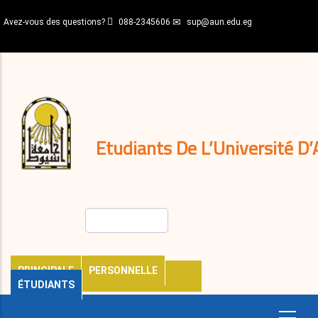
Aller
Avez-vous des questions?
088-2345606
sup@aun.edu.eg
au
contenu
N-
principal
Home
Règlements
&
décisions
Expatriés
Journal
Etudiants De L’Université D’
Rechercher
PRINCIPALE
PERSONNELLE
ÉTUDIANTS