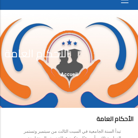
الأحكام العامة
Fil
Accueil
D'Ariane
الأحكام العامة
تبدأ السنة الجامعية في السبت الثالث من سبتمبر وتستمر
الدراسة ثلاثين أسبوعيًا، وتكون عطلة نصف السنة لمدة