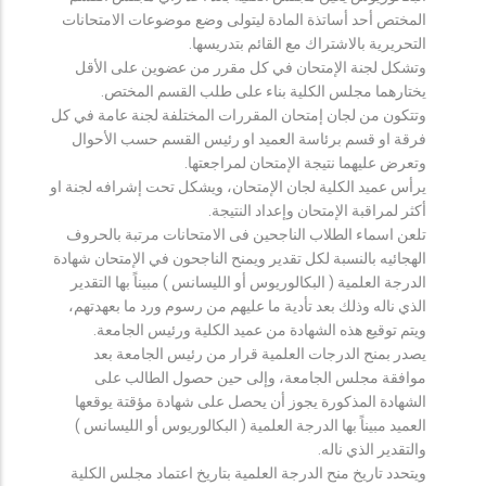
المختص أحد أساتذة المادة ليتولى وضع موضوعات الامتحانات
التحريرية بالاشتراك مع القائم بتدريسها.
وتشكل لجنة الإمتحان في كل مقرر من عضوين على الأقل
يختارهما مجلس الكلية بناء على طلب القسم المختص.
وتتكون من لجان إمتحان المقررات المختلفة لجنة عامة في كل
فرقة او قسم برئاسة العميد او رئيس القسم حسب الأحوال
وتعرض عليهما نتيجة الإمتحان لمراجعتها.
يرأس عميد الكلية لجان الإمتحان، ويشكل تحت إشرافه لجنة او
أكثر لمراقبة الإمتحان وإعداد النتيجة.
تلعن اسماء الطلاب الناجحين فى الامتحانات مرتبة بالحروف
الهجائيه بالنسبة لكل تقدير ويمنح الناجحون في الإمتحان شهادة
الدرجة العلمية ( البكالوريوس أو الليسانس ) مبيناً بها التقدير
الذي ناله وذلك بعد تأدية ما عليهم من رسوم ورد ما بعهدتهم،
ويتم توقيع هذه الشهادة من عميد الكلية ورئيس الجامعة.
يصدر بمنح الدرجات العلمية قرار من رئيس الجامعة بعد
موافقة مجلس الجامعة، وإلى حين حصول الطالب على
الشهادة المذكورة يجوز أن يحصل على شهادة مؤقتة يوقعها
العميد مبيناً بها الدرجة العلمية ( البكالوريوس أو الليسانس )
والتقدير الذي ناله.
ويتحدد تاريخ منح الدرجة العلمية بتاريخ اعتماد مجلس الكلية