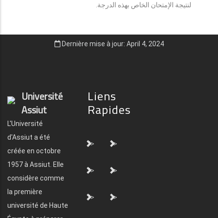
لنتيجة الإمتحان الخاص بهذه الدرجة.
Dernière mise à jour: April 4, 2024
Liens
Université
Rapides
Assiut
L'Université
d'Assiut a été
">
">
créée en octobre
1957 à Assiut. Elle
">
">
considère comme
la première
">
">
université de Haute