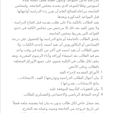
أسبوعين وفقًا للموعد الذي يحدده مجلس الجامعة، ولمجلس
الجامعة مراعاة للصالح العام أن يقرر بدء الدراسة أوانتهائها
قبل المواعيد المذكورة وبعدها.
يقيد الطالب بالكلية بناءً على طلب يقدمه قبل افتتاح الدراسة،
ولا يجوز القيد بعد ذلك إلا بترخيص من مجلس الكلية في حدود
القواعد التي يقررها مجلس الجامعة.
يلتحق الطالب بالجامعة أو يتابع الدراسة بها للحصول على درجة
الليسانس أو البكالوريوس أن يقيد اسمه بإحدى الكليات، ولا
يجوز للطالب أن يقيد اسمه في أكثر من كلية في وقت واحد.
يتم قيد الطالب بعد استيفاء أوراقه وأداء الرسوم المقررة، ويعد
ملف لكل طالب في الكلية يحتوي على جميع الأوراق المتعلقة
بالطالب وعلى الأخص :
الأوراق المقدمة لإجراء القيد.
بيان أحوال الطالب الدراسية وتواريخها ( القيد ـ الامتحانات ـ
نتائح الامتحانات ـ تقديراتها ).
بيان العقوبات التأديبية الموقعة عليه.
أوجه النشاط الرياضي والاجتماعي والعسكري للطالب.
يعد سجل خاص لكل طالب يدون به بيان لما يتضمنه ملفه فضلاً
عن تاريخ خروجه من الجامعة وسببه وعمله بعد التخرج،