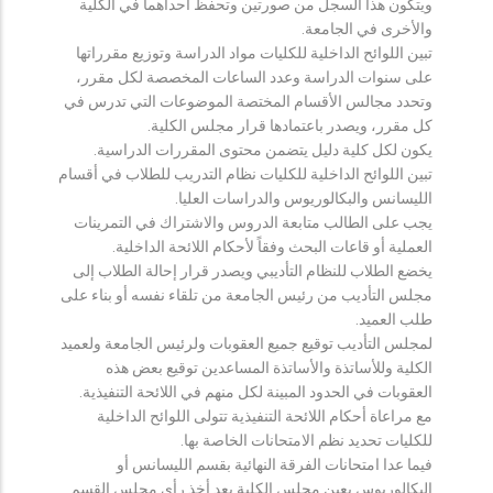
ويتكون هذا السجل من صورتين وتحفظ احداهما في الكلية
والأخرى في الجامعة.
تبين اللوائح الداخلية للكليات مواد الدراسة وتوزيع مقرراتها
على سنوات الدراسة وعدد الساعات المخصصة لكل مقرر،
وتحدد مجالس الأقسام المختصة الموضوعات التي تدرس في
كل مقرر، ويصدر باعتمادها قرار مجلس الكلية.
يكون لكل كلية دليل يتضمن محتوى المقررات الدراسية.
تبين اللوائح الداخلية للكليات نظام التدريب للطلاب في أقسام
الليسانس والبكالوريوس والدراسات العليا.
يجب على الطالب متابعة الدروس والاشتراك في التمرينات
العملية أو قاعات البحث وفقاً لأحكام اللائحة الداخلية.
يخضع الطلاب للنظام التأديبي ويصدر قرار إحالة الطلاب إلى
مجلس التأديب من رئيس الجامعة من تلقاء نفسه أو بناء على
طلب العميد.
لمجلس التأديب توقيع جميع العقوبات ولرئيس الجامعة ولعميد
الكلية وللأساتذة والأساتذة المساعدين توقيع بعض هذه
العقوبات في الحدود المبينة لكل منهم في اللائحة التنفيذية.
مع مراعاة أحكام اللائحة التنفيذية تتولى اللوائح الداخلية
للكليات تحديد نظم الامتحانات الخاصة بها.
فيما عدا امتحانات الفرقة النهائية بقسم الليسانس أو
البكالوريوس يعين مجلس الكلية بعد أخذ رأي مجلس القسم