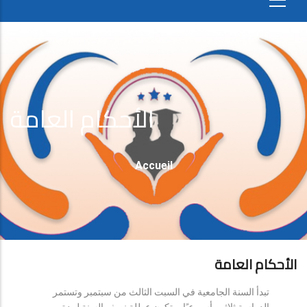
الأحكام العامة
Fil
Accueil
D'Ariane
الأحكام العامة
تبدأ السنة الجامعية في السبت الثالث من سبتمبر وتستمر
الدراسة ثلاثين أسبوعيًا، وتكون عطلة نصف السنة لمدة