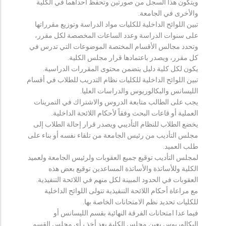
ويتكون هذا السجل من صورتين وتحفظ احداهما في الكلية
والأخرى في الجامعة.
تبين اللوائح الداخلية للكليات مواد الدراسة وتوزيع مقرراتها
على سنوات الدراسة وعدد الساعات المخصصة لكل مقرر،
وتحدد مجالس الأقسام المختصة الموضوعات التي تدرس في
كل مقرر، ويصدر باعتمادها قرار مجلس الكلية.
يكون لكل كلية دليل يتضمن محتوى المقررات الدراسية.
تبين اللوائح الداخلية للكليات نظام التدريب للطلاب في أقسام
الليسانس والبكالوريوس والدراسات العليا.
يجب على الطالب متابعة الدروس والاشتراك في التمرينات
العملية أو قاعات البحث وفقاً لأحكام اللائحة الداخلية.
يخضع الطلاب للنظام التأديبي ويصدر قرار إحالة الطلاب إلى
مجلس التأديب من رئيس الجامعة من تلقاء نفسه أو بناء على
طلب العميد.
لمجلس التأديب توقيع جميع العقوبات ولرئيس الجامعة ولعميد
الكلية وللأساتذة والأساتذة المساعدين توقيع بعض هذه
العقوبات في الحدود المبينة لكل منهم في اللائحة التنفيذية.
مع مراعاة أحكام اللائحة التنفيذية تتولى اللوائح الداخلية
للكليات تحديد نظم الامتحانات الخاصة بها.
فيما عدا امتحانات الفرقة النهائية بقسم الليسانس أو
البكالوريوس يعين مجلس الكلية بعد أخذ رأي مجلس القسم