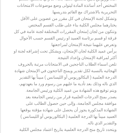
المختص أحد أساتذة المادة ليتولى وضع موضوعات الامتحانات
التحريرية بالاشتراك مع القائم بتدريسها.
وتشكل لجنة الإمتحان في كل مقرر من عضوين على الأقل
يختارهما مجلس الكلية بناء على طلب القسم المختص.
وتتكون من لجان إمتحان المقررات المختلفة لجنة عامة في كل
فرقة او قسم برئاسة العميد او رئيس القسم حسب الأحوال
وتعرض عليهما نتيجة الإمتحان لمراجعتها.
يرأس عميد الكلية لجان الإمتحان، ويشكل تحت إشرافه لجنة او
أكثر لمراقبة الإمتحان وإعداد النتيجة.
تلعن اسماء الطلاب الناجحين فى الامتحانات مرتبة بالحروف
الهجائيه بالنسبة لكل تقدير ويمنح الناجحون في الإمتحان شهادة
الدرجة العلمية ( البكالوريوس أو الليسانس ) مبيناً بها التقدير
الذي ناله وذلك بعد تأدية ما عليهم من رسوم ورد ما بعهدتهم،
ويتم توقيع هذه الشهادة من عميد الكلية ورئيس الجامعة.
يصدر بمنح الدرجات العلمية قرار من رئيس الجامعة بعد
موافقة مجلس الجامعة، وإلى حين حصول الطالب على
الشهادة المذكورة يجوز أن يحصل على شهادة مؤقتة يوقعها
العميد مبيناً بها الدرجة العلمية ( البكالوريوس أو الليسانس )
والتقدير الذي ناله.
ويتحدد تاريخ منح الدرجة العلمية بتاريخ اعتماد مجلس الكلية