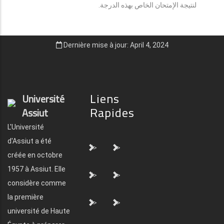
لنتيجة الإمتحان الخاص بهذه الدرجة.
Dernière mise à jour: April 4, 2024
Liens
Université
Rapides
Assiut
L'Université
d'Assiut a été
">
">
créée en octobre
1957 à Assiut. Elle
">
">
considère comme
la première
">
">
université de Haute