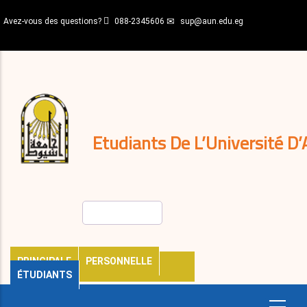
Aller
Avez-vous des questions?
088-2345606
sup@aun.edu.eg
au
contenu
N-
principal
Home
Règlements
&
décisions
Expatriés
Journal
Etudiants De L’Université D’
Rechercher
PRINCIPALE
PERSONNELLE
ÉTUDIANTS