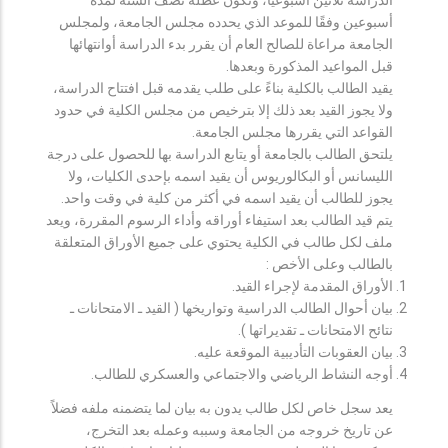
أسبوعين وفقًا للموعد الذي يحدده مجلس الجامعة، ولمجلس
الجامعة مراعاة للصالح العام أن يقرر بدء الدراسة أوانتهائها
قبل المواعيد المذكورة وبعدها.
يقيد الطالب بالكلية بناءً على طلب يقدمه قبل افتتاح الدراسة،
ولا يجوز القيد بعد ذلك إلا بترخيص من مجلس الكلية في حدود
القواعد التي يقررها مجلس الجامعة.
يلتحق الطالب بالجامعة أو يتابع الدراسة بها للحصول على درجة
الليسانس أو البكالوريوس أن يقيد اسمه بإحدى الكليات، ولا
يجوز للطالب أن يقيد اسمه في أكثر من كلية في وقت واحد.
يتم قيد الطالب بعد استيفاء أوراقه وأداء الرسوم المقررة، ويعد
ملف لكل طالب في الكلية يحتوي على جميع الأوراق المتعلقة
بالطالب وعلى الأخص :
الأوراق المقدمة لإجراء القيد.
بيان أحوال الطالب الدراسية وتواريخها ( القيد ـ الامتحانات ـ
نتائح الامتحانات ـ تقديراتها ).
بيان العقوبات التأديبية الموقعة عليه.
أوجه النشاط الرياضي والاجتماعي والعسكري للطالب.
يعد سجل خاص لكل طالب يدون به بيان لما يتضمنه ملفه فضلاً
عن تاريخ خروجه من الجامعة وسببه وعمله بعد التخرج،