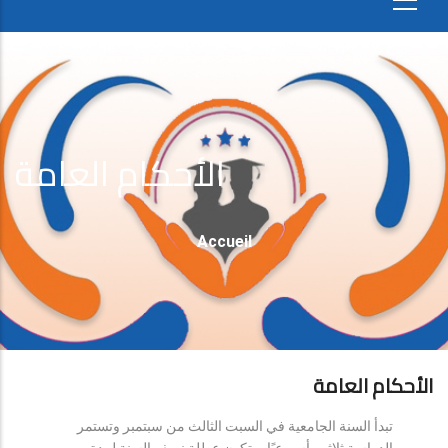
الأحكام العامة
Fil
Accueil
D'Ariane
الأحكام العامة
تبدأ السنة الجامعية في السبت الثالث من سبتمبر وتستمر
الدراسة ثلاثين أسبوعيًا، وتكون عطلة نصف السنة لمدة