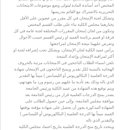
المختص أحد أساتذة المادة ليتولى وضع موضوعات الامتحانات
التحريرية بالاشتراك مع القائم بتدريسها.
وتشكل لجنة الإمتحان في كل مقرر من عضوين على الأقل
يختارهما مجلس الكلية بناء على طلب القسم المختص.
وتتكون من لجان إمتحان المقررات المختلفة لجنة عامة في كل
فرقة او قسم برئاسة العميد او رئيس القسم حسب الأحوال
وتعرض عليهما نتيجة الإمتحان لمراجعتها.
يرأس عميد الكلية لجان الإمتحان، ويشكل تحت إشرافه لجنة او
أكثر لمراقبة الإمتحان وإعداد النتيجة.
تلعن اسماء الطلاب الناجحين فى الامتحانات مرتبة بالحروف
الهجائيه بالنسبة لكل تقدير ويمنح الناجحون في الإمتحان شهادة
الدرجة العلمية ( البكالوريوس أو الليسانس ) مبيناً بها التقدير
الذي ناله وذلك بعد تأدية ما عليهم من رسوم ورد ما بعهدتهم،
ويتم توقيع هذه الشهادة من عميد الكلية ورئيس الجامعة.
يصدر بمنح الدرجات العلمية قرار من رئيس الجامعة بعد
موافقة مجلس الجامعة، وإلى حين حصول الطالب على
الشهادة المذكورة يجوز أن يحصل على شهادة مؤقتة يوقعها
العميد مبيناً بها الدرجة العلمية ( البكالوريوس أو الليسانس )
والتقدير الذي ناله.
ويتحدد تاريخ منح الدرجة العلمية بتاريخ اعتماد مجلس الكلية