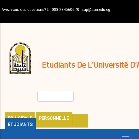
Aller
Avez-vous des questions?
088-2345606
sup@aun.edu.eg
au
contenu
N-
principal
Home
Règlements
&
décisions
Expatriés
Journal
Etudiants De L’Université D’
Rechercher
PRINCIPALE
PERSONNELLE
ÉTUDIANTS