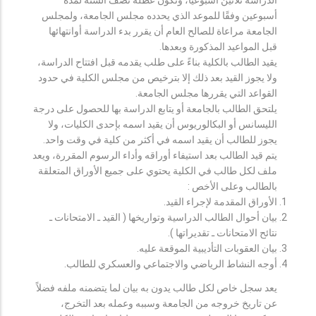
أسبوعين وفقًا للموعد الذي يحدده مجلس الجامعة، ولمجلس
الجامعة مراعاة للصالح العام أن يقرر بدء الدراسة أوانتهائها
قبل المواعيد المذكورة وبعدها.
يقيد الطالب بالكلية بناءً على طلب يقدمه قبل افتتاح الدراسة،
ولا يجوز القيد بعد ذلك إلا بترخيص من مجلس الكلية في حدود
القواعد التي يقررها مجلس الجامعة.
يلتحق الطالب بالجامعة أو يتابع الدراسة بها للحصول على درجة
الليسانس أو البكالوريوس أن يقيد اسمه بإحدى الكليات، ولا
يجوز للطالب أن يقيد اسمه في أكثر من كلية في وقت واحد.
يتم قيد الطالب بعد استيفاء أوراقه وأداء الرسوم المقررة، ويعد
ملف لكل طالب في الكلية يحتوي على جميع الأوراق المتعلقة
بالطالب وعلى الأخص :
الأوراق المقدمة لإجراء القيد.
بيان أحوال الطالب الدراسية وتواريخها ( القيد ـ الامتحانات ـ
نتائح الامتحانات ـ تقديراتها ).
بيان العقوبات التأديبية الموقعة عليه.
أوجه النشاط الرياضي والاجتماعي والعسكري للطالب.
يعد سجل خاص لكل طالب يدون به بيان لما يتضمنه ملفه فضلاً
عن تاريخ خروجه من الجامعة وسببه وعمله بعد التخرج،