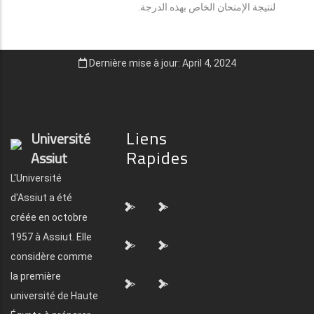
لنتيجة الإمتحان الخاص بهذه الدرجة.
Dernière mise à jour: April 4, 2024
Liens
Université
Rapides
Assiut
L'Université
d'Assiut a été
">
">
créée en octobre
1957 à Assiut. Elle
">
">
considère comme
la première
">
">
université de Haute