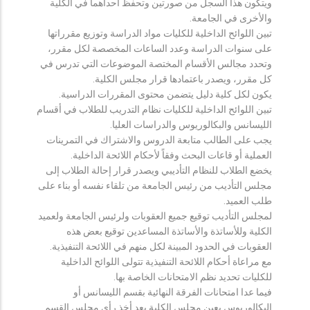
ويتكون هذا السجل من صورتين وتحفظ احداهما في الكلية
والأخرى في الجامعة.
تبين اللوائح الداخلية للكليات مواد الدراسة وتوزيع مقرراتها
على سنوات الدراسة وعدد الساعات المخصصة لكل مقرر،
وتحدد مجالس الأقسام المختصة الموضوعات التي تدرس في
كل مقرر، ويصدر باعتمادها قرار مجلس الكلية.
يكون لكل كلية دليل يتضمن محتوى المقررات الدراسية.
تبين اللوائح الداخلية للكليات نظام التدريب للطلاب في أقسام
الليسانس والبكالوريوس والدراسات العليا.
يجب على الطالب متابعة الدروس والاشتراك في التمرينات
العملية أو قاعات البحث وفقاً لأحكام اللائحة الداخلية.
يخضع الطلاب للنظام التأديبي ويصدر قرار إحالة الطلاب إلى
مجلس التأديب من رئيس الجامعة من تلقاء نفسه أو بناء على
طلب العميد.
لمجلس التأديب توقيع جميع العقوبات ولرئيس الجامعة ولعميد
الكلية وللأساتذة والأساتذة المساعدين توقيع بعض هذه
العقوبات في الحدود المبينة لكل منهم في اللائحة التنفيذية.
مع مراعاة أحكام اللائحة التنفيذية تتولى اللوائح الداخلية
للكليات تحديد نظم الامتحانات الخاصة بها.
فيما عدا امتحانات الفرقة النهائية بقسم الليسانس أو
البكالوريوس يعين مجلس الكلية بعد أخذ رأي مجلس القسم