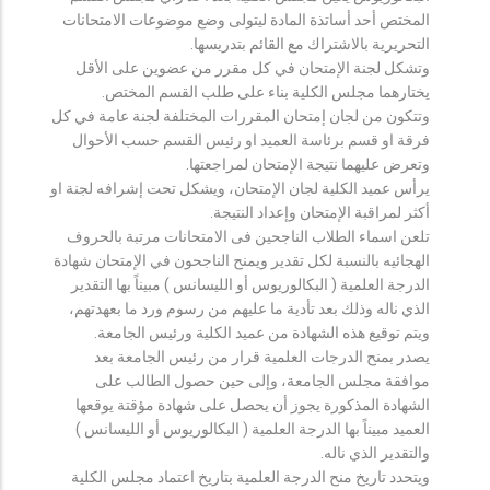
المختص أحد أساتذة المادة ليتولى وضع موضوعات الامتحانات
التحريرية بالاشتراك مع القائم بتدريسها.
وتشكل لجنة الإمتحان في كل مقرر من عضوين على الأقل
يختارهما مجلس الكلية بناء على طلب القسم المختص.
وتتكون من لجان إمتحان المقررات المختلفة لجنة عامة في كل
فرقة او قسم برئاسة العميد او رئيس القسم حسب الأحوال
وتعرض عليهما نتيجة الإمتحان لمراجعتها.
يرأس عميد الكلية لجان الإمتحان، ويشكل تحت إشرافه لجنة او
أكثر لمراقبة الإمتحان وإعداد النتيجة.
تلعن اسماء الطلاب الناجحين فى الامتحانات مرتبة بالحروف
الهجائيه بالنسبة لكل تقدير ويمنح الناجحون في الإمتحان شهادة
الدرجة العلمية ( البكالوريوس أو الليسانس ) مبيناً بها التقدير
الذي ناله وذلك بعد تأدية ما عليهم من رسوم ورد ما بعهدتهم،
ويتم توقيع هذه الشهادة من عميد الكلية ورئيس الجامعة.
يصدر بمنح الدرجات العلمية قرار من رئيس الجامعة بعد
موافقة مجلس الجامعة، وإلى حين حصول الطالب على
الشهادة المذكورة يجوز أن يحصل على شهادة مؤقتة يوقعها
العميد مبيناً بها الدرجة العلمية ( البكالوريوس أو الليسانس )
والتقدير الذي ناله.
ويتحدد تاريخ منح الدرجة العلمية بتاريخ اعتماد مجلس الكلية