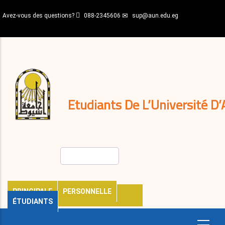
Aller
Avez-vous des questions?
088-2345606
sup@aun.edu.eg
au
contenu
N-
principal
Home
Règlements
&
décisions
Expatriés
Journal
Etudiants De L’Université D’
Rechercher
PRINCIPALE
PERSONNELLE
ÉTUDIANTS