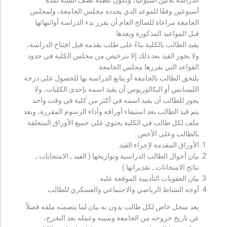
أسبوعين وفقًا للموعد الذي يحدده مجلس الجامعة، ولمجلس
الجامعة مراعاة للصالح العام أن يقرر بدء الدراسة أوانتهائها
قبل المواعيد المذكورة وبعدها.
يقيد الطالب بالكلية بناءً على طلب يقدمه قبل افتتاح الدراسة،
ولا يجوز القيد بعد ذلك إلا بترخيص من مجلس الكلية في حدود
القواعد التي يقررها مجلس الجامعة.
يلتحق الطالب بالجامعة أو يتابع الدراسة بها للحصول على درجة
الليسانس أو البكالوريوس أن يقيد اسمه بإحدى الكليات، ولا
يجوز للطالب أن يقيد اسمه في أكثر من كلية في وقت واحد.
يتم قيد الطالب بعد استيفاء أوراقه وأداء الرسوم المقررة، ويعد
ملف لكل طالب في الكلية يحتوي على جميع الأوراق المتعلقة
بالطالب وعلى الأخص :
الأوراق المقدمة لإجراء القيد.
بيان أحوال الطالب الدراسية وتواريخها ( القيد ـ الامتحانات ـ
نتائح الامتحانات ـ تقديراتها ).
بيان العقوبات التأديبية الموقعة عليه.
أوجه النشاط الرياضي والاجتماعي والعسكري للطالب.
يعد سجل خاص لكل طالب يدون به بيان لما يتضمنه ملفه فضلاً
عن تاريخ خروجه من الجامعة وسببه وعمله بعد التخرج،