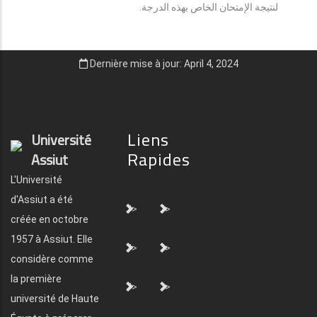
لنتيجة الإمتحان الخاص بهذه الدرجة.
Dernière mise à jour: April 4, 2024
Liens
Université
Rapides
Assiut
L'Université
d'Assiut a été
">
">
créée en octobre
1957 à Assiut. Elle
">
">
considère comme
la première
">
">
université de Haute