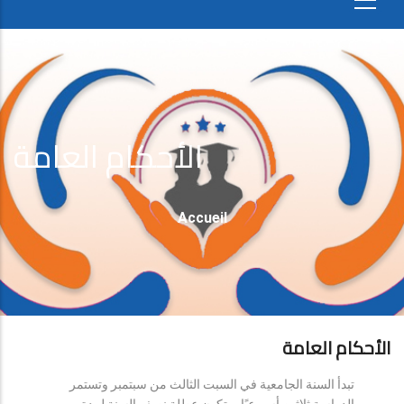
الأحكام العامة
Fil
Accueil
D'Ariane
الأحكام العامة
تبدأ السنة الجامعية في السبت الثالث من سبتمبر وتستمر
الدراسة ثلاثين أسبوعيًا، وتكون عطلة نصف السنة لمدة