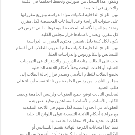
ويتكون هذا السجل من صورتين وتحفظ احداهما في الكلية
والأخرى في الجامعة.
تبين اللوائح الداخلية للكليات مواد الدراسة وتوزيع مقرراتها
على سنوات الدراسة وعدد الساعات المخصصة لكل مقرر،
وتحدد مجالس الأقسام المختصة الموضوعات التي تدرس في
كل مقرر، ويصدر باعتمادها قرار مجلس الكلية.
يكون لكل كلية دليل يتضمن محتوى المقررات الدراسية.
تبين اللوائح الداخلية للكليات نظام التدريب للطلاب في أقسام
الليسانس والبكالوريوس والدراسات العليا.
يجب على الطالب متابعة الدروس والاشتراك في التمرينات
العملية أو قاعات البحث وفقاً لأحكام اللائحة الداخلية.
يخضع الطلاب للنظام التأديبي ويصدر قرار إحالة الطلاب إلى
مجلس التأديب من رئيس الجامعة من تلقاء نفسه أو بناء على
طلب العميد.
لمجلس التأديب توقيع جميع العقوبات ولرئيس الجامعة ولعميد
الكلية وللأساتذة والأساتذة المساعدين توقيع بعض هذه
العقوبات في الحدود المبينة لكل منهم في اللائحة التنفيذية.
مع مراعاة أحكام اللائحة التنفيذية تتولى اللوائح الداخلية
للكليات تحديد نظم الامتحانات الخاصة بها.
فيما عدا امتحانات الفرقة النهائية بقسم الليسانس أو
البكالوريوس يعين مجلس الكلية بعد أخذ رأي مجلس القسم