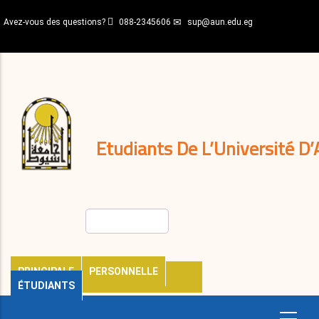
Aller
Avez-vous des questions?
088-2345606
sup@aun.edu.eg
au
contenu
N-
principal
Home
Règlements
&
décisions
Expatriés
Journal
Etudiants De L’Université D’
Rechercher
PRINCIPALE
PERSONNELLE
ÉTUDIANTS