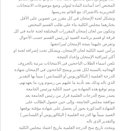
المختص أحد أساتذة المادة ليتولى وضع موضوعات الامتحانات
التحريرية بالاشتراك مع القائم بتدريسها.
وتشكل لجنة الإمتحان في كل مقرر من عضوين على الأقل
يختارهما مجلس الكلية بناء على طلب القسم المختص.
وتتكون من لجان إمتحان المقررات المختلفة لجنة عامة في كل
فرقة او قسم برئاسة العميد او رئيس القسم حسب الأحوال
وتعرض عليهما نتيجة الإمتحان لمراجعتها.
يرأس عميد الكلية لجان الإمتحان، ويشكل تحت إشرافه لجنة او
أكثر لمراقبة الإمتحان وإعداد النتيجة.
تلعن اسماء الطلاب الناجحين فى الامتحانات مرتبة بالحروف
الهجائيه بالنسبة لكل تقدير ويمنح الناجحون في الإمتحان شهادة
الدرجة العلمية ( البكالوريوس أو الليسانس ) مبيناً بها التقدير
الذي ناله وذلك بعد تأدية ما عليهم من رسوم ورد ما بعهدتهم،
ويتم توقيع هذه الشهادة من عميد الكلية ورئيس الجامعة.
يصدر بمنح الدرجات العلمية قرار من رئيس الجامعة بعد
موافقة مجلس الجامعة، وإلى حين حصول الطالب على
الشهادة المذكورة يجوز أن يحصل على شهادة مؤقتة يوقعها
العميد مبيناً بها الدرجة العلمية ( البكالوريوس أو الليسانس )
والتقدير الذي ناله.
ويتحدد تاريخ منح الدرجة العلمية بتاريخ اعتماد مجلس الكلية