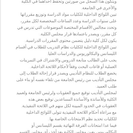
ويتكون هذا السجل من صورتين وتحفظ احداهما في الكلية
والأخرى في الجامعة.
تبين اللوائح الداخلية للكليات مواد الدراسة وتوزيع مقرراتها
على سنوات الدراسة وعدد الساعات المخصصة لكل مقرر،
وتحدد مجالس الأقسام المختصة الموضوعات التي تدرس في
كل مقرر، ويصدر باعتمادها قرار مجلس الكلية.
يكون لكل كلية دليل يتضمن محتوى المقررات الدراسية.
تبين اللوائح الداخلية للكليات نظام التدريب للطلاب في أقسام
الليسانس والبكالوريوس والدراسات العليا.
يجب على الطالب متابعة الدروس والاشتراك في التمرينات
العملية أو قاعات البحث وفقاً لأحكام اللائحة الداخلية.
يخضع الطلاب للنظام التأديبي ويصدر قرار إحالة الطلاب إلى
مجلس التأديب من رئيس الجامعة من تلقاء نفسه أو بناء على
طلب العميد.
لمجلس التأديب توقيع جميع العقوبات ولرئيس الجامعة ولعميد
الكلية وللأساتذة والأساتذة المساعدين توقيع بعض هذه
العقوبات في الحدود المبينة لكل منهم في اللائحة التنفيذية.
مع مراعاة أحكام اللائحة التنفيذية تتولى اللوائح الداخلية
للكليات تحديد نظم الامتحانات الخاصة بها.
فيما عدا امتحانات الفرقة النهائية بقسم الليسانس أو
البكالوريوس يعين مجلس الكلية بعد أخذ رأي مجلس القسم