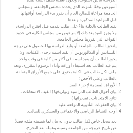
أسبوعين وفقًا للموعد الذي يحدده مجلس الجامعة، ولمجلس
الجامعة مراعاة للصالح العام أن يقرر بدء الدراسة أوانتهائها
قبل المواعيد المذكورة وبعدها.
يقيد الطالب بالكلية بناءً على طلب يقدمه قبل افتتاح الدراسة،
ولا يجوز القيد بعد ذلك إلا بترخيص من مجلس الكلية في حدود
القواعد التي يقررها مجلس الجامعة.
يلتحق الطالب بالجامعة أو يتابع الدراسة بها للحصول على درجة
الليسانس أو البكالوريوس أن يقيد اسمه بإحدى الكليات، ولا
يجوز للطالب أن يقيد اسمه في أكثر من كلية في وقت واحد.
يتم قيد الطالب بعد استيفاء أوراقه وأداء الرسوم المقررة، ويعد
ملف لكل طالب في الكلية يحتوي على جميع الأوراق المتعلقة
بالطالب وعلى الأخص :
الأوراق المقدمة لإجراء القيد.
بيان أحوال الطالب الدراسية وتواريخها ( القيد ـ الامتحانات ـ
نتائح الامتحانات ـ تقديراتها ).
بيان العقوبات التأديبية الموقعة عليه.
أوجه النشاط الرياضي والاجتماعي والعسكري للطالب.
يعد سجل خاص لكل طالب يدون به بيان لما يتضمنه ملفه فضلاً
عن تاريخ خروجه من الجامعة وسببه وعمله بعد التخرج،