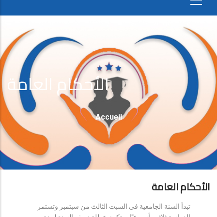
الأحكام العامة
Fil
Accueil
D'Ariane
الأحكام العامة
تبدأ السنة الجامعية في السبت الثالث من سبتمبر وتستمر
الدراسة ثلاثين أسبوعيًا، وتكون عطلة نصف السنة لمدة