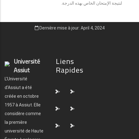
لنتيجة الإمتحان الخاص بهذه الدرجة.
Dernière mise à jour: April 4, 2024
Liens
Université
Rapides
Assiut
L'Université
d'Assiut a été
">
">
créée en octobre
1957 à Assiut. Elle
">
">
considère comme
la première
">
">
université de Haute