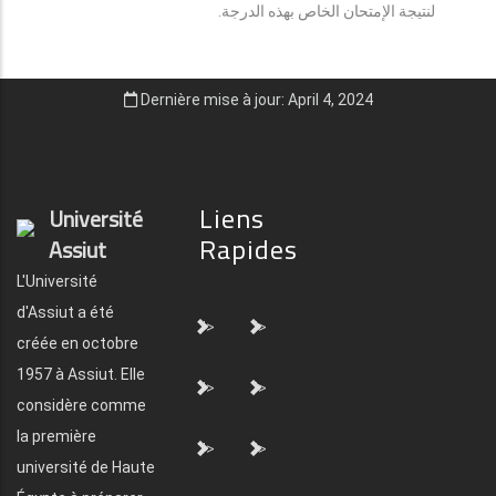
لنتيجة الإمتحان الخاص بهذه الدرجة.
Dernière mise à jour: April 4, 2024
Liens
Université
Rapides
Assiut
L'Université
d'Assiut a été
">
">
créée en octobre
1957 à Assiut. Elle
">
">
considère comme
la première
">
">
université de Haute