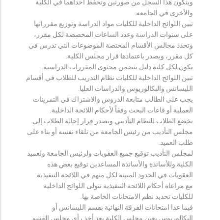
ويتكون هذا السجل من صورتين وتحفظ احداهما في الكلية
والأخرى في الجامعة.
تبين اللوائح الداخلية للكليات مواد الدراسة وتوزيع مقرراتها
على سنوات الدراسة وعدد الساعات المخصصة لكل مقرر،
وتحدد مجالس الأقسام المختصة الموضوعات التي تدرس في
كل مقرر، ويصدر باعتمادها قرار مجلس الكلية.
يكون لكل كلية دليل يتضمن محتوى المقررات الدراسية.
تبين اللوائح الداخلية للكليات نظام التدريب للطلاب في أقسام
الليسانس والبكالوريوس والدراسات العليا.
يجب على الطالب متابعة الدروس والاشتراك في التمرينات
العملية أو قاعات البحث وفقاً لأحكام اللائحة الداخلية.
يخضع الطلاب للنظام التأديبي ويصدر قرار إحالة الطلاب إلى
مجلس التأديب من رئيس الجامعة من تلقاء نفسه أو بناء على
طلب العميد.
لمجلس التأديب توقيع جميع العقوبات ولرئيس الجامعة ولعميد
الكلية وللأساتذة والأساتذة المساعدين توقيع بعض هذه
العقوبات في الحدود المبينة لكل منهم في اللائحة التنفيذية.
مع مراعاة أحكام اللائحة التنفيذية تتولى اللوائح الداخلية
للكليات تحديد نظم الامتحانات الخاصة بها.
فيما عدا امتحانات الفرقة النهائية بقسم الليسانس أو
البكالوريوس يعين مجلس الكلية بعد أخذ رأي مجلس القسم