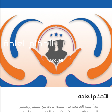
الأحكام العامة
Fil
Accueil
D'Ariane
الأحكام العامة
تبدأ السنة الجامعية في السبت الثالث من سبتمبر وتستمر
الدراسة ثلاثين أسبوعيًا، وتكون عطلة نصف السنة لمدة