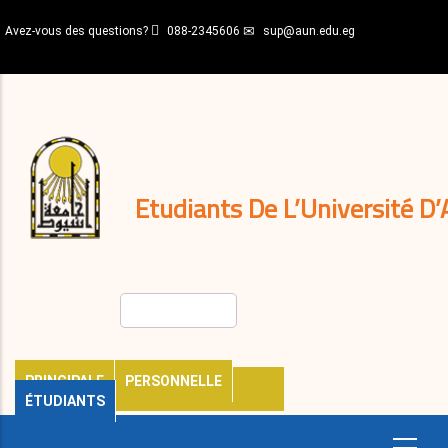
Aller
Avez-vous des questions?
088-2345606
sup@aun.edu.eg
au
contenu
N-
principal
Home
Règlements
&
décisions
Expatriés
Journal
Etudiants De L’Université D’
Rechercher
PRINCIPALE
PERSONNELLE
ÉTUDIANTS