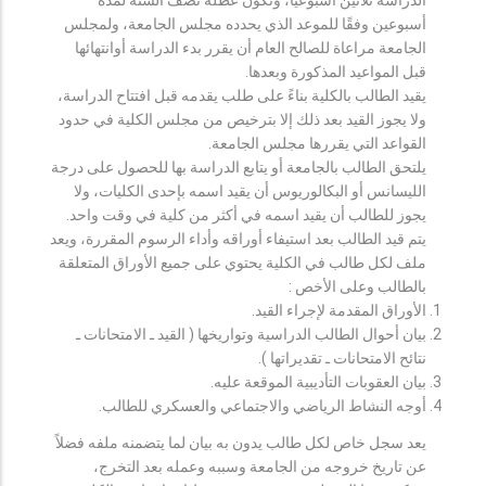
أسبوعين وفقًا للموعد الذي يحدده مجلس الجامعة، ولمجلس
الجامعة مراعاة للصالح العام أن يقرر بدء الدراسة أوانتهائها
قبل المواعيد المذكورة وبعدها.
يقيد الطالب بالكلية بناءً على طلب يقدمه قبل افتتاح الدراسة،
ولا يجوز القيد بعد ذلك إلا بترخيص من مجلس الكلية في حدود
القواعد التي يقررها مجلس الجامعة.
يلتحق الطالب بالجامعة أو يتابع الدراسة بها للحصول على درجة
الليسانس أو البكالوريوس أن يقيد اسمه بإحدى الكليات، ولا
يجوز للطالب أن يقيد اسمه في أكثر من كلية في وقت واحد.
يتم قيد الطالب بعد استيفاء أوراقه وأداء الرسوم المقررة، ويعد
ملف لكل طالب في الكلية يحتوي على جميع الأوراق المتعلقة
بالطالب وعلى الأخص :
الأوراق المقدمة لإجراء القيد.
بيان أحوال الطالب الدراسية وتواريخها ( القيد ـ الامتحانات ـ
نتائح الامتحانات ـ تقديراتها ).
بيان العقوبات التأديبية الموقعة عليه.
أوجه النشاط الرياضي والاجتماعي والعسكري للطالب.
يعد سجل خاص لكل طالب يدون به بيان لما يتضمنه ملفه فضلاً
عن تاريخ خروجه من الجامعة وسببه وعمله بعد التخرج،