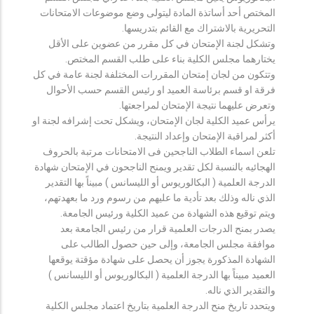
المختص أحد أساتذة المادة ليتولى وضع موضوعات الامتحانات
التحريرية بالاشتراك مع القائم بتدريسها.
وتشكل لجنة الإمتحان في كل مقرر من عضوين على الأقل
يختارهما مجلس الكلية بناء على طلب القسم المختص.
وتتكون من لجان إمتحان المقررات المختلفة لجنة عامة في كل
فرقة او قسم برئاسة العميد او رئيس القسم حسب الأحوال
وتعرض عليهما نتيجة الإمتحان لمراجعتها.
يرأس عميد الكلية لجان الإمتحان، ويشكل تحت إشرافه لجنة او
أكثر لمراقبة الإمتحان وإعداد النتيجة.
تلعن اسماء الطلاب الناجحين فى الامتحانات مرتبة بالحروف
الهجائيه بالنسبة لكل تقدير ويمنح الناجحون في الإمتحان شهادة
الدرجة العلمية ( البكالوريوس أو الليسانس ) مبيناً بها التقدير
الذي ناله وذلك بعد تأدية ما عليهم من رسوم ورد ما بعهدتهم،
ويتم توقيع هذه الشهادة من عميد الكلية ورئيس الجامعة.
يصدر بمنح الدرجات العلمية قرار من رئيس الجامعة بعد
موافقة مجلس الجامعة، وإلى حين حصول الطالب على
الشهادة المذكورة يجوز أن يحصل على شهادة مؤقتة يوقعها
العميد مبيناً بها الدرجة العلمية ( البكالوريوس أو الليسانس )
والتقدير الذي ناله.
ويتحدد تاريخ منح الدرجة العلمية بتاريخ اعتماد مجلس الكلية