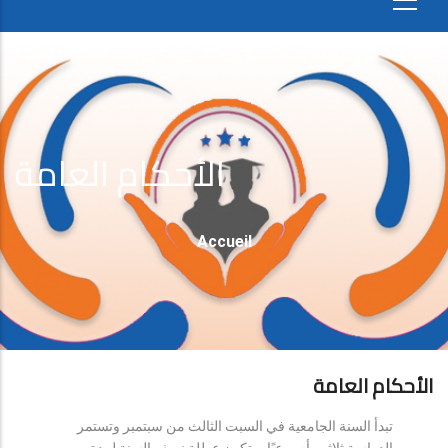
الأحكام العامة
Fil
Accueil
D'Ariane
الأحكام العامة
تبدأ السنة الجامعية في السبت الثالث من سبتمبر وتستمر
الدراسة ثلاثين أسبوعيًا، وتكون عطلة نصف السنة لمدة