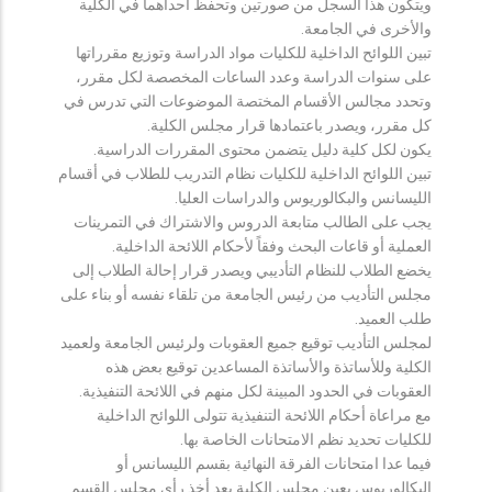
ويتكون هذا السجل من صورتين وتحفظ احداهما في الكلية
والأخرى في الجامعة.
تبين اللوائح الداخلية للكليات مواد الدراسة وتوزيع مقرراتها
على سنوات الدراسة وعدد الساعات المخصصة لكل مقرر،
وتحدد مجالس الأقسام المختصة الموضوعات التي تدرس في
كل مقرر، ويصدر باعتمادها قرار مجلس الكلية.
يكون لكل كلية دليل يتضمن محتوى المقررات الدراسية.
تبين اللوائح الداخلية للكليات نظام التدريب للطلاب في أقسام
الليسانس والبكالوريوس والدراسات العليا.
يجب على الطالب متابعة الدروس والاشتراك في التمرينات
العملية أو قاعات البحث وفقاً لأحكام اللائحة الداخلية.
يخضع الطلاب للنظام التأديبي ويصدر قرار إحالة الطلاب إلى
مجلس التأديب من رئيس الجامعة من تلقاء نفسه أو بناء على
طلب العميد.
لمجلس التأديب توقيع جميع العقوبات ولرئيس الجامعة ولعميد
الكلية وللأساتذة والأساتذة المساعدين توقيع بعض هذه
العقوبات في الحدود المبينة لكل منهم في اللائحة التنفيذية.
مع مراعاة أحكام اللائحة التنفيذية تتولى اللوائح الداخلية
للكليات تحديد نظم الامتحانات الخاصة بها.
فيما عدا امتحانات الفرقة النهائية بقسم الليسانس أو
البكالوريوس يعين مجلس الكلية بعد أخذ رأي مجلس القسم