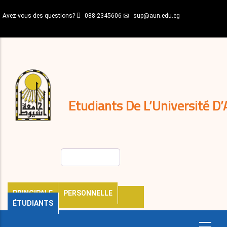
Aller
Avez-vous des questions?
088-2345606
sup@aun.edu.eg
au
contenu
N-
principal
Home
Règlements
&
décisions
Expatriés
Journal
Etudiants De L’Université D’
Rechercher
PRINCIPALE
PERSONNELLE
ÉTUDIANTS