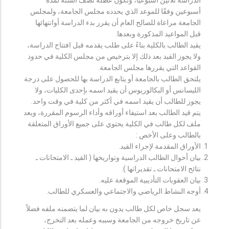
أسبوعين وفقًا للموعد الذي يحدده مجلس الجامعة، ولمجلس
الجامعة مراعاة للصالح العام أن يقرر بدء الدراسة أوانتهائها
قبل المواعيد المذكورة وبعدها.
يقيد الطالب بالكلية بناءً على طلب يقدمه قبل افتتاح الدراسة،
ولا يجوز القيد بعد ذلك إلا بترخيص من مجلس الكلية في حدود
القواعد التي يقررها مجلس الجامعة.
يلتحق الطالب بالجامعة أو يتابع الدراسة بها للحصول على درجة
الليسانس أو البكالوريوس أن يقيد اسمه بإحدى الكليات، ولا
يجوز للطالب أن يقيد اسمه في أكثر من كلية في وقت واحد.
يتم قيد الطالب بعد استيفاء أوراقه وأداء الرسوم المقررة، ويعد
ملف لكل طالب في الكلية يحتوي على جميع الأوراق المتعلقة
بالطالب وعلى الأخص :
الأوراق المقدمة لإجراء القيد.
بيان أحوال الطالب الدراسية وتواريخها ( القيد ـ الامتحانات ـ
نتائح الامتحانات ـ تقديراتها ).
بيان العقوبات التأديبية الموقعة عليه.
أوجه النشاط الرياضي والاجتماعي والعسكري للطالب.
يعد سجل خاص لكل طالب يدون به بيان لما يتضمنه ملفه فضلاً
عن تاريخ خروجه من الجامعة وسببه وعمله بعد التخرج،