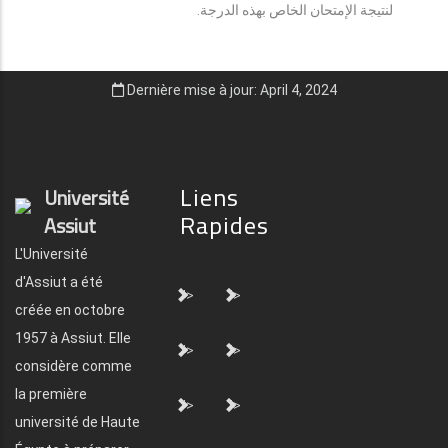
لنتيجة الإمتحان الخاص بهذه الدرجة.
Dernière mise à jour: April 4, 2024
Liens
Université
Rapides
Assiut
L'Université
d'Assiut a été
">
">
créée en octobre
1957 à Assiut. Elle
">
">
considère comme
la première
">
">
université de Haute