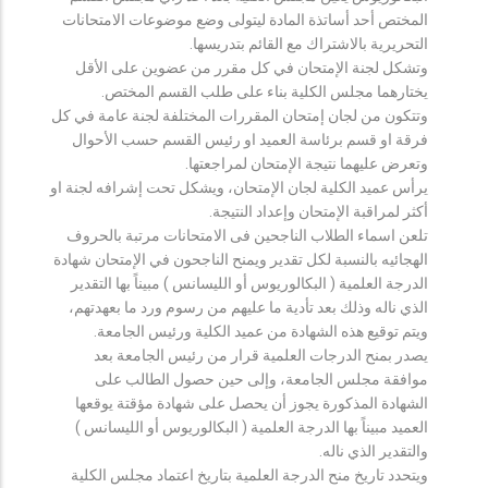
المختص أحد أساتذة المادة ليتولى وضع موضوعات الامتحانات
التحريرية بالاشتراك مع القائم بتدريسها.
وتشكل لجنة الإمتحان في كل مقرر من عضوين على الأقل
يختارهما مجلس الكلية بناء على طلب القسم المختص.
وتتكون من لجان إمتحان المقررات المختلفة لجنة عامة في كل
فرقة او قسم برئاسة العميد او رئيس القسم حسب الأحوال
وتعرض عليهما نتيجة الإمتحان لمراجعتها.
يرأس عميد الكلية لجان الإمتحان، ويشكل تحت إشرافه لجنة او
أكثر لمراقبة الإمتحان وإعداد النتيجة.
تلعن اسماء الطلاب الناجحين فى الامتحانات مرتبة بالحروف
الهجائيه بالنسبة لكل تقدير ويمنح الناجحون في الإمتحان شهادة
الدرجة العلمية ( البكالوريوس أو الليسانس ) مبيناً بها التقدير
الذي ناله وذلك بعد تأدية ما عليهم من رسوم ورد ما بعهدتهم،
ويتم توقيع هذه الشهادة من عميد الكلية ورئيس الجامعة.
يصدر بمنح الدرجات العلمية قرار من رئيس الجامعة بعد
موافقة مجلس الجامعة، وإلى حين حصول الطالب على
الشهادة المذكورة يجوز أن يحصل على شهادة مؤقتة يوقعها
العميد مبيناً بها الدرجة العلمية ( البكالوريوس أو الليسانس )
والتقدير الذي ناله.
ويتحدد تاريخ منح الدرجة العلمية بتاريخ اعتماد مجلس الكلية