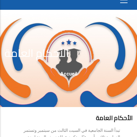
الأحكام العامة
Fil
Accueil
D'Ariane
الأحكام العامة
تبدأ السنة الجامعية في السبت الثالث من سبتمبر وتستمر
الدراسة ثلاثين أسبوعيًا، وتكون عطلة نصف السنة لمدة