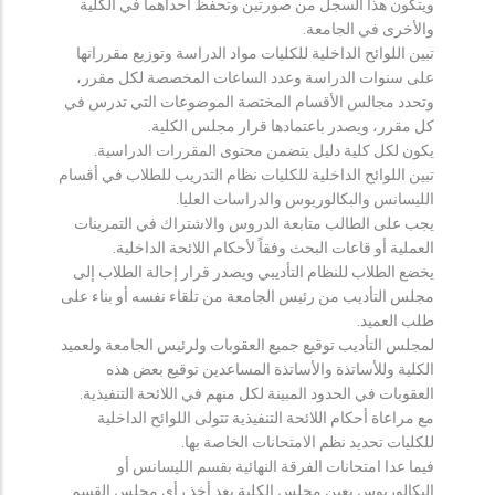
ويتكون هذا السجل من صورتين وتحفظ احداهما في الكلية
والأخرى في الجامعة.
تبين اللوائح الداخلية للكليات مواد الدراسة وتوزيع مقرراتها
على سنوات الدراسة وعدد الساعات المخصصة لكل مقرر،
وتحدد مجالس الأقسام المختصة الموضوعات التي تدرس في
كل مقرر، ويصدر باعتمادها قرار مجلس الكلية.
يكون لكل كلية دليل يتضمن محتوى المقررات الدراسية.
تبين اللوائح الداخلية للكليات نظام التدريب للطلاب في أقسام
الليسانس والبكالوريوس والدراسات العليا.
يجب على الطالب متابعة الدروس والاشتراك في التمرينات
العملية أو قاعات البحث وفقاً لأحكام اللائحة الداخلية.
يخضع الطلاب للنظام التأديبي ويصدر قرار إحالة الطلاب إلى
مجلس التأديب من رئيس الجامعة من تلقاء نفسه أو بناء على
طلب العميد.
لمجلس التأديب توقيع جميع العقوبات ولرئيس الجامعة ولعميد
الكلية وللأساتذة والأساتذة المساعدين توقيع بعض هذه
العقوبات في الحدود المبينة لكل منهم في اللائحة التنفيذية.
مع مراعاة أحكام اللائحة التنفيذية تتولى اللوائح الداخلية
للكليات تحديد نظم الامتحانات الخاصة بها.
فيما عدا امتحانات الفرقة النهائية بقسم الليسانس أو
البكالوريوس يعين مجلس الكلية بعد أخذ رأي مجلس القسم