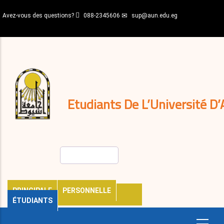
Aller
Avez-vous des questions?
088-2345606
sup@aun.edu.eg
au
contenu
N-
principal
Home
Règlements
&
décisions
Expatriés
Journal
Etudiants De L’Université D’
Rechercher
PRINCIPALE
PERSONNELLE
ÉTUDIANTS