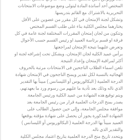
المختص أحد أساتذة المادة ليتولى وضع موضوعات الامتحانات
التحريرية بالاشتراك مع القائم بتدريسها.
وتشكل لجنة الإمتحان في كل مقرر من عضوين على الأقل
يختارهما مجلس الكلية بناء على طلب القسم المختص.
وتتكون من لجان إمتحان المقررات المختلفة لجنة عامة في كل
فرقة او قسم برئاسة العميد او رئيس القسم حسب الأحوال
وتعرض عليهما نتيجة الإمتحان لمراجعتها.
يرأس عميد الكلية لجان الإمتحان، ويشكل تحت إشرافه لجنة او
أكثر لمراقبة الإمتحان وإعداد النتيجة.
تلعن اسماء الطلاب الناجحين فى الامتحانات مرتبة بالحروف
الهجائيه بالنسبة لكل تقدير ويمنح الناجحون في الإمتحان شهادة
الدرجة العلمية ( البكالوريوس أو الليسانس ) مبيناً بها التقدير
الذي ناله وذلك بعد تأدية ما عليهم من رسوم ورد ما بعهدتهم،
ويتم توقيع هذه الشهادة من عميد الكلية ورئيس الجامعة.
يصدر بمنح الدرجات العلمية قرار من رئيس الجامعة بعد
موافقة مجلس الجامعة، وإلى حين حصول الطالب على
الشهادة المذكورة يجوز أن يحصل على شهادة مؤقتة يوقعها
العميد مبيناً بها الدرجة العلمية ( البكالوريوس أو الليسانس )
والتقدير الذي ناله.
ويتحدد تاريخ منح الدرجة العلمية بتاريخ اعتماد مجلس الكلية