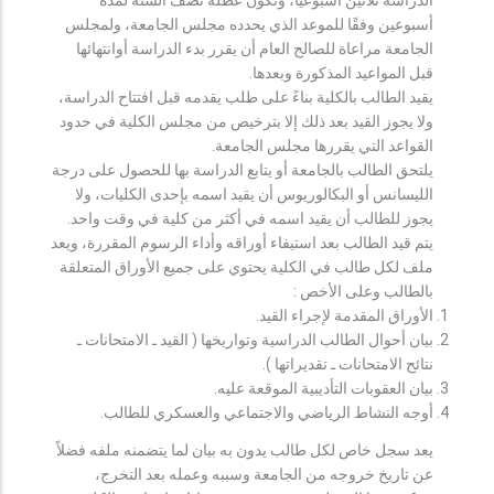
أسبوعين وفقًا للموعد الذي يحدده مجلس الجامعة، ولمجلس
الجامعة مراعاة للصالح العام أن يقرر بدء الدراسة أوانتهائها
قبل المواعيد المذكورة وبعدها.
يقيد الطالب بالكلية بناءً على طلب يقدمه قبل افتتاح الدراسة،
ولا يجوز القيد بعد ذلك إلا بترخيص من مجلس الكلية في حدود
القواعد التي يقررها مجلس الجامعة.
يلتحق الطالب بالجامعة أو يتابع الدراسة بها للحصول على درجة
الليسانس أو البكالوريوس أن يقيد اسمه بإحدى الكليات، ولا
يجوز للطالب أن يقيد اسمه في أكثر من كلية في وقت واحد.
يتم قيد الطالب بعد استيفاء أوراقه وأداء الرسوم المقررة، ويعد
ملف لكل طالب في الكلية يحتوي على جميع الأوراق المتعلقة
بالطالب وعلى الأخص :
الأوراق المقدمة لإجراء القيد.
بيان أحوال الطالب الدراسية وتواريخها ( القيد ـ الامتحانات ـ
نتائح الامتحانات ـ تقديراتها ).
بيان العقوبات التأديبية الموقعة عليه.
أوجه النشاط الرياضي والاجتماعي والعسكري للطالب.
يعد سجل خاص لكل طالب يدون به بيان لما يتضمنه ملفه فضلاً
عن تاريخ خروجه من الجامعة وسببه وعمله بعد التخرج،