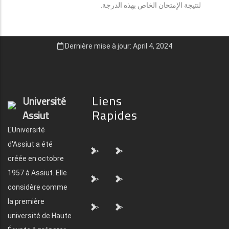
لنتيجة الإمتحان الخاص بهذه الدرجة.
Dernière mise à jour: April 4, 2024
Liens
Université
Rapides
Assiut
L'Université
d'Assiut a été
">
">
créée en octobre
1957 à Assiut. Elle
">
">
considère comme
la première
">
">
université de Haute