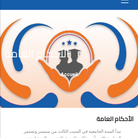
الأحكام العامة
Fil
Accueil
D'Ariane
الأحكام العامة
تبدأ السنة الجامعية في السبت الثالث من سبتمبر وتستمر
الدراسة ثلاثين أسبوعيًا، وتكون عطلة نصف السنة لمدة