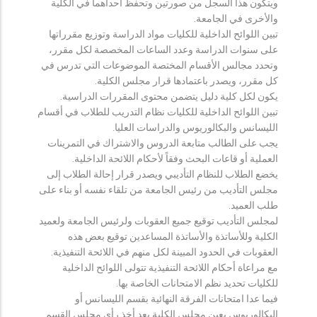
ويتكون هذا السجل من صورتين وتحفظ احداهما في الكلية
والأخرى في الجامعة.
تبين اللوائح الداخلية للكليات مواد الدراسة وتوزيع مقرراتها
على سنوات الدراسة وعدد الساعات المخصصة لكل مقرر،
وتحدد مجالس الأقسام المختصة الموضوعات التي تدرس في
كل مقرر، ويصدر باعتمادها قرار مجلس الكلية.
يكون لكل كلية دليل يتضمن محتوى المقررات الدراسية.
تبين اللوائح الداخلية للكليات نظام التدريب للطلاب في أقسام
الليسانس والبكالوريوس والدراسات العليا.
يجب على الطالب متابعة الدروس والاشتراك في التمرينات
العملية أو قاعات البحث وفقاً لأحكام اللائحة الداخلية.
يخضع الطلاب للنظام التأديبي ويصدر قرار إحالة الطلاب إلى
مجلس التأديب من رئيس الجامعة من تلقاء نفسه أو بناء على
طلب العميد.
لمجلس التأديب توقيع جميع العقوبات ولرئيس الجامعة ولعميد
الكلية وللأساتذة والأساتذة المساعدين توقيع بعض هذه
العقوبات في الحدود المبينة لكل منهم في اللائحة التنفيذية.
مع مراعاة أحكام اللائحة التنفيذية تتولى اللوائح الداخلية
للكليات تحديد نظم الامتحانات الخاصة بها.
فيما عدا امتحانات الفرقة النهائية بقسم الليسانس أو
البكالوريوس يعين مجلس الكلية بعد أخذ رأي مجلس القسم