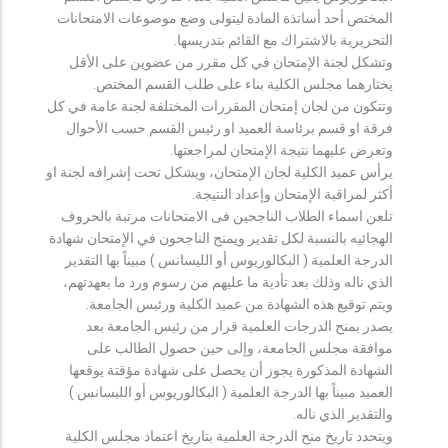
المختص أحد أساتذة المادة ليتولى وضع موضوعات الامتحانات
التحريرية بالاشتراك مع القائم بتدريسها.
وتشكل لجنة الإمتحان في كل مقرر من عضوين على الأقل
يختارهما مجلس الكلية بناء على طلب القسم المختص.
وتتكون من لجان إمتحان المقررات المختلفة لجنة عامة في كل
فرقة او قسم برئاسة العميد او رئيس القسم حسب الأحوال
وتعرض عليهما نتيجة الإمتحان لمراجعتها.
يرأس عميد الكلية لجان الإمتحان، ويشكل تحت إشرافه لجنة او
أكثر لمراقبة الإمتحان وإعداد النتيجة.
تلعن اسماء الطلاب الناجحين فى الامتحانات مرتبة بالحروف
الهجائيه بالنسبة لكل تقدير ويمنح الناجحون في الإمتحان شهادة
الدرجة العلمية ( البكالوريوس أو الليسانس ) مبيناً بها التقدير
الذي ناله وذلك بعد تأدية ما عليهم من رسوم ورد ما بعهدتهم،
ويتم توقيع هذه الشهادة من عميد الكلية ورئيس الجامعة.
يصدر بمنح الدرجات العلمية قرار من رئيس الجامعة بعد
موافقة مجلس الجامعة، وإلى حين حصول الطالب على
الشهادة المذكورة يجوز أن يحصل على شهادة مؤقتة يوقعها
العميد مبيناً بها الدرجة العلمية ( البكالوريوس أو الليسانس )
والتقدير الذي ناله.
ويتحدد تاريخ منح الدرجة العلمية بتاريخ اعتماد مجلس الكلية