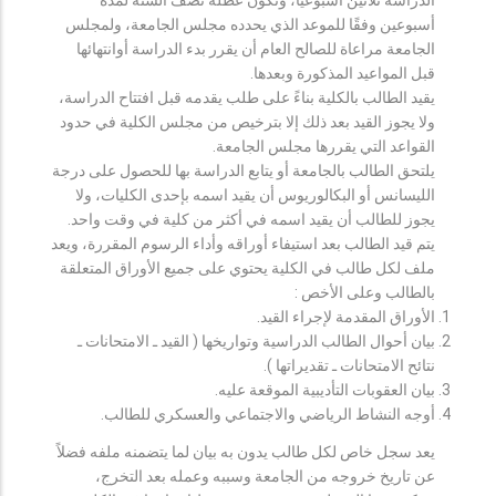
أسبوعين وفقًا للموعد الذي يحدده مجلس الجامعة، ولمجلس
الجامعة مراعاة للصالح العام أن يقرر بدء الدراسة أوانتهائها
قبل المواعيد المذكورة وبعدها.
يقيد الطالب بالكلية بناءً على طلب يقدمه قبل افتتاح الدراسة،
ولا يجوز القيد بعد ذلك إلا بترخيص من مجلس الكلية في حدود
القواعد التي يقررها مجلس الجامعة.
يلتحق الطالب بالجامعة أو يتابع الدراسة بها للحصول على درجة
الليسانس أو البكالوريوس أن يقيد اسمه بإحدى الكليات، ولا
يجوز للطالب أن يقيد اسمه في أكثر من كلية في وقت واحد.
يتم قيد الطالب بعد استيفاء أوراقه وأداء الرسوم المقررة، ويعد
ملف لكل طالب في الكلية يحتوي على جميع الأوراق المتعلقة
بالطالب وعلى الأخص :
الأوراق المقدمة لإجراء القيد.
بيان أحوال الطالب الدراسية وتواريخها ( القيد ـ الامتحانات ـ
نتائح الامتحانات ـ تقديراتها ).
بيان العقوبات التأديبية الموقعة عليه.
أوجه النشاط الرياضي والاجتماعي والعسكري للطالب.
يعد سجل خاص لكل طالب يدون به بيان لما يتضمنه ملفه فضلاً
عن تاريخ خروجه من الجامعة وسببه وعمله بعد التخرج،