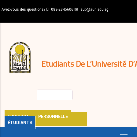
Aller
Avez-vous des questions?
088-2345606
sup@aun.edu.eg
au
contenu
N-
principal
Home
Règlements
&
décisions
Expatriés
Journal
Etudiants De L’Université D’
Rechercher
PRINCIPALE
PERSONNELLE
ÉTUDIANTS