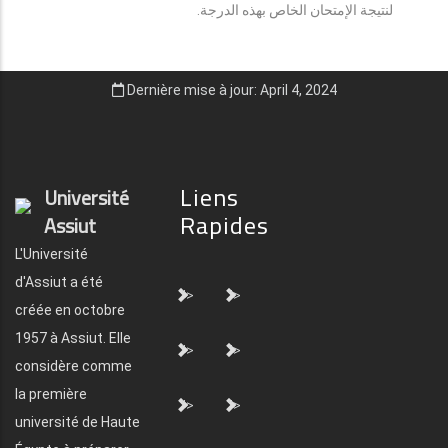
لنتيجة الإمتحان الخاص بهذه الدرجة.
Dernière mise à jour: April 4, 2024
Liens
Université
Rapides
Assiut
L'Université
d'Assiut a été
">
">
créée en octobre
1957 à Assiut. Elle
">
">
considère comme
la première
">
">
université de Haute