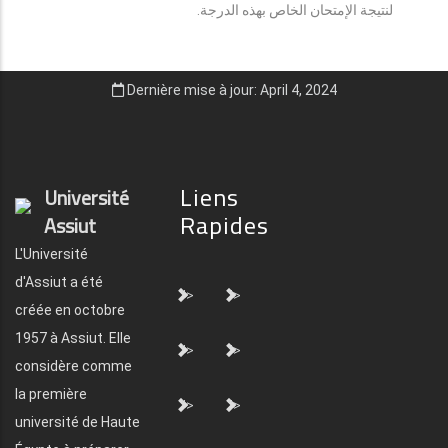
لنتيجة الإمتحان الخاص بهذه الدرجة.
Dernière mise à jour: April 4, 2024
Liens
Université
Rapides
Assiut
L'Université
d'Assiut a été
">
">
créée en octobre
1957 à Assiut. Elle
">
">
considère comme
la première
">
">
université de Haute