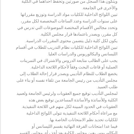
ويتكون هذا السجل من صورتين وتحفظ احداهما في الكلية
والأخرى في الجامعة.
تبين اللوائح الداخلية للكليات مواد الدراسة وتوزيع مقرراتها
على سنوات الدراسة وعدد الساعات المخصصة لكل مقرر،
وتحدد مجالس الأقسام المختصة الموضوعات التي تدرس في
كل مقرر، ويصدر باعتمادها قرار مجلس الكلية.
يكون لكل كلية دليل يتضمن محتوى المقررات الدراسية.
تبين اللوائح الداخلية للكليات نظام التدريب للطلاب في أقسام
الليسانس والبكالوريوس والدراسات العليا.
يجب على الطالب متابعة الدروس والاشتراك في التمرينات
العملية أو قاعات البحث وفقاً لأحكام اللائحة الداخلية.
يخضع الطلاب للنظام التأديبي ويصدر قرار إحالة الطلاب إلى
مجلس التأديب من رئيس الجامعة من تلقاء نفسه أو بناء على
طلب العميد.
لمجلس التأديب توقيع جميع العقوبات ولرئيس الجامعة ولعميد
الكلية وللأساتذة والأساتذة المساعدين توقيع بعض هذه
العقوبات في الحدود المبينة لكل منهم في اللائحة التنفيذية.
مع مراعاة أحكام اللائحة التنفيذية تتولى اللوائح الداخلية
للكليات تحديد نظم الامتحانات الخاصة بها.
فيما عدا امتحانات الفرقة النهائية بقسم الليسانس أو
البكالوريوس يعين مجلس الكلية بعد أخذ رأي مجلس القسم