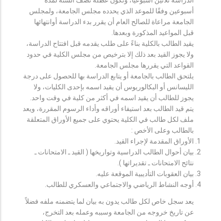
أسبوعين وفقًا للموعد الذي يحدده مجلس الجامعة، ولمجلس
الجامعة مراعاة للصالح العام أن يقرر بدء الدراسة أوانتهائها
قبل المواعيد المذكورة وبعدها.
يقيد الطالب بالكلية بناءً على طلب يقدمه قبل افتتاح الدراسة،
ولا يجوز القيد بعد ذلك إلا بترخيص من مجلس الكلية في حدود
القواعد التي يقررها مجلس الجامعة.
يلتحق الطالب بالجامعة أو يتابع الدراسة بها للحصول على درجة
الليسانس أو البكالوريوس أن يقيد اسمه بإحدى الكليات، ولا
يجوز للطالب أن يقيد اسمه في أكثر من كلية في وقت واحد.
يتم قيد الطالب بعد استيفاء أوراقه وأداء الرسوم المقررة، ويعد
ملف لكل طالب في الكلية يحتوي على جميع الأوراق المتعلقة
بالطالب وعلى الأخص :
الأوراق المقدمة لإجراء القيد.
بيان أحوال الطالب الدراسية وتواريخها ( القيد ـ الامتحانات ـ
نتائح الامتحانات ـ تقديراتها ).
بيان العقوبات التأديبية الموقعة عليه.
أوجه النشاط الرياضي والاجتماعي والعسكري للطالب.
يعد سجل خاص لكل طالب يدون به بيان لما يتضمنه ملفه فضلاً
عن تاريخ خروجه من الجامعة وسببه وعمله بعد التخرج،