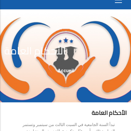
الأحكام العامة
Fil
Accueil
D'Ariane
الأحكام العامة
تبدأ السنة الجامعية في السبت الثالث من سبتمبر وتستمر
الدراسة ثلاثين أسبوعيًا، وتكون عطلة نصف السنة لمدة