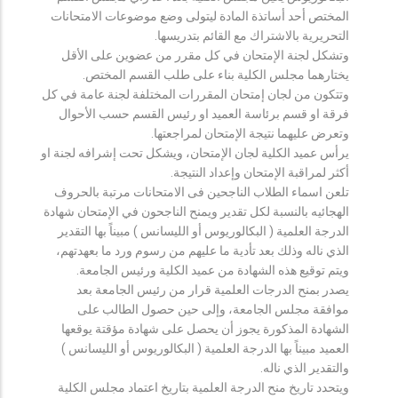
المختص أحد أساتذة المادة ليتولى وضع موضوعات الامتحانات
التحريرية بالاشتراك مع القائم بتدريسها.
وتشكل لجنة الإمتحان في كل مقرر من عضوين على الأقل
يختارهما مجلس الكلية بناء على طلب القسم المختص.
وتتكون من لجان إمتحان المقررات المختلفة لجنة عامة في كل
فرقة او قسم برئاسة العميد او رئيس القسم حسب الأحوال
وتعرض عليهما نتيجة الإمتحان لمراجعتها.
يرأس عميد الكلية لجان الإمتحان، ويشكل تحت إشرافه لجنة او
أكثر لمراقبة الإمتحان وإعداد النتيجة.
تلعن اسماء الطلاب الناجحين فى الامتحانات مرتبة بالحروف
الهجائيه بالنسبة لكل تقدير ويمنح الناجحون في الإمتحان شهادة
الدرجة العلمية ( البكالوريوس أو الليسانس ) مبيناً بها التقدير
الذي ناله وذلك بعد تأدية ما عليهم من رسوم ورد ما بعهدتهم،
ويتم توقيع هذه الشهادة من عميد الكلية ورئيس الجامعة.
يصدر بمنح الدرجات العلمية قرار من رئيس الجامعة بعد
موافقة مجلس الجامعة، وإلى حين حصول الطالب على
الشهادة المذكورة يجوز أن يحصل على شهادة مؤقتة يوقعها
العميد مبيناً بها الدرجة العلمية ( البكالوريوس أو الليسانس )
والتقدير الذي ناله.
ويتحدد تاريخ منح الدرجة العلمية بتاريخ اعتماد مجلس الكلية