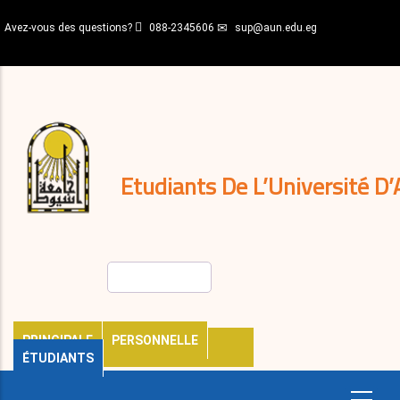
Aller
Avez-vous des questions?
088-2345606
sup@aun.edu.eg
au
contenu
N-
principal
Home
Règlements
&
décisions
Expatriés
Journal
Etudiants De L’Université D’
Rechercher
PRINCIPALE
PERSONNELLE
ÉTUDIANTS