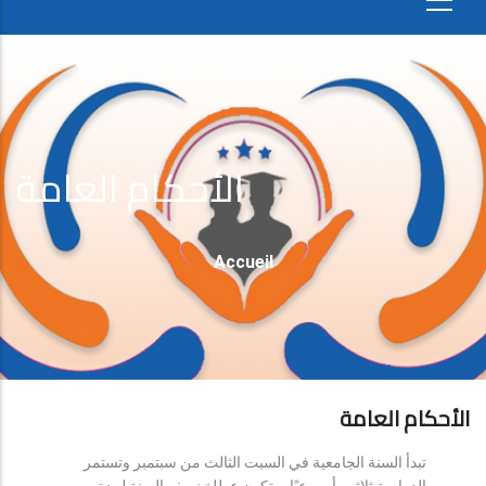
الأحكام العامة
Fil
Accueil
D'Ariane
الأحكام العامة
تبدأ السنة الجامعية في السبت الثالث من سبتمبر وتستمر
الدراسة ثلاثين أسبوعيًا، وتكون عطلة نصف السنة لمدة