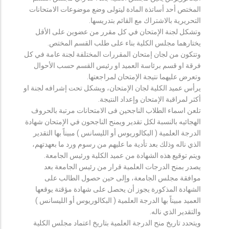
المختص أحد أساتذة المادة ليتولى وضع موضوعات الامتحانات
التحريرية بالاشتراك مع القائم بتدريسها.
وتشكل لجنة الإمتحان في كل مقرر من عضوين على الأقل
يختارهما مجلس الكلية بناء على طلب القسم المختص.
وتتكون من لجان إمتحان المقررات المختلفة لجنة عامة في كل
فرقة او قسم برئاسة العميد او رئيس القسم حسب الأحوال
وتعرض عليهما نتيجة الإمتحان لمراجعتها.
يرأس عميد الكلية لجان الإمتحان، ويشكل تحت إشرافه لجنة او
أكثر لمراقبة الإمتحان وإعداد النتيجة.
تلعن اسماء الطلاب الناجحين فى الامتحانات مرتبة بالحروف
الهجائيه بالنسبة لكل تقدير ويمنح الناجحون في الإمتحان شهادة
الدرجة العلمية ( البكالوريوس أو الليسانس ) مبيناً بها التقدير
الذي ناله وذلك بعد تأدية ما عليهم من رسوم ورد ما بعهدتهم،
ويتم توقيع هذه الشهادة من عميد الكلية ورئيس الجامعة.
يصدر بمنح الدرجات العلمية قرار من رئيس الجامعة بعد
موافقة مجلس الجامعة، وإلى حين حصول الطالب على
الشهادة المذكورة يجوز أن يحصل على شهادة مؤقتة يوقعها
العميد مبيناً بها الدرجة العلمية ( البكالوريوس أو الليسانس )
والتقدير الذي ناله.
ويتحدد تاريخ منح الدرجة العلمية بتاريخ اعتماد مجلس الكلية