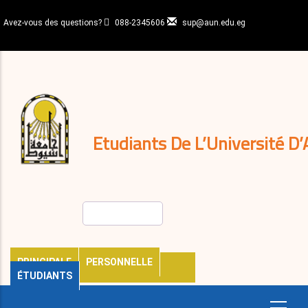
Aller
au
Avez-vous des questions?
088-2345606
sup@aun.edu.eg
contenu
N-
principal
Home
Règlements
&
décisions
Expatriés
Journal
Etudiants De L’Université D’
Rechercher
PRINCIPALE
PERSONNELLE
ÉTUDIANTS