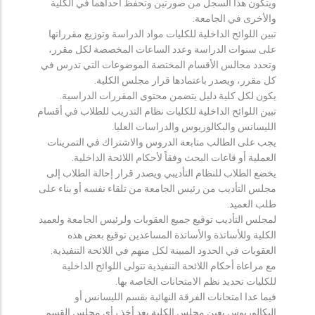
ويتكون هذا السجل من صورتين وتحفظ احداهما في الكلية
والأخرى في الجامعة.
تبين اللوائح الداخلية للكليات مواد الدراسة وتوزيع مقرراتها
على سنوات الدراسة وعدد الساعات المخصصة لكل مقرر،
وتحدد مجالس الأقسام المختصة الموضوعات التي تدرس في
كل مقرر، ويصدر باعتمادها قرار مجلس الكلية.
يكون لكل كلية دليل يتضمن محتوى المقررات الدراسية.
تبين اللوائح الداخلية للكليات نظام التدريب للطلاب في أقسام
الليسانس والبكالوريوس والدراسات العليا.
يجب على الطالب متابعة الدروس والاشتراك في التمرينات
العملية أو قاعات البحث وفقاً لأحكام اللائحة الداخلية.
يخضع الطلاب للنظام التأديبي ويصدر قرار إحالة الطلاب إلى
مجلس التأديب من رئيس الجامعة من تلقاء نفسه أو بناء على
طلب العميد.
لمجلس التأديب توقيع جميع العقوبات ولرئيس الجامعة ولعميد
الكلية وللأساتذة والأساتذة المساعدين توقيع بعض هذه
العقوبات في الحدود المبينة لكل منهم في اللائحة التنفيذية.
مع مراعاة أحكام اللائحة التنفيذية تتولى اللوائح الداخلية
للكليات تحديد نظم الامتحانات الخاصة بها.
فيما عدا امتحانات الفرقة النهائية بقسم الليسانس أو
البكالوريوس يعين مجلس الكلية بعد أخذ رأي مجلس القسم