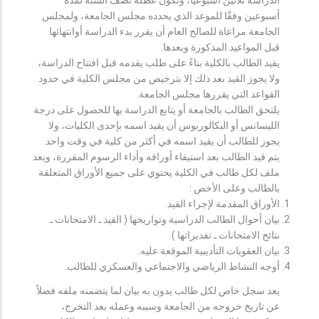
أسبوعين وفقًا للموعد الذي يحدده مجلس الجامعة، ولمجلس
الجامعة مراعاة للصالح العام أن يقرر بدء الدراسة أوانتهائها
قبل المواعيد المذكورة وبعدها.
يقيد الطالب بالكلية بناءً على طلب يقدمه قبل افتتاح الدراسة،
ولا يجوز القيد بعد ذلك إلا بترخيص من مجلس الكلية في حدود
القواعد التي يقررها مجلس الجامعة.
يلتحق الطالب بالجامعة أو يتابع الدراسة بها للحصول على درجة
الليسانس أو البكالوريوس أن يقيد اسمه بإحدى الكليات، ولا
يجوز للطالب أن يقيد اسمه في أكثر من كلية في وقت واحد.
يتم قيد الطالب بعد استيفاء أوراقه وأداء الرسوم المقررة، ويعد
ملف لكل طالب في الكلية يحتوي على جميع الأوراق المتعلقة
بالطالب وعلى الأخص :
الأوراق المقدمة لإجراء القيد.
بيان أحوال الطالب الدراسية وتواريخها ( القيد ـ الامتحانات ـ
نتائح الامتحانات ـ تقديراتها ).
بيان العقوبات التأديبية الموقعة عليه.
أوجه النشاط الرياضي والاجتماعي والعسكري للطالب.
يعد سجل خاص لكل طالب يدون به بيان لما يتضمنه ملفه فضلاً
عن تاريخ خروجه من الجامعة وسببه وعمله بعد التخرج،