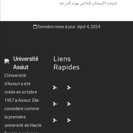
لنتيجة الإمتحان الخاص بهذه الدرجة.
Dernière mise à jour: April 4, 2024
Liens
Université
Rapides
Assiut
L'Université
d'Assiut a été
">
">
créée en octobre
1957 à Assiut. Elle
">
">
considère comme
la première
">
">
université de Haute