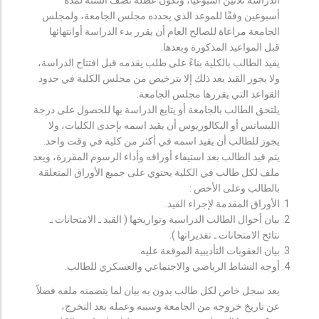
أسبوعين وفقًا للموعد الذي يحدده مجلس الجامعة، ولمجلس
الجامعة مراعاة للصالح العام أن يقرر بدء الدراسة أوانتهائها
قبل المواعيد المذكورة وبعدها.
يقيد الطالب بالكلية بناءً على طلب يقدمه قبل افتتاح الدراسة،
ولا يجوز القيد بعد ذلك إلا بترخيص من مجلس الكلية في حدود
القواعد التي يقررها مجلس الجامعة.
يلتحق الطالب بالجامعة أو يتابع الدراسة بها للحصول على درجة
الليسانس أو البكالوريوس أن يقيد اسمه بإحدى الكليات، ولا
يجوز للطالب أن يقيد اسمه في أكثر من كلية في وقت واحد.
يتم قيد الطالب بعد استيفاء أوراقه وأداء الرسوم المقررة، ويعد
ملف لكل طالب في الكلية يحتوي على جميع الأوراق المتعلقة
بالطالب وعلى الأخص :
الأوراق المقدمة لإجراء القيد.
بيان أحوال الطالب الدراسية وتواريخها ( القيد ـ الامتحانات ـ
نتائح الامتحانات ـ تقديراتها ).
بيان العقوبات التأديبية الموقعة عليه.
أوجه النشاط الرياضي والاجتماعي والعسكري للطالب.
يعد سجل خاص لكل طالب يدون به بيان لما يتضمنه ملفه فضلاً
عن تاريخ خروجه من الجامعة وسببه وعمله بعد التخرج،