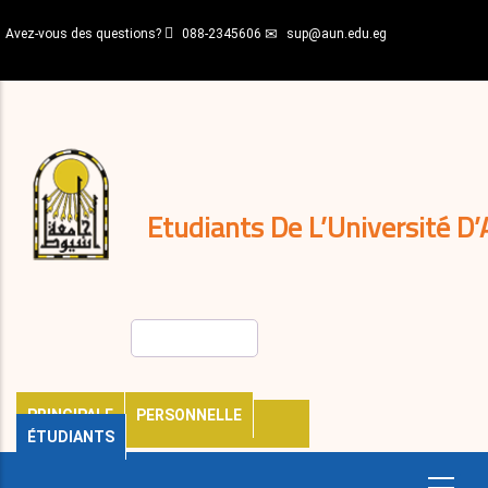
Aller
Avez-vous des questions?
088-2345606
sup@aun.edu.eg
au
contenu
N-
principal
Home
Règlements
&
décisions
Expatriés
Journal
Etudiants De L’Université D’
Rechercher
PRINCIPALE
PERSONNELLE
ÉTUDIANTS