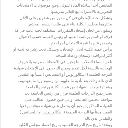
المختص أحد أساتذة المادة ليتولى وضع موضوعات الامتحانات
التحريرية بالاشتراك مع القائم بتدريسها.
وتشكل لجنة الإمتحان في كل مقرر من عضوين على الأقل
يختارهما مجلس الكلية بناء على طلب القسم المختص.
وتتكون من لجان إمتحان المقررات المختلفة لجنة عامة في كل
فرقة او قسم برئاسة العميد او رئيس القسم حسب الأحوال
وتعرض عليهما نتيجة الإمتحان لمراجعتها.
يرأس عميد الكلية لجان الإمتحان، ويشكل تحت إشرافه لجنة او
أكثر لمراقبة الإمتحان وإعداد النتيجة.
تلعن اسماء الطلاب الناجحين فى الامتحانات مرتبة بالحروف
الهجائيه بالنسبة لكل تقدير ويمنح الناجحون في الإمتحان شهادة
الدرجة العلمية ( البكالوريوس أو الليسانس ) مبيناً بها التقدير
الذي ناله وذلك بعد تأدية ما عليهم من رسوم ورد ما بعهدتهم،
ويتم توقيع هذه الشهادة من عميد الكلية ورئيس الجامعة.
يصدر بمنح الدرجات العلمية قرار من رئيس الجامعة بعد
موافقة مجلس الجامعة، وإلى حين حصول الطالب على
الشهادة المذكورة يجوز أن يحصل على شهادة مؤقتة يوقعها
العميد مبيناً بها الدرجة العلمية ( البكالوريوس أو الليسانس )
والتقدير الذي ناله.
ويتحدد تاريخ منح الدرجة العلمية بتاريخ اعتماد مجلس الكلية