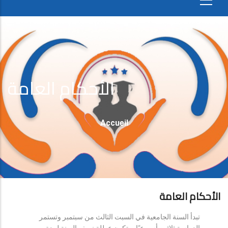
الأحكام العامة
Fil
Accueil
D'Ariane
الأحكام العامة
تبدأ السنة الجامعية في السبت الثالث من سبتمبر وتستمر
الدراسة ثلاثين أسبوعيًا، وتكون عطلة نصف السنة لمدة