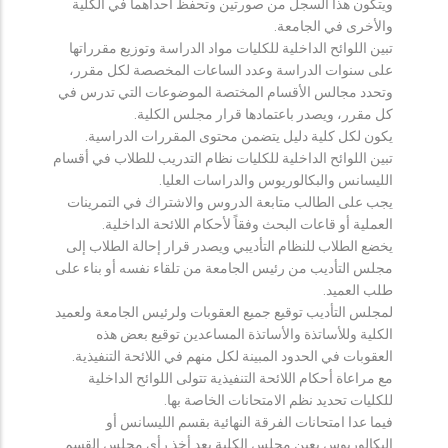
ويتكون هذا السجل من صورتين وتحفظ احداهما في الكلية
والأخرى في الجامعة.
تبين اللوائح الداخلية للكليات مواد الدراسة وتوزيع مقرراتها
على سنوات الدراسة وعدد الساعات المخصصة لكل مقرر،
وتحدد مجالس الأقسام المختصة الموضوعات التي تدرس في
كل مقرر، ويصدر باعتمادها قرار مجلس الكلية.
يكون لكل كلية دليل يتضمن محتوى المقررات الدراسية.
تبين اللوائح الداخلية للكليات نظام التدريب للطلاب في أقسام
الليسانس والبكالوريوس والدراسات العليا.
يجب على الطالب متابعة الدروس والاشتراك في التمرينات
العملية أو قاعات البحث وفقاً لأحكام اللائحة الداخلية.
يخضع الطلاب للنظام التأديبي ويصدر قرار إحالة الطلاب إلى
مجلس التأديب من رئيس الجامعة من تلقاء نفسه أو بناء على
طلب العميد.
لمجلس التأديب توقيع جميع العقوبات ولرئيس الجامعة ولعميد
الكلية وللأساتذة والأساتذة المساعدين توقيع بعض هذه
العقوبات في الحدود المبينة لكل منهم في اللائحة التنفيذية.
مع مراعاة أحكام اللائحة التنفيذية تتولى اللوائح الداخلية
للكليات تحديد نظم الامتحانات الخاصة بها.
فيما عدا امتحانات الفرقة النهائية بقسم الليسانس أو
البكالوريوس يعين مجلس الكلية بعد أخذ رأي مجلس القسم