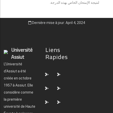
لنتيجة الإمتحان الخاص بهذه الدرجة.
Dernière mise à jour: April 4, 2024
Liens
Université
Rapides
Assiut
L'Université
d'Assiut a été
">
">
créée en octobre
1957 à Assiut. Elle
">
">
considère comme
la première
">
">
université de Haute