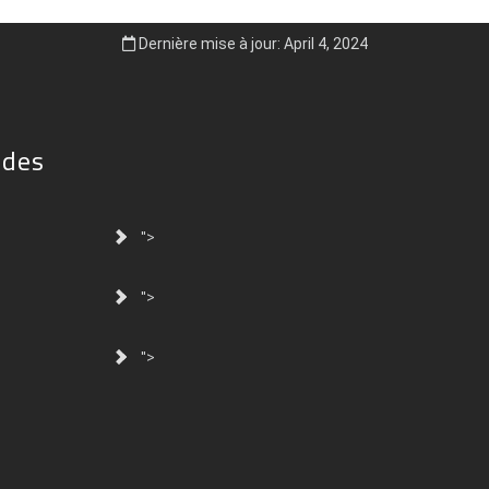
Dernière mise à jour: April 4, 2024
ides
">
">
">