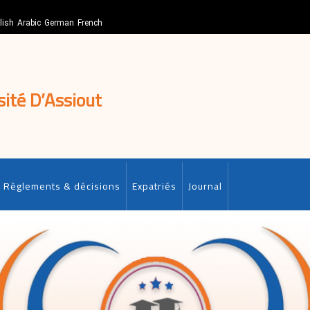
lish
Arabic
German
French
sité D’Assiout
Règlements & décisions
Expatriés
Journal