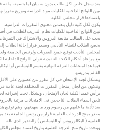
يعد سجل خاص لكل طالب يدون به بيان لما يتضمنه ملفه فض
تبين اللوائح الداخلية للكليات مواد الدراسة وتوزيع مق
باعتمادها قرار مجلس الكلية.
يكون لكل كلية دليل يتضمن محتوى المقررات الدراسية.
تبين اللوائح الداخلية للكليات نظام التدريب للطلاب في أق
يجب على الطالب متابعة الدروس والاشتراك في التمرينات الع
يخضع الطلاب للنظام التأديبي ويصدر قرار إحالة الطلاب إ
لمجلس التأديب توقيع جميع العقوبات ولرئيس الجامعة ولعميد
مع مراعاة أحكام اللائحة التنفيذية تتولى اللوائح الداخلية ل
فيما عدا امتحانات الفرقة النهائية بقسم الليسانس أو ال
القائم بتدريسها.
وتشكل لجنة الإمتحان في كل مقرر من عضوين على الأقل 
وتتكون من لجان إمتحان المقررات المختلفة لجنة عامة في
يرأس عميد الكلية لجان الإمتحان، ويشكل تحت إشرافه لجنة ا
تلعن اسماء الطلاب الناجحين فى الامتحانات مرتبة بالحروف ال
بعد تأدية ما عليهم من رسوم ورد ما بعهدتهم، ويتم توقيع ه
يصدر بمنح الدرجات العلمية قرار من رئيس الجامعة بعد مو
العلمية ( البكالوريوس أو الليسانس ) والتقدير الذي ناله.
ويتحدد تاريخ منح الدرجة العلمية بتاريخ اعتماد مجلس الكلية