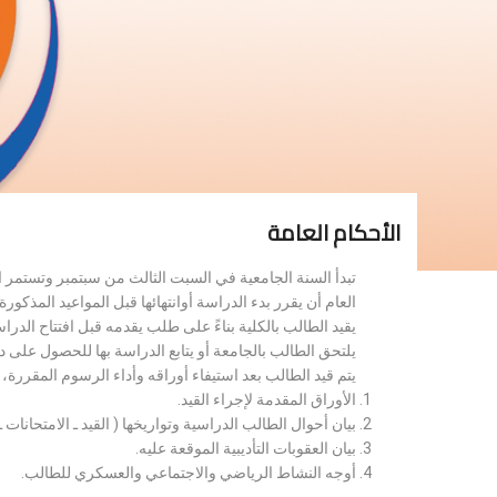
الأحكام العامة
تبدأ السنة الجامعية في السبت الثالث من سبتمبر وتستمر 
العام أن يقرر بدء الدراسة أوانتهائها قبل المواعيد المذكورة 
يقيد الطالب بالكلية بناءً على طلب يقدمه قبل افتتاح الدر
يلتحق الطالب بالجامعة أو يتابع الدراسة بها للحصول على 
يتم قيد الطالب بعد استيفاء أوراقه وأداء الرسوم المقررة
الأوراق المقدمة لإجراء القيد.
بيان أحوال الطالب الدراسية وتواريخها ( القيد ـ الامتحانات ـ ن
بيان العقوبات التأديبية الموقعة عليه.
أوجه النشاط الرياضي والاجتماعي والعسكري للطالب.