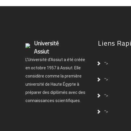
Liens Rap
Université
Assiut
L'Université d'Assiut a été créée
">
en octobre 1957 à Assiut. Elle
considère comme la première
">
université de Haute Égypte à
préparer des diplômés avec des
">
connaissances scientifiques.
">