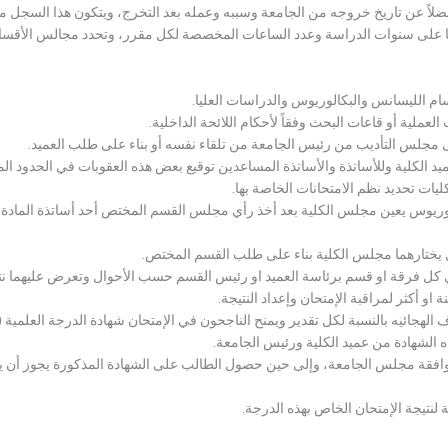
لاً عن تاريخ خروجه من الجامعة وسببه وعمله بعد التخرج، ويتكون هذا السجل م
رراتها على سنوات الدراسة وعدد الساعات المخصصة لكل مقرر، وتحدد مجالس الأ
سام الليسانس والبكالوريوس والدراسات العليا.
ملية أو قاعات البحث وفقاً لأحكام اللائحة الداخلية.
لى مجلس التأديب من رئيس الجامعة من تلقاء نفسه أو بناء على طلب العميد.
 الكلية وللأساتذة والأساتذة المساعدين توقيع بعض هذه العقوبات في الحدود المبين
لكليات تحديد نظم الامتحانات الخاصة بها.
بكالوريوس يعين مجلس الكلية بعد أخذ رأي مجلس القسم المختص أحد أساتذة المادة
يختارهما مجلس الكلية بناء على طلب القسم المختص.
 كل فرقة او قسم برئاسة العميد او رئيس القسم حسب الأحوال وتعرض عليهما نتيج
و أكثر لمراقبة الإمتحان وإعداد النتيجة.
هجائيه بالنسبة لكل تقدير ويمنح الناجحون في الإمتحان شهادة الدرجة العلمية ( الب
ذه الشهادة من عميد الكلية ورئيس الجامعة.
افقة مجلس الجامعة، وإلى حين حصول الطالب على الشهادة المذكورة يجوز أن يحصل
 لنتيجة الإمتحان الخاص بهذه الدرجة.