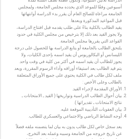
أسبوعين وفقًا للموعد الذي يحدده مجلس الجامعة، ولمجلس
الجامعة مراعاة للصالح العام أن يقرر بدء الدراسة أوانتهائها
قبل المواعيد المذكورة وبعدها.
يقيد الطالب بالكلية بناءً على طلب يقدمه قبل افتتاح الدراسة،
ولا يجوز القيد بعد ذلك إلا بترخيص من مجلس الكلية في حدود
القواعد التي يقررها مجلس الجامعة.
يلتحق الطالب بالجامعة أو يتابع الدراسة بها للحصول على درجة
الليسانس أو البكالوريوس أن يقيد اسمه بإحدى الكليات، ولا
يجوز للطالب أن يقيد اسمه في أكثر من كلية في وقت واحد.
يتم قيد الطالب بعد استيفاء أوراقه وأداء الرسوم المقررة، ويعد
ملف لكل طالب في الكلية يحتوي على جميع الأوراق المتعلقة
بالطالب وعلى الأخص :
الأوراق المقدمة لإجراء القيد.
بيان أحوال الطالب الدراسية وتواريخها ( القيد ـ الامتحانات ـ
نتائح الامتحانات ـ تقديراتها ).
بيان العقوبات التأديبية الموقعة عليه.
أوجه النشاط الرياضي والاجتماعي والعسكري للطالب.
يعد سجل خاص لكل طالب يدون به بيان لما يتضمنه ملفه فضلاً
عن تاريخ خروجه من الجامعة وسببه وعمله بعد التخرج،