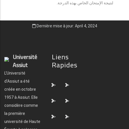
لنتيجة الإمتحان الخاص بهذه الدرجة.
Dernière mise à jour: April 4, 2024
Liens
Université
Rapides
Assiut
L'Université
d'Assiut a été
">
">
créée en octobre
1957 à Assiut. Elle
">
">
considère comme
la première
">
">
université de Haute