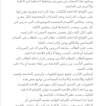
ويتكون هذا السجل من صورتين وتحفظ احداهما في الكلية
والأخرى في الجامعة.
تبين اللوائح الداخلية للكليات مواد الدراسة وتوزيع مقرراتها
على سنوات الدراسة وعدد الساعات المخصصة لكل مقرر،
وتحدد مجالس الأقسام المختصة الموضوعات التي تدرس في
كل مقرر، ويصدر باعتمادها قرار مجلس الكلية.
يكون لكل كلية دليل يتضمن محتوى المقررات الدراسية.
تبين اللوائح الداخلية للكليات نظام التدريب للطلاب في أقسام
الليسانس والبكالوريوس والدراسات العليا.
يجب على الطالب متابعة الدروس والاشتراك في التمرينات
العملية أو قاعات البحث وفقاً لأحكام اللائحة الداخلية.
يخضع الطلاب للنظام التأديبي ويصدر قرار إحالة الطلاب إلى
مجلس التأديب من رئيس الجامعة من تلقاء نفسه أو بناء على
طلب العميد.
لمجلس التأديب توقيع جميع العقوبات ولرئيس الجامعة ولعميد
الكلية وللأساتذة والأساتذة المساعدين توقيع بعض هذه
العقوبات في الحدود المبينة لكل منهم في اللائحة التنفيذية.
مع مراعاة أحكام اللائحة التنفيذية تتولى اللوائح الداخلية
للكليات تحديد نظم الامتحانات الخاصة بها.
فيما عدا امتحانات الفرقة النهائية بقسم الليسانس أو
البكالوريوس يعين مجلس الكلية بعد أخذ رأي مجلس القسم