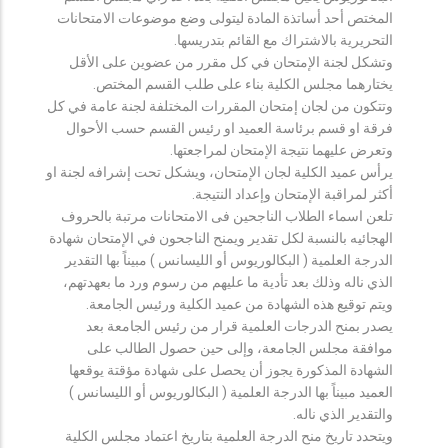
المختص أحد أساتذة المادة ليتولى وضع موضوعات الامتحانات
التحريرية بالاشتراك مع القائم بتدريسها.
وتشكل لجنة الإمتحان في كل مقرر من عضوين على الأقل
يختارهما مجلس الكلية بناء على طلب القسم المختص.
وتتكون من لجان إمتحان المقررات المختلفة لجنة عامة في كل
فرقة او قسم برئاسة العميد او رئيس القسم حسب الأحوال
وتعرض عليهما نتيجة الإمتحان لمراجعتها.
يرأس عميد الكلية لجان الإمتحان، ويشكل تحت إشرافه لجنة او
أكثر لمراقبة الإمتحان وإعداد النتيجة.
تلعن اسماء الطلاب الناجحين فى الامتحانات مرتبة بالحروف
الهجائيه بالنسبة لكل تقدير ويمنح الناجحون في الإمتحان شهادة
الدرجة العلمية ( البكالوريوس أو الليسانس ) مبيناً بها التقدير
الذي ناله وذلك بعد تأدية ما عليهم من رسوم ورد ما بعهدتهم،
ويتم توقيع هذه الشهادة من عميد الكلية ورئيس الجامعة.
يصدر بمنح الدرجات العلمية قرار من رئيس الجامعة بعد
موافقة مجلس الجامعة، وإلى حين حصول الطالب على
الشهادة المذكورة يجوز أن يحصل على شهادة مؤقتة يوقعها
العميد مبيناً بها الدرجة العلمية ( البكالوريوس أو الليسانس )
والتقدير الذي ناله.
ويتحدد تاريخ منح الدرجة العلمية بتاريخ اعتماد مجلس الكلية