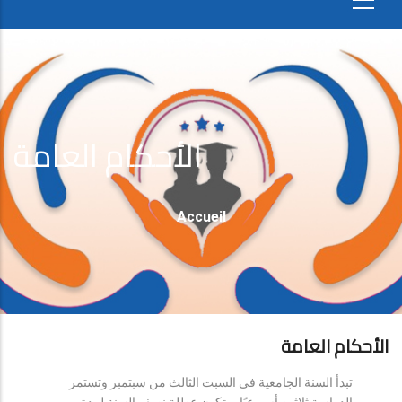
الأحكام العامة
Fil
Accueil
D'Ariane
الأحكام العامة
تبدأ السنة الجامعية في السبت الثالث من سبتمبر وتستمر
الدراسة ثلاثين أسبوعيًا، وتكون عطلة نصف السنة لمدة