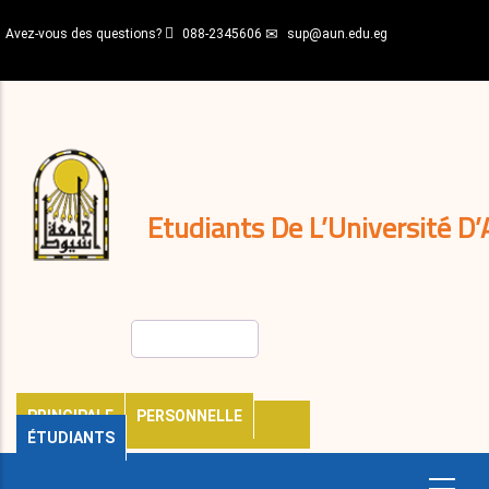
Aller
Avez-vous des questions?
088-2345606
sup@aun.edu.eg
au
contenu
N-
principal
Home
Règlements
&
décisions
Expatriés
Journal
Etudiants De L’Université D’
Rechercher
PRINCIPALE
PERSONNELLE
ÉTUDIANTS