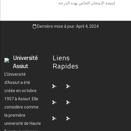
لنتيجة الإمتحان الخاص بهذه الدرجة.
Dernière mise à jour: April 4, 2024
Liens
Université
Rapides
Assiut
L'Université
d'Assiut a été
">
">
créée en octobre
1957 à Assiut. Elle
">
">
considère comme
la première
">
">
université de Haute