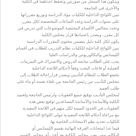
ويتكون هذا السجل من صورتين وتحفظ احداهما في الكلية
والأخرى في الجامعة.
تبين اللوائح الداخلية للكليات مواد الدراسة وتوزيع مقرراتها
على سنوات الدراسة وعدد الساعات المخصصة لكل مقرر،
وتحدد مجالس الأقسام المختصة الموضوعات التي تدرس في
كل مقرر، ويصدر باعتمادها قرار مجلس الكلية.
يكون لكل كلية دليل يتضمن محتوى المقررات الدراسية.
تبين اللوائح الداخلية للكليات نظام التدريب للطلاب في أقسام
الليسانس والبكالوريوس والدراسات العليا.
يجب على الطالب متابعة الدروس والاشتراك في التمرينات
العملية أو قاعات البحث وفقاً لأحكام اللائحة الداخلية.
يخضع الطلاب للنظام التأديبي ويصدر قرار إحالة الطلاب إلى
مجلس التأديب من رئيس الجامعة من تلقاء نفسه أو بناء على
طلب العميد.
لمجلس التأديب توقيع جميع العقوبات ولرئيس الجامعة ولعميد
الكلية وللأساتذة والأساتذة المساعدين توقيع بعض هذه
العقوبات في الحدود المبينة لكل منهم في اللائحة التنفيذية.
مع مراعاة أحكام اللائحة التنفيذية تتولى اللوائح الداخلية
للكليات تحديد نظم الامتحانات الخاصة بها.
فيما عدا امتحانات الفرقة النهائية بقسم الليسانس أو
البكالوريوس يعين مجلس الكلية بعد أخذ رأي مجلس القسم