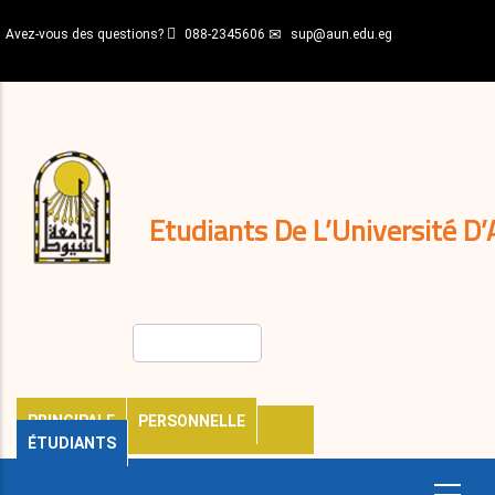
Aller
Avez-vous des questions?
088-2345606
sup@aun.edu.eg
au
contenu
N-
principal
Home
Règlements
&
décisions
Expatriés
Journal
Etudiants De L’Université D’
Rechercher
PRINCIPALE
PERSONNELLE
ÉTUDIANTS