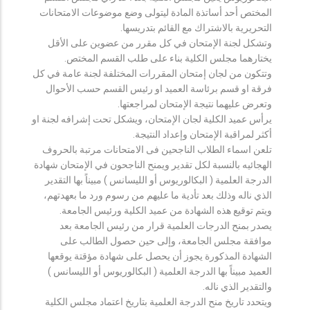
المختص أحد أساتذة المادة ليتولى وضع موضوعات الامتحانات
التحريرية بالاشتراك مع القائم بتدريسها.
وتشكل لجنة الإمتحان في كل مقرر من عضوين على الأقل
يختارهما مجلس الكلية بناء على طلب القسم المختص.
وتتكون من لجان إمتحان المقررات المختلفة لجنة عامة في كل
فرقة او قسم برئاسة العميد او رئيس القسم حسب الأحوال
وتعرض عليهما نتيجة الإمتحان لمراجعتها.
يرأس عميد الكلية لجان الإمتحان، ويشكل تحت إشرافه لجنة او
أكثر لمراقبة الإمتحان وإعداد النتيجة.
تلعن اسماء الطلاب الناجحين فى الامتحانات مرتبة بالحروف
الهجائيه بالنسبة لكل تقدير ويمنح الناجحون في الإمتحان شهادة
الدرجة العلمية ( البكالوريوس أو الليسانس ) مبيناً بها التقدير
الذي ناله وذلك بعد تأدية ما عليهم من رسوم ورد ما بعهدتهم،
ويتم توقيع هذه الشهادة من عميد الكلية ورئيس الجامعة.
يصدر بمنح الدرجات العلمية قرار من رئيس الجامعة بعد
موافقة مجلس الجامعة، وإلى حين حصول الطالب على
الشهادة المذكورة يجوز أن يحصل على شهادة مؤقتة يوقعها
العميد مبيناً بها الدرجة العلمية ( البكالوريوس أو الليسانس )
والتقدير الذي ناله.
ويتحدد تاريخ منح الدرجة العلمية بتاريخ اعتماد مجلس الكلية