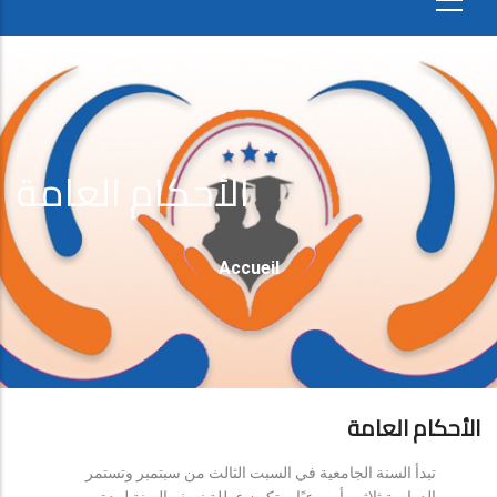
الأحكام العامة
Fil
Accueil
D'Ariane
الأحكام العامة
تبدأ السنة الجامعية في السبت الثالث من سبتمبر وتستمر
الدراسة ثلاثين أسبوعيًا، وتكون عطلة نصف السنة لمدة