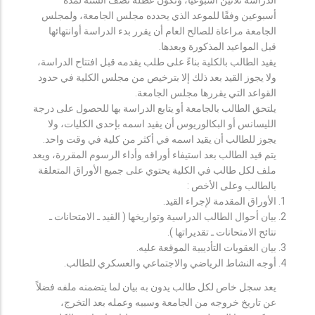
أسبوعين وفقًا للموعد الذي يحدده مجلس الجامعة، ولمجلس
الجامعة مراعاة للصالح العام أن يقرر بدء الدراسة أوانتهائها
قبل المواعيد المذكورة وبعدها.
يقيد الطالب بالكلية بناءً على طلب يقدمه قبل افتتاح الدراسة،
ولا يجوز القيد بعد ذلك إلا بترخيص من مجلس الكلية في حدود
القواعد التي يقررها مجلس الجامعة.
يلتحق الطالب بالجامعة أو يتابع الدراسة بها للحصول على درجة
الليسانس أو البكالوريوس أن يقيد اسمه بإحدى الكليات، ولا
يجوز للطالب أن يقيد اسمه في أكثر من كلية في وقت واحد.
يتم قيد الطالب بعد استيفاء أوراقه وأداء الرسوم المقررة، ويعد
ملف لكل طالب في الكلية يحتوي على جميع الأوراق المتعلقة
بالطالب وعلى الأخص :
الأوراق المقدمة لإجراء القيد.
بيان أحوال الطالب الدراسية وتواريخها ( القيد ـ الامتحانات ـ
نتائح الامتحانات ـ تقديراتها ).
بيان العقوبات التأديبية الموقعة عليه.
أوجه النشاط الرياضي والاجتماعي والعسكري للطالب.
يعد سجل خاص لكل طالب يدون به بيان لما يتضمنه ملفه فضلاً
عن تاريخ خروجه من الجامعة وسببه وعمله بعد التخرج،