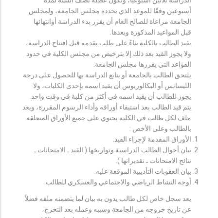
أسبوعين وفقًا للموعد الذي يحدده مجلس الجامعة، ولمجلس
الجامعة مراعاة للصالح العام أن يقرر بدء الدراسة أوانتهائها
قبل المواعيد المذكورة وبعدها.
يقيد الطالب بالكلية بناءً على طلب يقدمه قبل افتتاح الدراسة،
ولا يجوز القيد بعد ذلك إلا بترخيص من مجلس الكلية في حدود
القواعد التي يقررها مجلس الجامعة.
يلتحق الطالب بالجامعة أو يتابع الدراسة بها للحصول على درجة
الليسانس أو البكالوريوس أن يقيد اسمه بإحدى الكليات، ولا
يجوز للطالب أن يقيد اسمه في أكثر من كلية في وقت واحد.
يتم قيد الطالب بعد استيفاء أوراقه وأداء الرسوم المقررة، ويعد
ملف لكل طالب في الكلية يحتوي على جميع الأوراق المتعلقة
بالطالب وعلى الأخص :
الأوراق المقدمة لإجراء القيد.
بيان أحوال الطالب الدراسية وتواريخها ( القيد ـ الامتحانات ـ
نتائح الامتحانات ـ تقديراتها ).
بيان العقوبات التأديبية الموقعة عليه.
أوجه النشاط الرياضي والاجتماعي والعسكري للطالب.
يعد سجل خاص لكل طالب يدون به بيان لما يتضمنه ملفه فضلاً
عن تاريخ خروجه من الجامعة وسببه وعمله بعد التخرج،