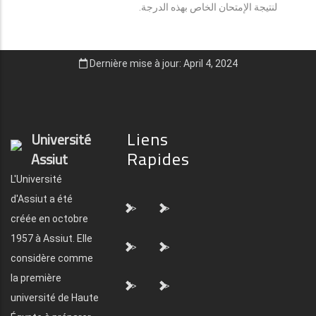
لنتيجة الإمتحان الخاص بهذه الدرجة.
Dernière mise à jour: April 4, 2024
Liens
Université
Rapides
Assiut
L'Université
d'Assiut a été
">
">
créée en octobre
1957 à Assiut. Elle
">
">
considère comme
la première
">
">
université de Haute