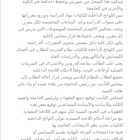
ويتكون هذا السجل من صورتين وتحفظ احداهما في الكلية
والأخرى في الجامعة.
تبين اللوائح الداخلية للكليات مواد الدراسة وتوزيع مقرراتها
على سنوات الدراسة وعدد الساعات المخصصة لكل مقرر،
وتحدد مجالس الأقسام المختصة الموضوعات التي تدرس في
كل مقرر، ويصدر باعتمادها قرار مجلس الكلية.
يكون لكل كلية دليل يتضمن محتوى المقررات الدراسية.
تبين اللوائح الداخلية للكليات نظام التدريب للطلاب في أقسام
الليسانس والبكالوريوس والدراسات العليا.
يجب على الطالب متابعة الدروس والاشتراك في التمرينات
العملية أو قاعات البحث وفقاً لأحكام اللائحة الداخلية.
يخضع الطلاب للنظام التأديبي ويصدر قرار إحالة الطلاب إلى
مجلس التأديب من رئيس الجامعة من تلقاء نفسه أو بناء على
طلب العميد.
لمجلس التأديب توقيع جميع العقوبات ولرئيس الجامعة ولعميد
الكلية وللأساتذة والأساتذة المساعدين توقيع بعض هذه
العقوبات في الحدود المبينة لكل منهم في اللائحة التنفيذية.
مع مراعاة أحكام اللائحة التنفيذية تتولى اللوائح الداخلية
للكليات تحديد نظم الامتحانات الخاصة بها.
فيما عدا امتحانات الفرقة النهائية بقسم الليسانس أو
البكالوريوس يعين مجلس الكلية بعد أخذ رأي مجلس القسم