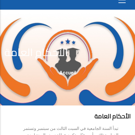
الأحكام العامة
Fil
Accueil
D'Ariane
الأحكام العامة
تبدأ السنة الجامعية في السبت الثالث من سبتمبر وتستمر
الدراسة ثلاثين أسبوعيًا، وتكون عطلة نصف السنة لمدة