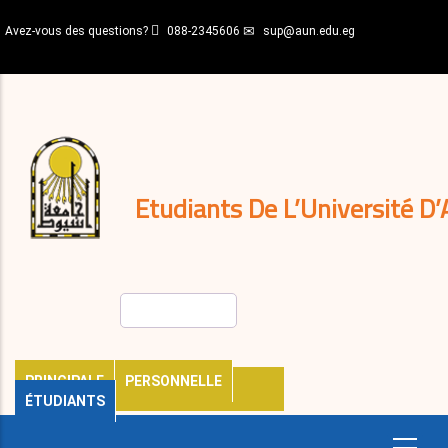
Aller
Avez-vous des questions?
088-2345606
sup@aun.edu.eg
au
contenu
N-
principal
Home
Règlements
&
décisions
Expatriés
Journal
Etudiants De L’Université D’
Rechercher
PRINCIPALE
PERSONNELLE
ÉTUDIANTS