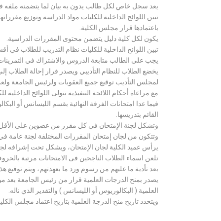
يعد سجل خاص لكل طالب يدون به بيان لما يتضمنه ملفه فض
تبين اللوائح الداخلية للكليات مواد الدراسة وتوزيع مق
باعتمادها قرار مجلس الكلية.
يكون لكل كلية دليل يتضمن محتوى المقررات الدراسية.
تبين اللوائح الداخلية للكليات نظام التدريب للطلاب في أق
يجب على الطالب متابعة الدروس والاشتراك في التمرينات الع
يخضع الطلاب للنظام التأديبي ويصدر قرار إحالة الطلاب إ
لمجلس التأديب توقيع جميع العقوبات ولرئيس الجامعة ولعميد
مع مراعاة أحكام اللائحة التنفيذية تتولى اللوائح الداخلية ل
فيما عدا امتحانات الفرقة النهائية بقسم الليسانس أو ال
القائم بتدريسها.
وتشكل لجنة الإمتحان في كل مقرر من عضوين على الأقل 
وتتكون من لجان إمتحان المقررات المختلفة لجنة عامة في
يرأس عميد الكلية لجان الإمتحان، ويشكل تحت إشرافه لجنة ا
تلعن اسماء الطلاب الناجحين فى الامتحانات مرتبة بالحروف ال
بعد تأدية ما عليهم من رسوم ورد ما بعهدتهم، ويتم توقيع ه
يصدر بمنح الدرجات العلمية قرار من رئيس الجامعة بعد مو
العلمية ( البكالوريوس أو الليسانس ) والتقدير الذي ناله.
ويتحدد تاريخ منح الدرجة العلمية بتاريخ اعتماد مجلس الكلية