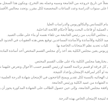
لاً عن تاريخ خروجه من الجامعة وسببه وعمله بعد التخرج، ويتكون هذا السجل م
رراتها على سنوات الدراسة وعدد الساعات المخصصة لكل مقرر، وتحدد مجالس الأ
سام الليسانس والبكالوريوس والدراسات العليا.
ملية أو قاعات البحث وفقاً لأحكام اللائحة الداخلية.
لى مجلس التأديب من رئيس الجامعة من تلقاء نفسه أو بناء على طلب العميد.
 الكلية وللأساتذة والأساتذة المساعدين توقيع بعض هذه العقوبات في الحدود المبين
لكليات تحديد نظم الامتحانات الخاصة بها.
بكالوريوس يعين مجلس الكلية بعد أخذ رأي مجلس القسم المختص أحد أساتذة المادة
يختارهما مجلس الكلية بناء على طلب القسم المختص.
 كل فرقة او قسم برئاسة العميد او رئيس القسم حسب الأحوال وتعرض عليهما نتيج
و أكثر لمراقبة الإمتحان وإعداد النتيجة.
هجائيه بالنسبة لكل تقدير ويمنح الناجحون في الإمتحان شهادة الدرجة العلمية ( الب
ذه الشهادة من عميد الكلية ورئيس الجامعة.
افقة مجلس الجامعة، وإلى حين حصول الطالب على الشهادة المذكورة يجوز أن يحصل
 لنتيجة الإمتحان الخاص بهذه الدرجة.