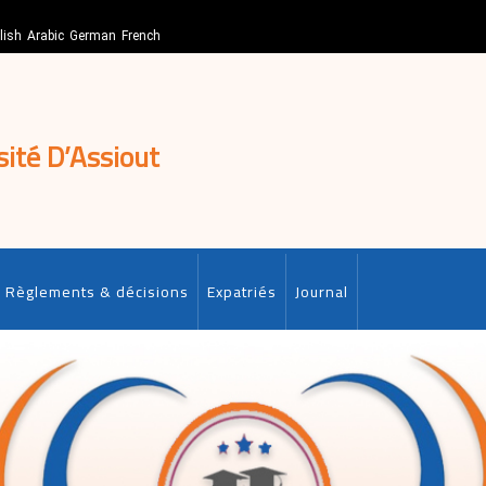
lish
Arabic
German
French
sité D’Assiout
Règlements & décisions
Expatriés
Journal