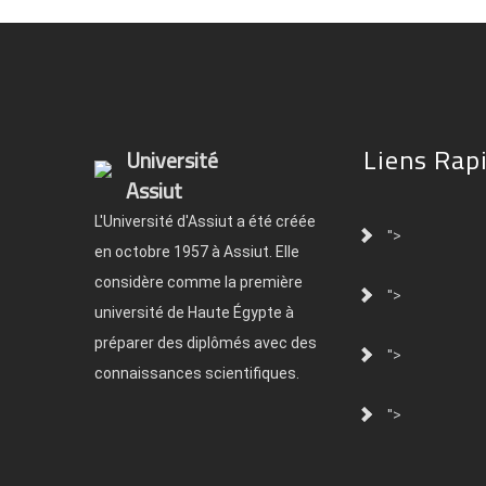
Liens Rap
Université
Assiut
L'Université d'Assiut a été créée
">
en octobre 1957 à Assiut. Elle
considère comme la première
">
université de Haute Égypte à
préparer des diplômés avec des
">
connaissances scientifiques.
">