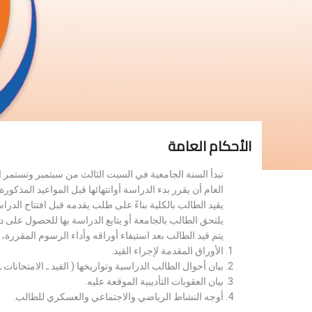
الأحكام العامة
تبدأ السنة الجامعية في السبت الثالث من سبتمبر وتستمر 
العام أن يقرر بدء الدراسة أوانتهائها قبل المواعيد المذكورة 
يقيد الطالب بالكلية بناءً على طلب يقدمه قبل افتتاح الدر
يلتحق الطالب بالجامعة أو يتابع الدراسة بها للحصول على 
يتم قيد الطالب بعد استيفاء أوراقه وأداء الرسوم المقررة
الأوراق المقدمة لإجراء القيد.
بيان أحوال الطالب الدراسية وتواريخها ( القيد ـ الامتحانات ـ ن
بيان العقوبات التأديبية الموقعة عليه.
أوجه النشاط الرياضي والاجتماعي والعسكري للطالب.