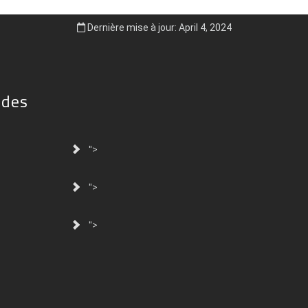
Dernière mise à jour: April 4, 2024
ides
">
">
">