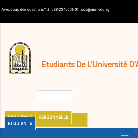
Aller
Avez-vous des questions?
088-2345606
sup@aun.edu.eg
au
contenu
N-
principal
Home
Règlements
&
décisions
Expatriés
Journal
Etudiants De L’Université D’
Rechercher
PRINCIPALE
PERSONNELLE
ÉTUDIANTS