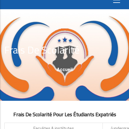
Frais De Scolarité
Fil
Accueil
D'Ariane
Frais De Scolarité Pour Les Étudiants Expatri
É
S
Faculites & instiltutes