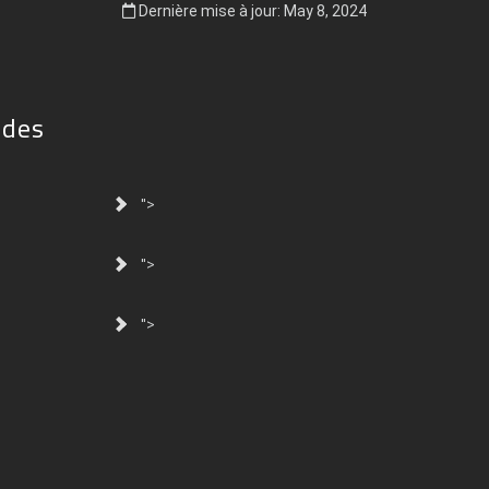
Dernière mise à jour: May 8, 2024
ides
">
">
">