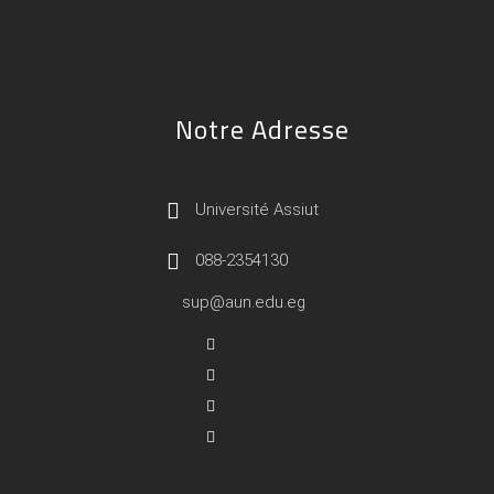
Notre Adresse
Université Assiut
088-2354130
sup@aun.edu.eg