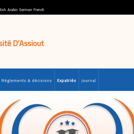
lish
Arabic
German
French
sité D’Assiout
Règlements & décisions
Expatriés
Journal