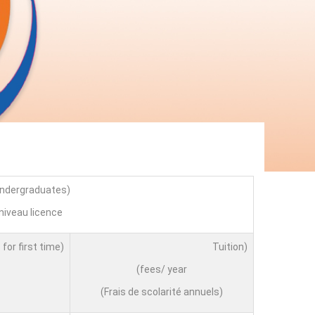
(undergraduates)
niveau licence
(Application fees for first time)
(Tuition
fees/ year)
(Frais de scolarité annuels)