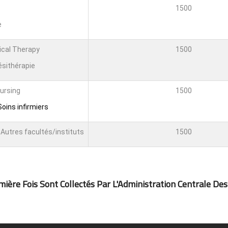
1500
e
ical Therapy
1500
ésithérapie
Nursing
1500
oins infirmiers
Autres facultés/instituts
1500
ière Fois Sont Collectés Par L'Administration Centrale Des