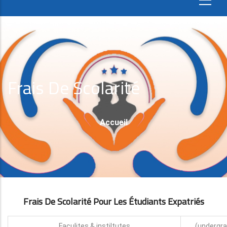
Frais De Scolarité
Fil
Accueil
D'Ariane
Frais De Scolarité Pour Les Étudiants Expatri
É
S
Faculites & instiltutes