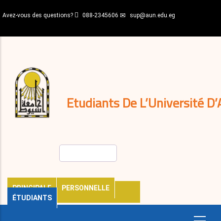
Aller
Avez-vous des questions?
088-2345606
sup@aun.edu.eg
au
contenu
N-
principal
Home
Règlements
&
décisions
Expatriés
Journal
Etudiants De L’Université D’
Rechercher
PRINCIPALE
PERSONNELLE
ÉTUDIANTS