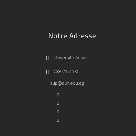
Notre Adresse
Université Assiut
088-2354130
sup@aun.edu.eg