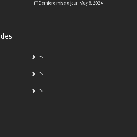
Dernière mise à jour: May 8, 2024
ides
">
">
">