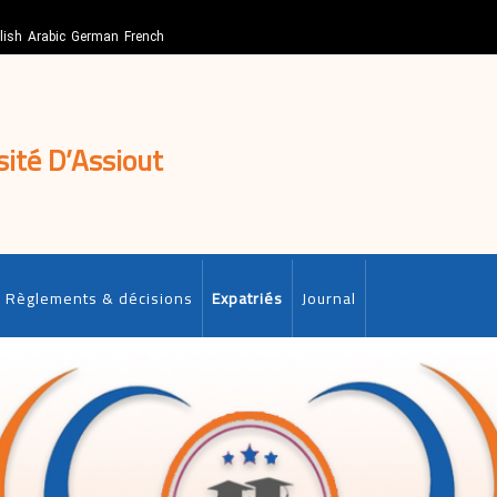
lish
Arabic
German
French
sité D’Assiout
Règlements & décisions
Expatriés
Journal