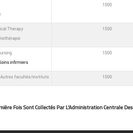
1500
e
ical Therapy
1500
ésithérapie
Nursing
1500
oins infirmiers
Autres facultés/instituts
1500
ière Fois Sont Collectés Par L'Administration Centrale Des