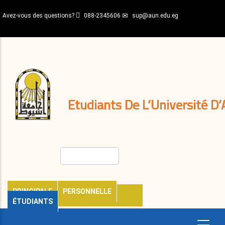
Aller
Avez-vous des questions?
088-2345606
sup@aun.edu.eg
au
contenu
N-
principal
Home
Règlements
&
décisions
Expatriés
Journal
Etudiants De L’Université D’
Rechercher
PRINCIPALE
PERSONNELLE
ÉTUDIANTS