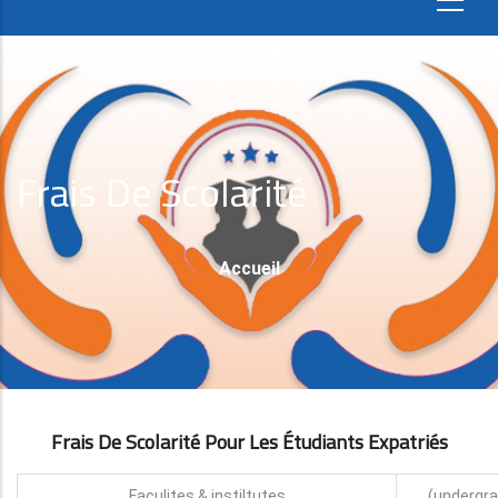
Frais De Scolarité
Fil
Accueil
D'Ariane
Frais De Scolarité Pour Les Étudiants Expatri
É
S
Faculites & instiltutes