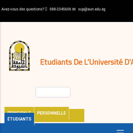
Aller
Avez-vous des questions?
088-2345606
sup@aun.edu.eg
au
contenu
N-
principal
Home
Règlements
&
décisions
Expatriés
Journal
Etudiants De L’Université D’
Rechercher
PRINCIPALE
PERSONNELLE
ÉTUDIANTS