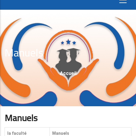
Manuels
Fil
Accueil
D'Ariane
Manuels
la faculté
Manuels