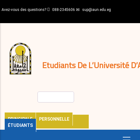
Aller
Avez-vous des questions?
088-2345606
sup@aun.edu.eg
au
contenu
N-
principal
Home
Règlements
&
décisions
Expatriés
Journal
Etudiants De L’Université D’
Rechercher
PRINCIPALE
PERSONNELLE
ÉTUDIANTS